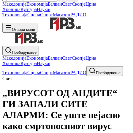
Македонија
Економија
Балкан
Свет
Скопје
Црна
Хроника
Култура
Наука/
Технологија
Сцена
Спорт
Магазин
РАДИО
Отвори мени
Пребарување
Македонија
Економија
Балкан
Свет
Скопје
Црна
Хроника
Култура
Наука/
Технологија
Сцена
Спорт
Магазин
РАДИО
Пребарување
Свет
„ВИРУСОТ ОД АНДИТЕ“
ГИ ЗАПАЛИ СИТЕ
АЛАРМИ: Се уште нејасно
како смртоносниот вирус