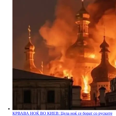
КРВАВА НОЌ ВО КИЕВ: Цела ноќ се борат со руските