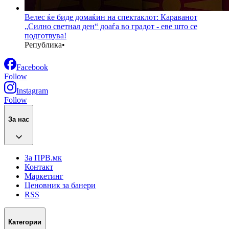
Велес ќе биде домаќин на спектаклот: Караванот
„Силно светнал ден“ доаѓа во градот - еве што се
подготвува!
Република
•
Facebook
Follow
Instagram
Follow
За нас
За ПРВ.мк
Контакт
Маркетинг
Ценовник за банери
RSS
Категории