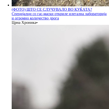
(ФОТО) ШТО СЕ СЛУЧУВАЛО ВО КУЌАТА?
Специјалци со гас-маски откриле илегална лабораторија
и огромно количество дрога
Црна Хроника
•