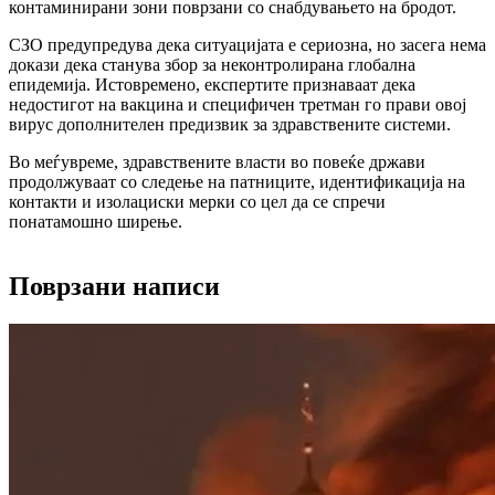
контаминирани зони поврзани со снабдувањето на бродот.
СЗО предупредува дека ситуацијата е сериозна, но засега нема
докази дека станува збор за неконтролирана глобална
епидемија. Истовремено, експертите признаваат дека
недостигот на вакцина и специфичен третман го прави овој
вирус дополнителен предизвик за здравствените системи.
Во меѓувреме, здравствените власти во повеќе држави
продолжуваат со следење на патниците, идентификација на
контакти и изолациски мерки со цел да се спречи
понатамошно ширење.
Поврзани написи