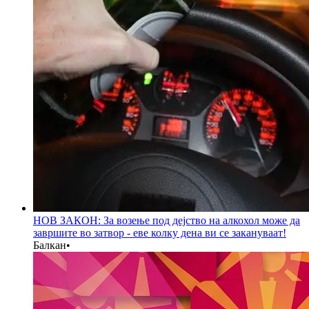
НОВ ЗАКОН: За возење под дејство на алкохол може да
завршите во затвор - еве колку дена ви се закануваат!
Балкан
•