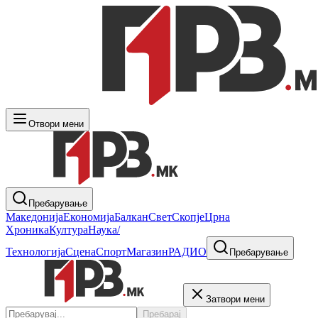
Отвори мени
Пребарување
Македонија
Економија
Балкан
Свет
Скопје
Црна
Хроника
Култура
Наука/
Технологија
Сцена
Спорт
Магазин
РАДИО
Пребарување
Затвори мени
Пребарај