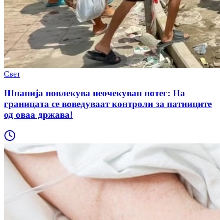
Свет
Шпанија повлекува неочекуван потег: На
границата се воведуваат контроли за патниците
од оваа држава!