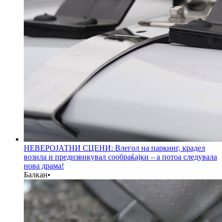
НЕВЕРОЈАТНИ СЦЕНИ: Влегол на паркинг, крадел
возила и предизвикувал сообраќајки – а потоа следувала
нова драма!
Балкан
•