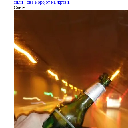
сили - ова е бројот на жртви!
Свет
•