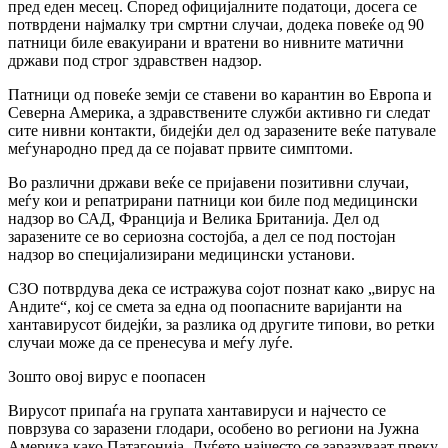
пред еден месец. Според официјалните податоци, досега се
потврдени најмалку три смртни случаи, додека повеќе од 90
патници биле евакуирани и вратени во нивните матични
држави под строг здравствен надзор.
Патници од повеќе земји се ставени во карантин во Европа и
Северна Америка, а здравствените служби активно ги следат
сите нивни контакти, бидејќи дел од заразените веќе патувале
меѓународно пред да се појават првите симптоми.
Во различни држави веќе се пријавени позитивни случаи,
меѓу кои и репатрирани патници кои биле под медицински
надзор во САД, Франција и Велика Британија. Дел од
заразените се во сериозна состојба, а дел се под постојан
надзор во специјализирани медицински установи.
СЗО потврдува дека се истражува сојот познат како „вирус на
Андите“, кој се смета за една од поопасните варијанти на
хантавирусот бидејќи, за разлика од другите типови, во ретки
случаи може да се пренесува и меѓу луѓе.
Зошто овој вирус е поопасен
Вирусот припаѓа на групата хантавируси и најчесто се
поврзува со заразени глодари, особено во региони на Јужна
Америка како Патагонија. Луѓето најчесто се заразуваат преку