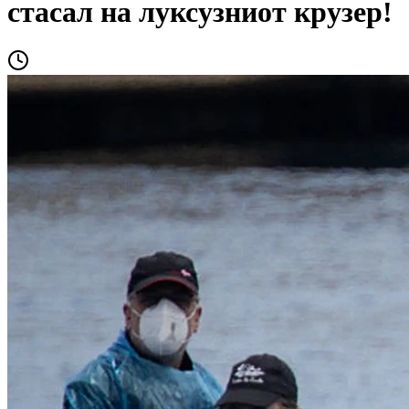
стасал на луксузниот крузер!