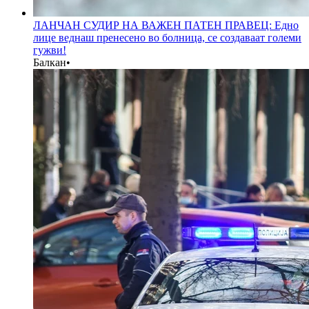
ЛАНЧАН СУДИР НА ВАЖЕН ПАТЕН ПРАВЕЦ: Едно
лице веднаш пренесено во болница, се создаваат големи
гужви!
Балкан
•