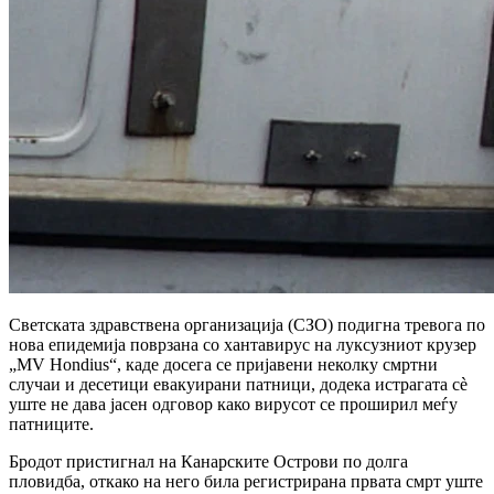
Светската здравствена организација (СЗО) подигна тревога по
нова епидемија поврзана со хантавирус на луксузниот крузер
„MV Hondius“, каде досега се пријавени неколку смртни
случаи и десетици евакуирани патници, додека истрагата сè
уште не дава јасен одговор како вирусот се проширил меѓу
патниците.
Бродот пристигнал на Канарските Острови по долга
пловидба, откако на него била регистрирана првата смрт уште