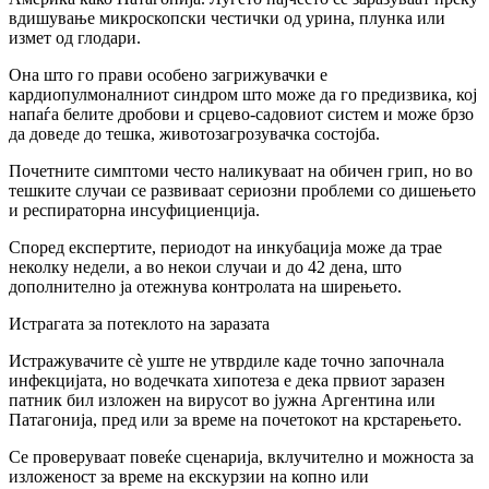
вдишување микроскопски честички од урина, плунка или
измет од глодари.
Она што го прави особено загрижувачки е
кардиопулмоналниот синдром што може да го предизвика, кој
напаѓа белите дробови и срцево-садовиот систем и може брзо
да доведе до тешка, животозагрозувачка состојба.
Почетните симптоми често наликуваат на обичен грип, но во
тешките случаи се развиваат сериозни проблеми со дишењето
и респираторна инсуфициенција.
Според експертите, периодот на инкубација може да трае
неколку недели, а во некои случаи и до 42 дена, што
дополнително ја отежнува контролата на ширењето.
Истрагата за потеклото на заразата
Истражувачите сè уште не утврдиле каде точно започнала
инфекцијата, но водечката хипотеза е дека првиот заразен
патник бил изложен на вирусот во јужна Аргентина или
Патагонија, пред или за време на почетокот на крстарењето.
Се проверуваат повеќе сценарија, вклучително и можноста за
изложеност за време на екскурзии на копно или