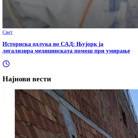
Свет
Историска одлука во САД: Њујорк ја
легализира медицинската помош при умирање
Најнови вести