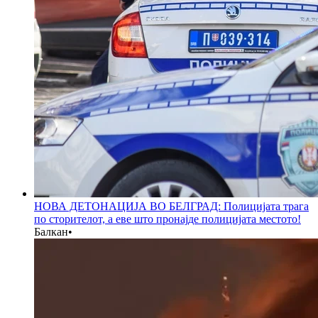
НОВА ДЕТОНАЦИЈА ВО БЕЛГРАД: Полицијата трага
по сторителот, а еве што пронајде полицијата местото!
Балкан
•