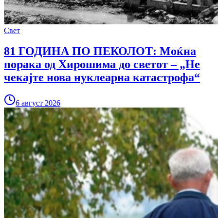
Свет
81 ГОДИНА ПО ПЕКОЛОТ: Моќна
порака од Хирошима до светот – „Не
чекајте нова нуклеарна катастрофа“
6 август 2026