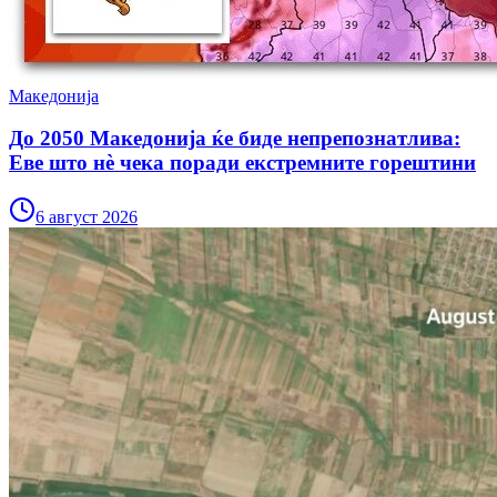
Македонија
До 2050 Македонија ќе биде непрепознатлива:
Еве што нè чека поради екстремните горештини
6 август 2026