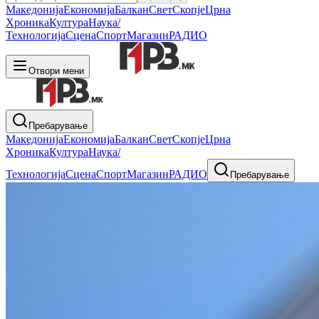
Македонија
Економија
Балкан
Свет
Скопје
Црна
Хроника
Култура
Наука/
Технологија
Сцена
Спорт
Магазин
РАДИО
Отвори мени
Пребарување
Македонија
Економија
Балкан
Свет
Скопје
Црна
Хроника
Култура
Наука/
Технологија
Сцена
Спорт
Магазин
РАДИО
Пребарување