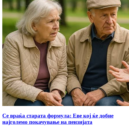
Се враќа старата формула: Еве кој ќе добие
најголемо покачување на пензијата