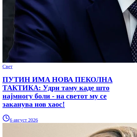
Свет
ПУТИН ИМА НОВА ПЕКОЛНА
ТАКТИКА: Удри таму каде што
најмногу боли - на светот му се
заканува нов хаос!
6 август 2026