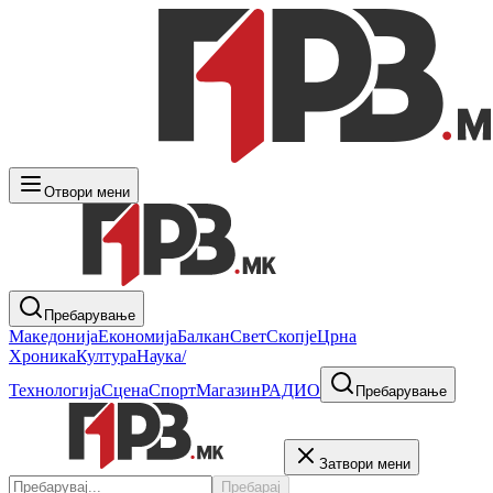
Отвори мени
Пребарување
Македонија
Економија
Балкан
Свет
Скопје
Црна
Хроника
Култура
Наука/
Технологија
Сцена
Спорт
Магазин
РАДИО
Пребарување
Затвори мени
Пребарај