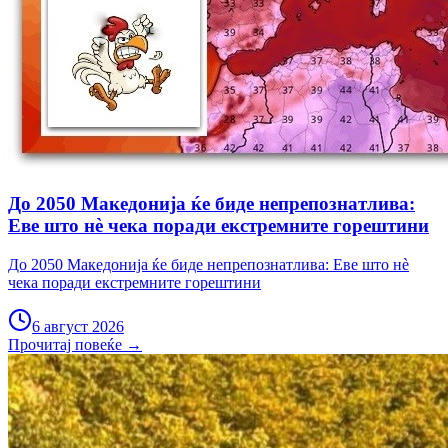
До 2050 Македонија ќе биде непрепознатлива:
Еве што нè чека поради екстремните горештини
До 2050 Македонија ќе биде непрепознатлива: Еве што нè
чека поради екстремните горештини
6 август 2026
Прочитај повеќе →