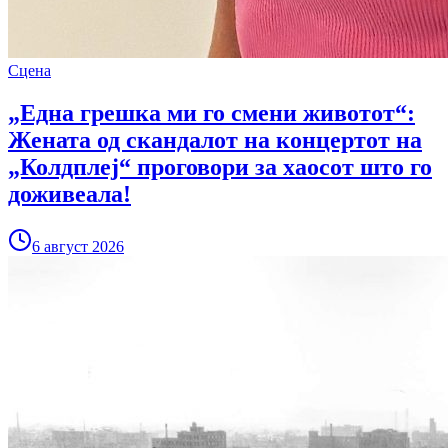
Сцена
„Една грешка ми го смени животот“:
Жената од скандалот на концертот на
„Колдплеј“ проговори за хаосот што го
доживеала!
6 август 2026