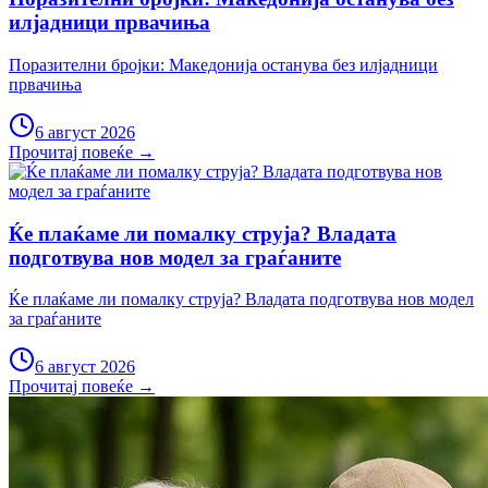
илјадници првачиња
Поразителни бројки: Македонија останува без илјадници
првачиња
6 август 2026
Прочитај повеќе →
Ќе плаќаме ли помалку струја? Владата
подготвува нов модел за граѓаните
Ќе плаќаме ли помалку струја? Владата подготвува нов модел
за граѓаните
6 август 2026
Прочитај повеќе →