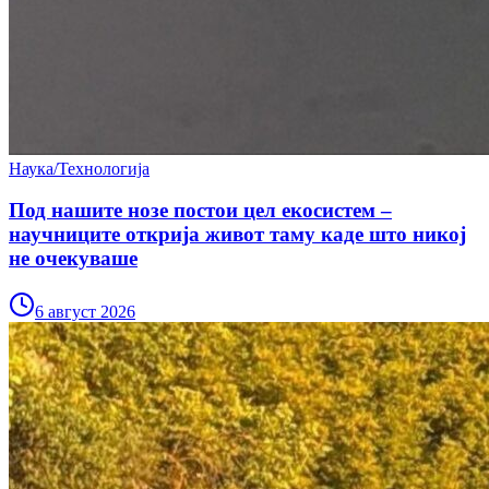
Наука/Технологија
Под нашите нозе постои цел екосистем –
научниците открија живот таму каде што никој
не очекуваше
6 август 2026