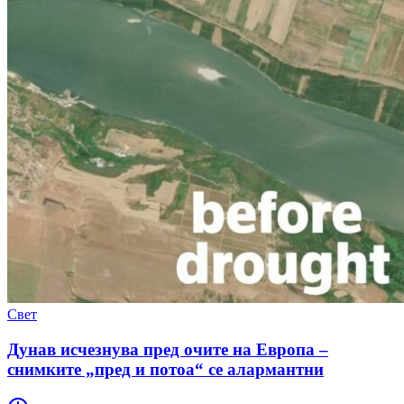
Свет
Дунав исчезнува пред очите на Европа –
снимките „пред и потоа“ се алармантни