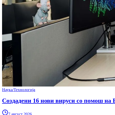
Наука/Технологија
Создадени 16 нови вируси со помош на 
7 август 2026