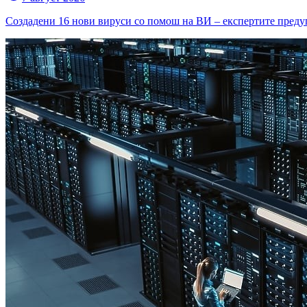
Создадени 16 нови вируси со помош на ВИ – експертите преду