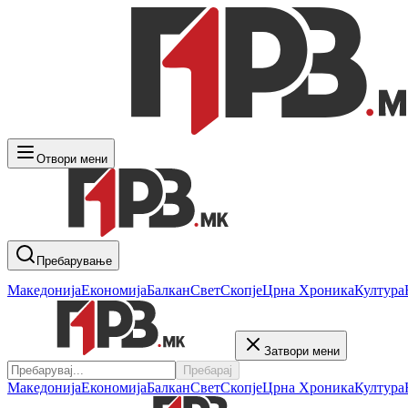
Отвори мени
Пребарување
Македонија
Економија
Балкан
Свет
Скопје
Црна Хроника
Култура
Затвори мени
Пребарај
Македонија
Економија
Балкан
Свет
Скопје
Црна Хроника
Култура