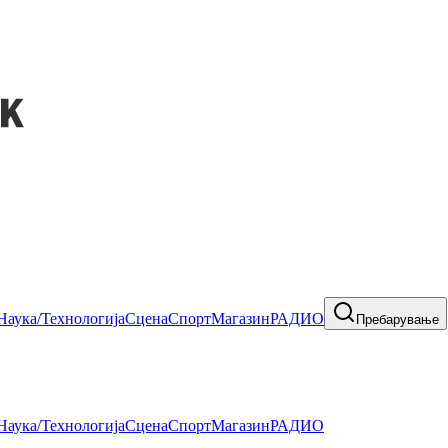
Наука/Технологија
Сцена
Спорт
Магазин
РАДИО
Пребарување
Наука/Технологија
Сцена
Спорт
Магазин
РАДИО