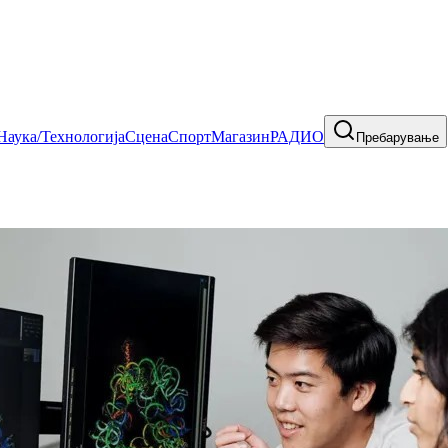
Наука/Технологија
Сцена
Спорт
Магазин
РАДИО
Пребарување