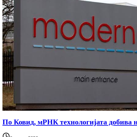
По Ковид, мРНК технологијата добива 