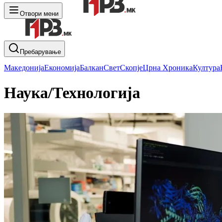
Отвори мени
Пребарување
Македонија
Економија
Балкан
Свет
Скопје
Црна Хроника
Култура
Наука/Технологија