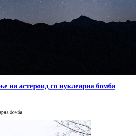
ње на астероид со нуклеарна бомба
арна бомба