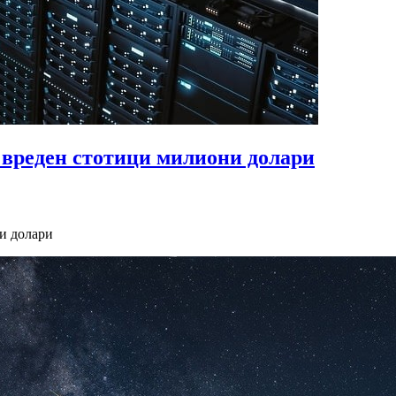
 вреден стотици милиони долари
и долари