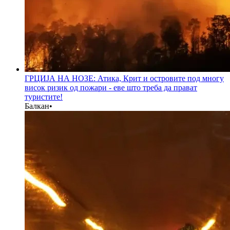
ГРЦИЈА НА НОЗЕ: Атика, Крит и островите под многу
висок ризик од пожари - еве што треба да прават
туристите!
Балкан
•