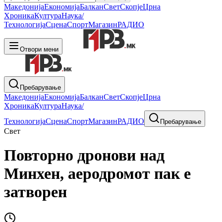
Македонија
Економија
Балкан
Свет
Скопје
Црна
Хроника
Култура
Наука/
Технологија
Сцена
Спорт
Магазин
РАДИО
Отвори мени
Пребарување
Македонија
Економија
Балкан
Свет
Скопје
Црна
Хроника
Култура
Наука/
Технологија
Сцена
Спорт
Магазин
РАДИО
Пребарување
Свет
Повторно дронови над
Минхен, аеродромот пак е
затворен