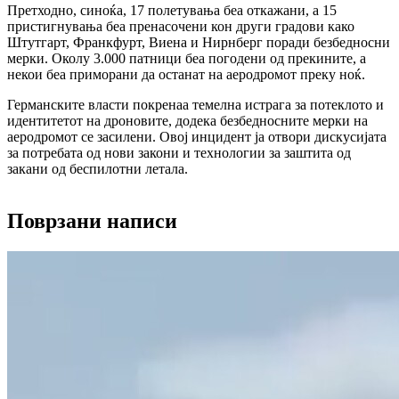
Претходно, синоќа, 17 полетувања беа откажани, а 15
пристигнувања беа пренасочени кон други градови како
Штутгарт, Франкфурт, Виена и Нирнберг поради безбедносни
мерки. Околу 3.000 патници беа погодени од прекините, а
некои беа приморани да останат на аеродромот преку ноќ.
Германските власти покренаа темелна истрага за потеклото и
идентитетот на дроновите, додека безбедносните мерки на
аеродромот се засилени. Овој инцидент ја отвори дискусијата
за потребата од нови закони и технологии за заштита од
закани од беспилотни летала.
Поврзани написи