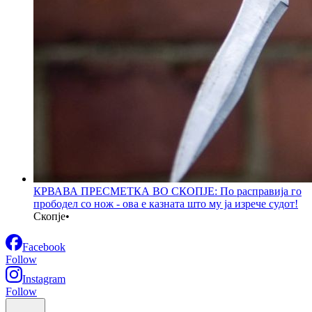
КРВАВА ПРЕСМЕТКА ВО СКОПЈЕ: По расправија го
прободел со нож - ова е казната што му ја изрече судот!
Скопје
•
Facebook
Follow
Instagram
Follow