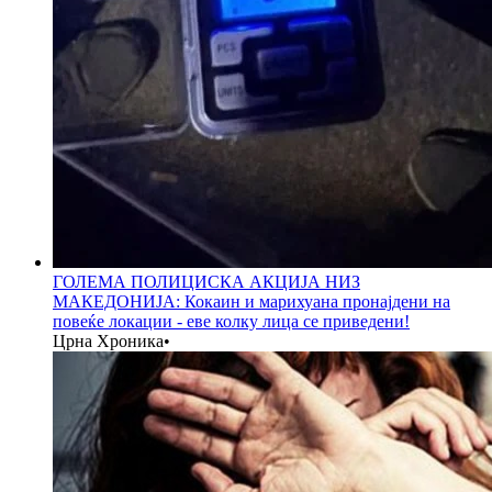
ГОЛЕМА ПОЛИЦИСКА АКЦИЈА НИЗ
МАКЕДОНИЈА: Кокаин и марихуана пронајдени на
повеќе локации - еве колку лица се приведени!
Црна Хроника
•