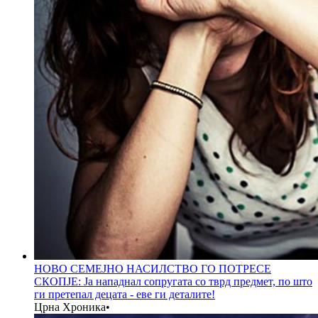
НОВО СЕМЕЈНО НАСИЛСТВО ГО ПОТРЕСЕ
СКОПЈЕ: Ја нападнал сопругата со тврд предмет, по што
ги претепал децата - еве ги деталите!
Црна Хроника
•