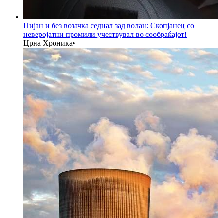
Пијан и без возачка седнал зад волан: Скопјанец со
неверојатни промили учествувал во сообраќајот!
Црна Хроника
•