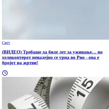
Свет
(ВИДЕО) Требаше да биде лет за уживање… но
хеликоптерот ненадејно се урна во Рио - ова е
бројот на жртви!