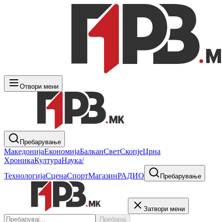
Отвори мени
Пребарување
Македонија
Економија
Балкан
Свет
Скопје
Црна
Хроника
Култура
Наука/
Технологија
Сцена
Спорт
Магазин
РАДИО
Пребарување
Затвори мени
Пребарај