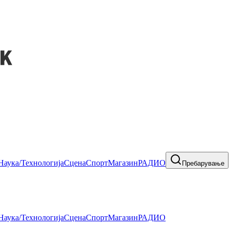
Наука/Технологија
Сцена
Спорт
Магазин
РАДИО
Пребарување
Наука/Технологија
Сцена
Спорт
Магазин
РАДИО