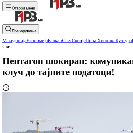
Отвори мени
Пребарување
Македонија
Економија
Балкан
Свет
Скопје
Црна Хроника
Култура
Свет
Пентагон шокиран: комуникац
клуч до тајните податоци!