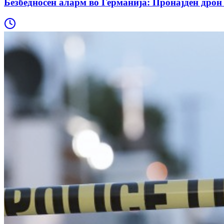
Безбедносен аларм во Германија: Пронајден дрон