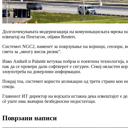
Долгоочекуваната модернизација на комуникациската мрежа на а
извештај на Пентагон, објави Reuters.
Системот NGC2, наменет за поврзување на војници, сензори, в
смета за „многу висок ризик“.
Иако Anduril и Palantir ветуваа побрза и поевтина технологија,
пак да се провери дали софтверот е сигурен. Секој овластен ко
злоупотреба на доверливи информации.
Покрај тоа, системот користи апликации од трети страни кои н
секоја.
Главниот ИТ директор на војската истакна дека извештајот е 
сè уште има значајни безбедносни недостатоци.
Поврзани написи