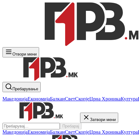
Отвори мени
Пребарување
Македонија
Економија
Балкан
Свет
Скопје
Црна Хроника
Култура
Затвори мени
Пребарај
Македонија
Економија
Балкан
Свет
Скопје
Црна Хроника
Култура