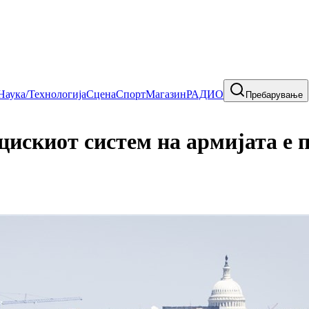
Наука/Технологија
Сцена
Спорт
Магазин
РАДИО
Пребарување
искиот систем на армијата е 