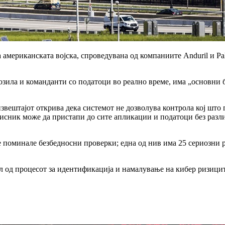
мериканската војска, спроведувана од компаниите Anduril и Pal
озила и команданти со податоци во реално време, има „основни 
 извештајот открива дека системот не дозволува контрола кој што
рисник може да пристапи до сите апликации и податоци без разли
е поминале безбедносни проверки; една од нив има 25 сериозни 
дел од процесот за идентификација и намалување на кибер ризиц