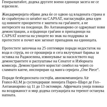
Генералштабот, додека другите воени единици засега не се
изјасниле.
Жандармеријата објави дека ќе се одвои од владината страна и
ќе соработува со штабот на CAPSAT, нагласувајќи дека еден
од нивните приоритети е заштита на граѓаните, а не
интересите на поединци. Во Антананариво се одржуваат нови
демонстрации, а илјадници граѓани и припадници на
CAPSAT излегоа на улиците во знак на поддршка за
протестите и почит кон загинат припадник на единицата.
Протестите започнаа на 25 септември поради недостаток на
вода и струја, но се проширија и сега вклучуваат барања за
оставка на Раджоелина, извинување за насилството над
демонстрантите и распуштање на Сенатот и Изборната
комисија. Демонстрантите користат симбол на череп со
сламнато капче, инспириран од манга серијата „One Piece“.
Поради безбедносната состојба, авиокомпанијата Air
France‑KLM ја суспендираше линијата Париз–Шарл де Гол–
Антананариво од 11 до 13 октомври. Афричката унија повика
на воздржаност и мир додека ситуацијата на теренот останува
напната.