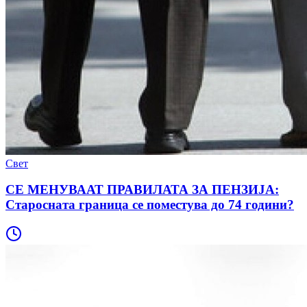
Свет
СЕ МЕНУВААТ ПРАВИЛАТА ЗА ПЕНЗИЈА:
Старосната граница се поместува до 74 години?