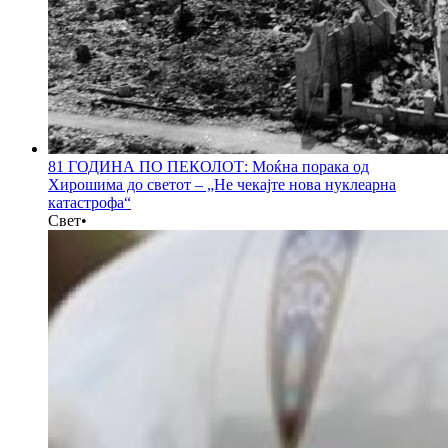
81 ГОДИНА ПО ПЕКОЛОТ: Моќна порака од
Хирошима до светот – „Не чекајте нова нуклеарна
катастрофа“
Свет
•