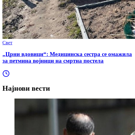
Свет
„Црни вдовици“: Медицинска сестра се омажила
за петмина војници на смртна постела
Најнови вести