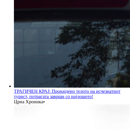
ТРАГИЧЕН КРАЈ: Пронајдено телото на исчезнатиот
турист, потрагата заврши со најлошото!
Црна Хроника
•