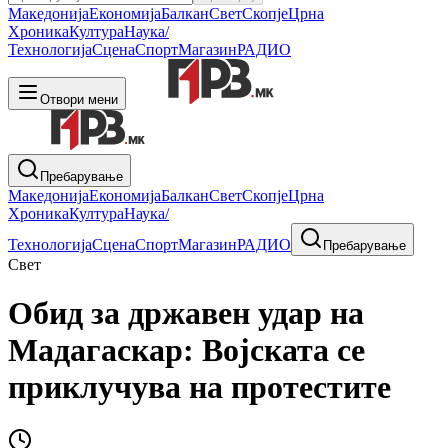
Македонија
Економија
Балкан
Свет
Скопје
Црна
Хроника
Култура
Наука/
Технологија
Сцена
Спорт
Магазин
РАДИО
Отвори мени
Пребарување
Македонија
Економија
Балкан
Свет
Скопје
Црна
Хроника
Култура
Наука/
Технологија
Сцена
Спорт
Магазин
РАДИО
Пребарување
Свет
Обид за државен удар на
Мадагаскар: Војската се
приклучува на протестите