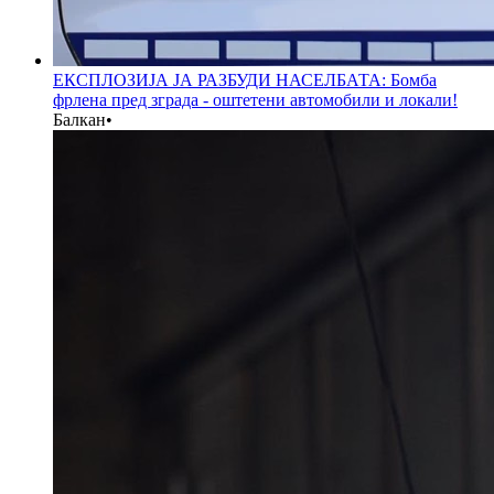
ЕКСПЛОЗИЈА ЈА РАЗБУДИ НАСЕЛБАТА: Бомба
фрлена пред зграда - оштетени автомобили и локали!
Балкан
•