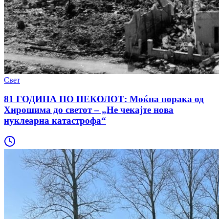
Свет
81 ГОДИНА ПО ПЕКОЛОТ: Моќна порака од
Хирошима до светот – „Не чекајте нова
нуклеарна катастрофа“