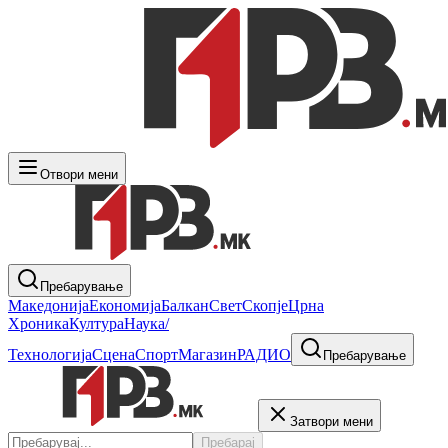
Отвори мени
Пребарување
Македонија
Економија
Балкан
Свет
Скопје
Црна
Хроника
Култура
Наука/
Технологија
Сцена
Спорт
Магазин
РАДИО
Пребарување
Затвори мени
Пребарај