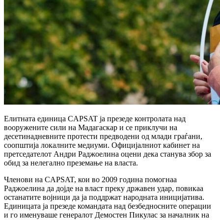
Елитната единица CAPSAT ја презеде контролата над
вооружените сили на Мадагаскар и се приклучи на
десетинадневните протести предводени од млади граѓани,
соопштија локалните медиуми. Официјалниот кабинет на
претседателот Андри Раджоелина оцени дека станува збор за
обид за нелегално преземање на власта.
Членови на CAPSAT, кои во 2009 година помогнаа
Раджоелина да дојде на власт преку државен удар, повикаа
останатите војници да ја поддржат народната иницијатива.
Единицата ја презеде командата над безбедносните операции
и го именуваше генералот Демостен Пикулас за началник на