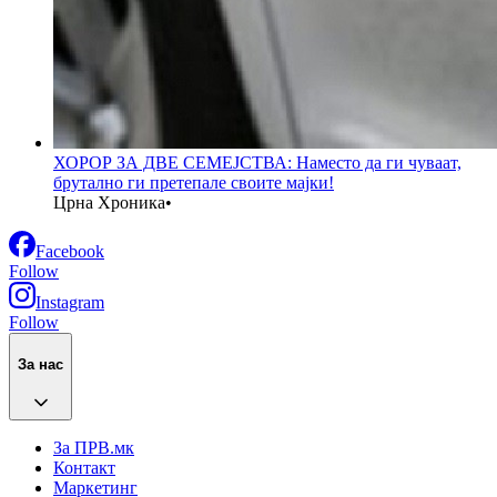
ХОРОР ЗА ДВЕ СЕМЕЈСТВА: Наместо да ги чуваат,
брутално ги претепале своите мајки!
Црна Хроника
•
Facebook
Follow
Instagram
Follow
За нас
За ПРВ.мк
Контакт
Маркетинг