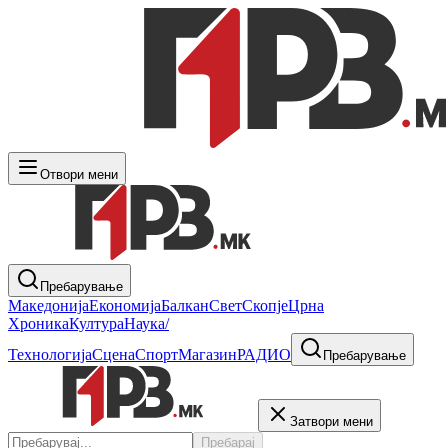
Отвори мени
Пребарување
Македонија
Економија
Балкан
Свет
Скопје
Црна
Хроника
Култура
Наука/
Технологија
Сцена
Спорт
Магазин
РАДИО
Пребарување
Затвори мени
Пребарај