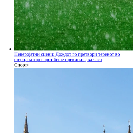
Неверојатни сцени: Дождот го претвори теренот во
езеро, натпреварот беше прекинат два часа
Спорт
•