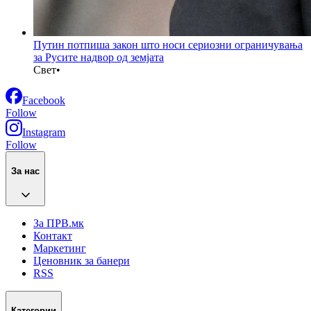
Путин потпиша закон што носи сериозни ограничувања
за Русите надвор од земјата
Свет
•
Facebook
Follow
Instagram
Follow
За нас
За ПРВ.мк
Контакт
Маркетинг
Ценовник за банери
RSS
Категории