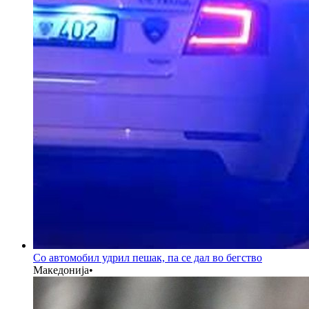
Со автомобил удрил пешак, па се дал во бегство
Македонија
•