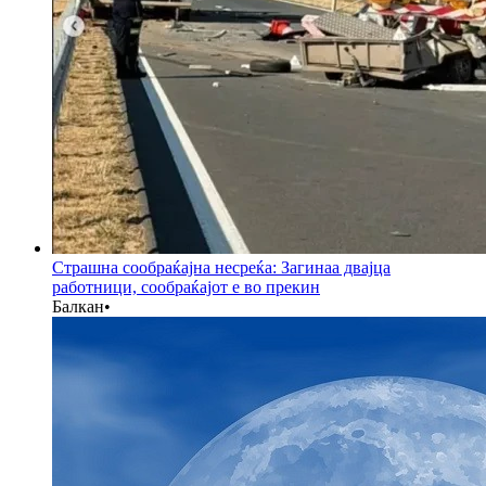
Страшна сообраќајна несреќа: Загинаа двајца
работници, сообраќајот е во прекин
Балкан
•