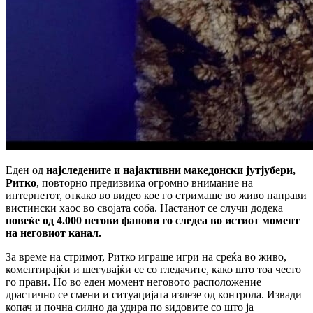
Еден од
најследените и најактивни македонски јутјубери,
Ритко
, повторно предизвика огромно внимание на
интернетот, откако во видео кое го стримаше во живо направи
вистински хаос во својата соба. Настанот се случи додека
повеќе од 4.000 негови фанови го следеа во истиот момент
на неговиот канал.
За време на стримот, Ритко играше игри на среќа во живо,
коментирајќи и шегувајќи се со гледачите, како што тоа често
го прави. Но во еден момент неговото расположение
драстично се смени и ситуацијата излезе од контрола. Извади
копач и почна силно да удира по ѕидовите со што ја