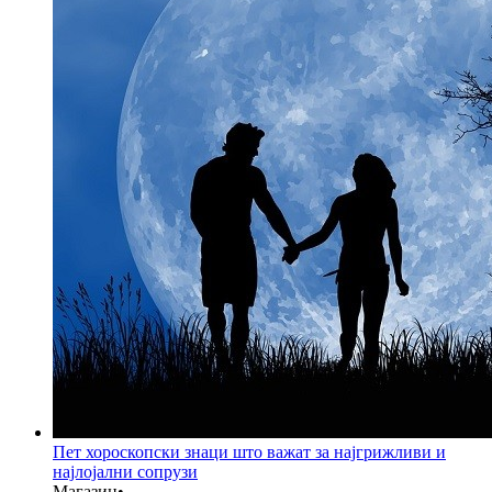
Пет хороскопски знаци што важат за најгрижливи и
најлојални сопрузи
Магазин
•