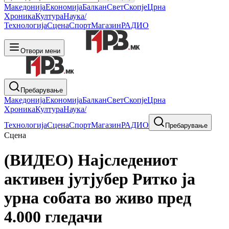
Македонија
Економија
Балкан
Свет
Скопје
Црна
Хроника
Култура
Наука/
Технологија
Сцена
Спорт
Магазин
РАДИО
Отвори мени
Пребарување
Македонија
Економија
Балкан
Свет
Скопје
Црна
Хроника
Култура
Наука/
Технологија
Сцена
Спорт
Магазин
РАДИО
Пребарување
Сцена
(ВИДЕО) Најследениот
активен јутјубер Ритко ја
урна собата во живо пред
4.000 гледачи