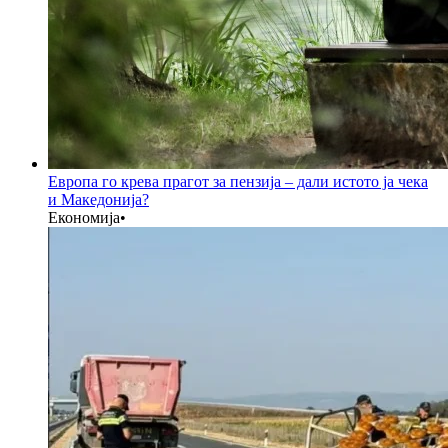
Европа го крева прагот за пензија – дали истото ја чека
и Македонија?
Економија
•