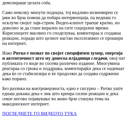
демолираше целата соба.
Само неколку минути подоцна, тој видливо вознемирен се
јави во Брза помош да побара интервенција, па веднаш го
исклучи својот лајв-стрим. Видео-клипот траеше кратко, но
доволно за да стане вирален на сите социјални мрежи.
Корисниците масовно го споделуваа, коментираа и создаваа
реакции, поради што целиот настан експлозивно се прошири
на интернет.
Иако
Ритко е познат по својот специфичен хумор, енергија
и автентичност што му донесоа илјадници следачи
, овој пат
публиката го виде во сосема различно издание. Многумина
реагираа со грижа и поддршка, коментирајќи дека се надеваат
дека ќе се стабилизира и ќе продолжи да создава содржини
како порано.
Без разлика на контроверзноста, едно е сигурно – Ритко уште
еднаш докажа дека е лик што креира силни реакции и дека
секое негово појавување во живо брзо станува тема на
македонскиот интернет.
ПОГЛЕДНЕТЕ ГО ВИДЕОТО ТУКА