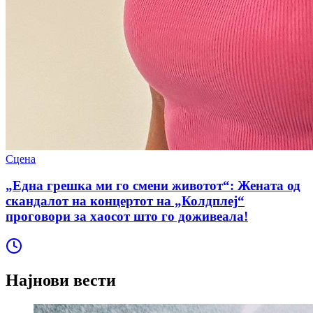
Сцена
„Една грешка ми го смени животот“: Жената од
скандалот на концертот на „Колдплеј“
проговори за хаосот што го доживеала!
Најнови вести