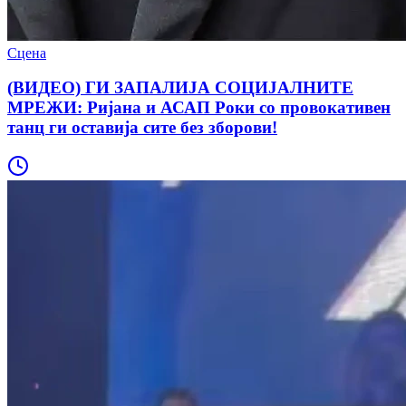
Сцена
(ВИДЕО) ГИ ЗАПАЛИЈА СОЦИЈАЛНИТЕ
МРЕЖИ: Ријана и АСАП Роки со провокативен
танц ги оставија сите без зборови!