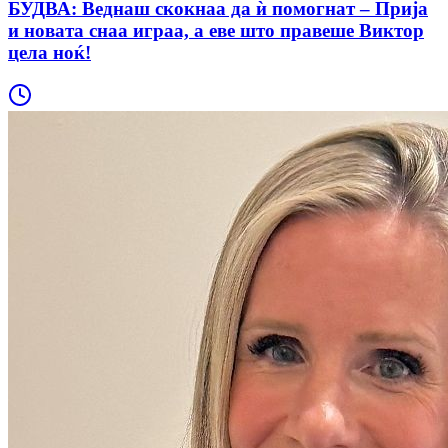
БУДВА: Веднаш скокнаа да ѝ помогнат – Прија
и новата снаа играа, а еве што правеше Виктор
цела ноќ!