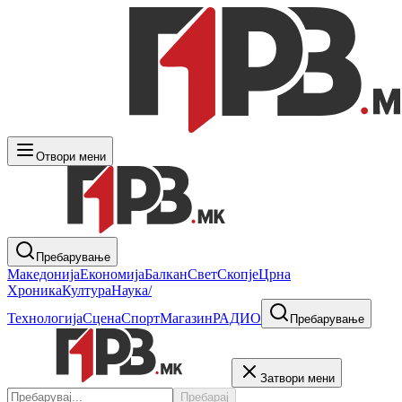
Отвори мени
Пребарување
Македонија
Економија
Балкан
Свет
Скопје
Црна
Хроника
Култура
Наука/
Технологија
Сцена
Спорт
Магазин
РАДИО
Пребарување
Затвори мени
Пребарај