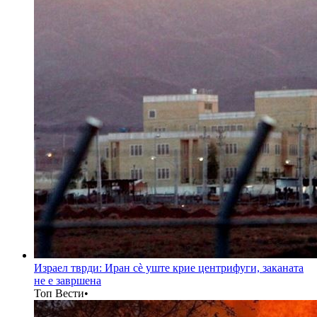
Израел тврди: Иран сè уште крие центрифуги, заканата
не е завршена
Топ Вести
•