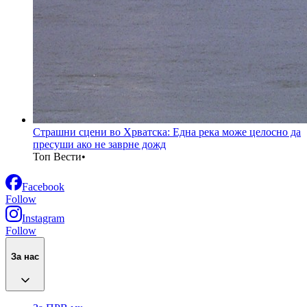
Страшни сцени во Хрватска: Една река може целосно да
пресуши ако не заврне дожд
Топ Вести
•
Facebook
Follow
Instagram
Follow
За нас