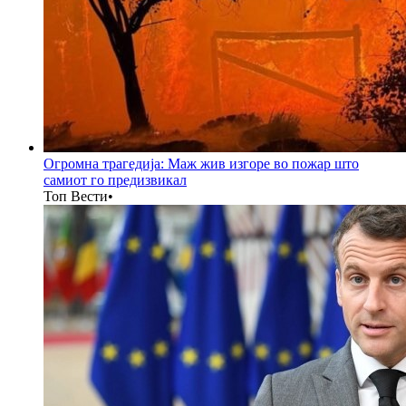
Огромна трагедија: Маж жив изгоре во пожар што
самиот го предизвикал
Топ Вести
•