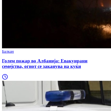
Балкан
Голем пожар во Албанија: Евакуирани
семејства, огнот се заканува на куќи