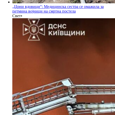
„Црни вдовици“: Медицинска сестра се омажила за
петмина војници на смртна постела
Свет
•