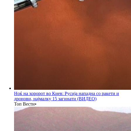
Ноќ на хоророт во Киев: Русија нападна со ракети и
дронови, најмалку 15 загинати (ВИДЕО)
Топ Вести
•