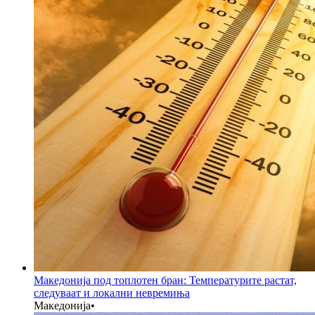
Македонија под топлотен бран: Температурите растат,
следуваат и локални невремиња
Македонија
•