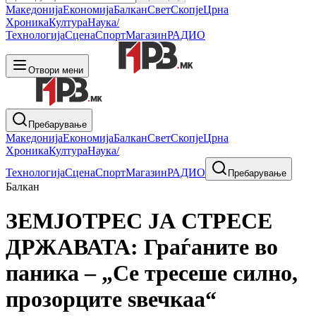
Македонија
Економија
Балкан
Свет
Скопје
Црна
Хроника
Култура
Наука/
Технологија
Сцена
Спорт
Магазин
РАДИО
Отвори мени
Пребарување
Македонија
Економија
Балкан
Свет
Скопје
Црна
Хроника
Култура
Наука/
Технологија
Сцена
Спорт
Магазин
РАДИО
Пребарување
Балкан
ЗЕМЈОТРЕС ЈА СТРЕСЕ
ДРЖАВАТА: Граѓаните во
паника – „Се тресеше силно,
прозорците ѕвечкаа“