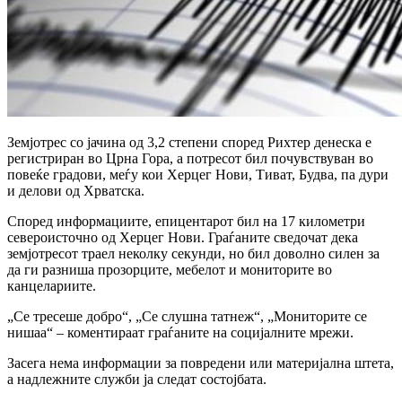
Земјотрес со јачина од 3,2 степени според Рихтер денеска е
регистриран во Црна Гора, а потресот бил почувствуван во
повеќе градови, меѓу кои Херцег Нови, Тиват, Будва, па дури
и делови од Хрватска.
Според информациите, епицентарот бил на 17 километри
североисточно од Херцег Нови. Граѓаните сведочат дека
земјотресот траел неколку секунди, но бил доволно силен за
да ги разниша прозорците, мебелот и мониторите во
канцелариите.
„Се тресеше добро“, „Се слушна татнеж“, „Мониторите се
нишаа“ – коментираат граѓаните на социјалните мрежи.
Засега нема информации за повредени или материјална штета,
а надлежните служби ја следат состојбата.