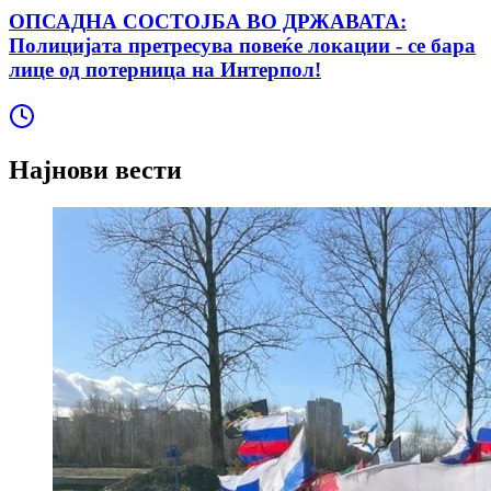
ОПСАДНА СОСТОЈБА ВО ДРЖАВАТА:
Полицијата претресува повеќе локации - се бара
лице од потерница на Интерпол!
Најнови вести