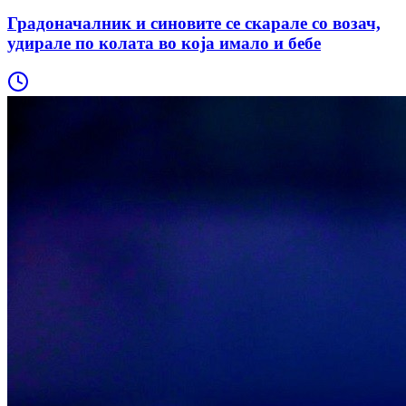
Градоначалник и синовите се скарале со возач,
удирале по колата во која имало и бебе