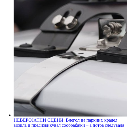
НЕВЕРОЈАТНИ СЦЕНИ: Влегол на паркинг, крадел
возила и предизвикувал сообраќајки – а потоа следувала