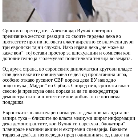
Српскиот претседател Александар Вучиќ повторно
предизвика жестоки реакции со своите тврдења дека во
протестите против неговата власт директно се вклучени дури
три европски тајни служби. Иако изјави дека „не може да
каже кои“, тој остави простор за шпекулации и сомнежи кои
дополнително ја зголемуваат политичката тензија во земјата.
Од друга страна, во европските дипломатски кругови владее
став дека ваквите обвинувања се дел од пропагандна игра,
особено откако рускиот СВР порача дека ЕУ наводно
подготвува „Мајдан“ во Србија. Според нив, српската власт
свесно ја пренесува оваа порака за да ги дискредитира
демонстрантите и протестите кои добиваат се поголема
поддршка.
Европските аналитичари нагласуваат дека пропагандата не
запира тука – блиските до власта медиуми шират информации
дека демонстрантите, кои Вучиќ ги нарекува „блокатори“,
планирале насилни акции и екстремни сценарија. Ваквите
тврдења доаѓаат непосредно пред годишнината од падот на