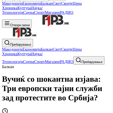
Македонија
Економија
Балкан
Свет
Скопје
Црна
Хроника
Култура
Наука/
Технологија
Сцена
Спорт
Магазин
РАДИО
Отвори мени
Пребарување
Македонија
Економија
Балкан
Свет
Скопје
Црна
Хроника
Култура
Наука/
Технологија
Сцена
Спорт
Магазин
РАДИО
Пребарување
Балкан
Вучиќ со шокантна изјава:
Три европски тајни служби
зад протестите во Србија?