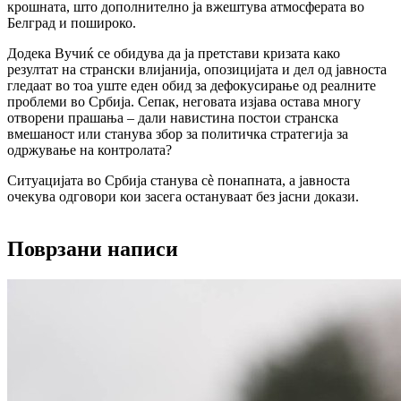
крошната, што дополнително ја вжештува атмосферата во
Белград и пошироко.
Додека Вучиќ се обидува да ја претстави кризата како
резултат на странски влијанија, опозицијата и дел од јавноста
гледаат во тоа уште еден обид за дефокусирање од реалните
проблеми во Србија. Сепак, неговата изјава остава многу
отворени прашања – дали навистина постои странска
вмешаност или станува збор за политичка стратегија за
одржување на контролата?
Ситуацијата во Србија станува сè понапната, а јавноста
очекува одговори кои засега остануваат без јасни докази.
Поврзани написи