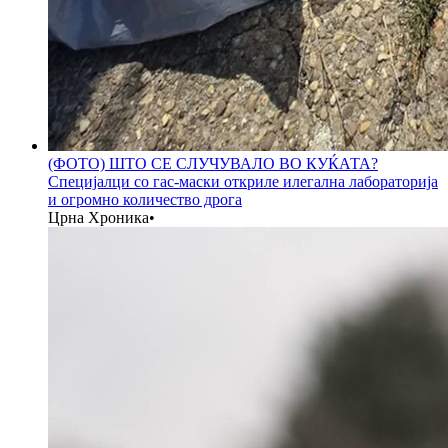
(ФОТО) ШТО СЕ СЛУЧУВАЛО ВО КУЌАТА?
Специјалци со гас-маски откриле илегална лабораторија
и огромно количество дрога
Црна Хроника
•