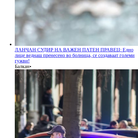
ЛАНЧАН СУДИР НА ВАЖЕН ПАТЕН ПРАВЕЦ: Едно
лице веднаш пренесено во болница, се создаваат големи
гужви!
Балкан
•