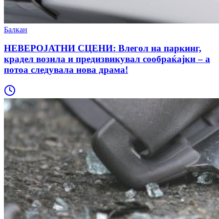
Балкан
НЕВЕРОЈАТНИ СЦЕНИ: Влегол на паркинг,
крадел возила и предизвикувал сообраќајки – а
потоа следувала нова драма!