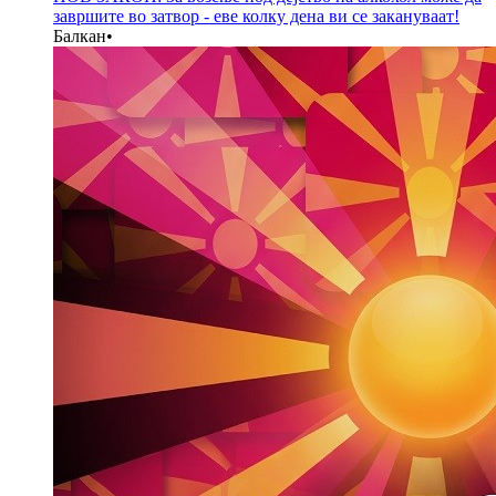
завршите во затвор - еве колку дена ви се закануваат!
Балкан
•