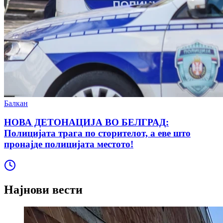
Балкан
НОВА ДЕТОНАЦИЈА ВО БЕЛГРАД:
Полицијата трага по сторителот, а еве што
пронајде полицијата местото!
Најнови вести