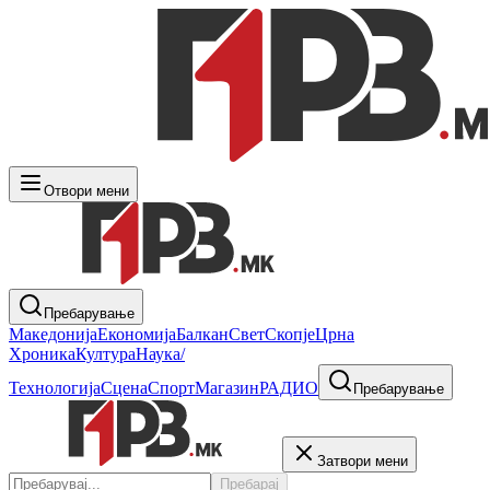
Отвори мени
Пребарување
Македонија
Економија
Балкан
Свет
Скопје
Црна
Хроника
Култура
Наука/
Технологија
Сцена
Спорт
Магазин
РАДИО
Пребарување
Затвори мени
Пребарај