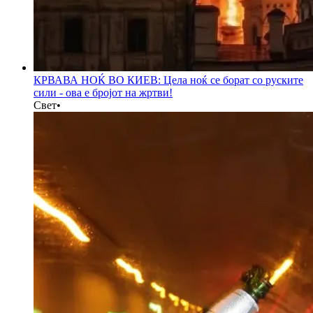
КРВАВА НОЌ ВО КИЕВ: Цела ноќ се борат со руските
сили - ова е бројот на жртви!
Свет
•