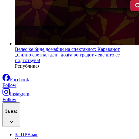
Велес ќе биде домаќин на спектаклот: Караванот
„Силно светнал ден“ доаѓа во градот - еве што се
подготвува!
Република
•
Facebook
Follow
Instagram
Follow
За нас
За ПРВ.мк