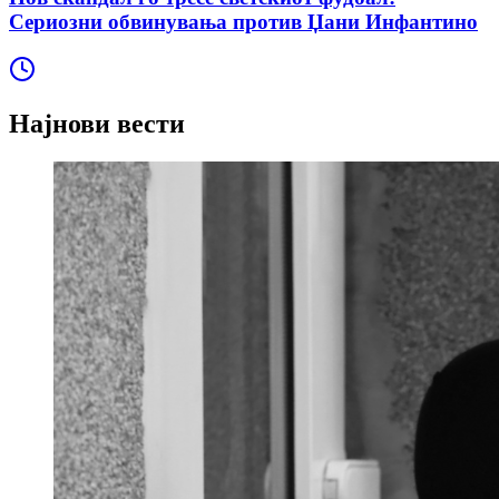
Сериозни обвинувања против Џани Инфантино
Најнови вести