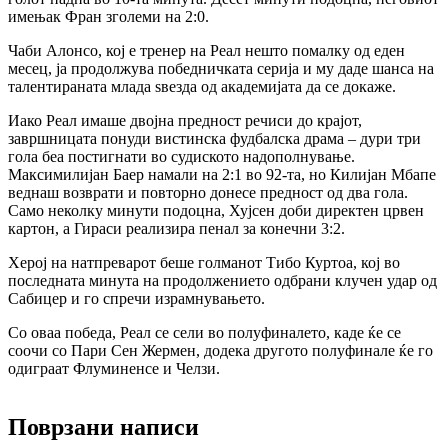
имењак Фран зголеми на 2:0.
Чаби Алонсо, кој е тренер на Реал нешто помалку од еден
месец, ја продолжува победничката серија и му даде шанса на
талентираната млада ѕвезда од академијата да се докаже.
Иако Реал имаше двојна предност речиси до крајот,
завршницата понуди вистинска фудбалска драма – дури три
гола беа постигнати во судиското надополнување.
Максимилијан Баер намали на 2:1 во 92-та, но Килијан Мбапе
веднаш возврати и повторно донесе предност од два гола.
Само неколку минути подоцна, Хујсен доби директен црвен
картон, а Гираси реализира пенал за конечни 3:2.
Херој на натпреварот беше голманот Тибо Куртоа, кој во
последната минута на продолжението одбрани клучен удар од
Сабицер и го спречи израмнувањето.
Со оваа победа, Реал се сели во полуфиналето, каде ќе се
соочи со Пари Сен Жермен, додека другото полуфинале ќе го
одиграат Флуминенсе и Челзи.
Поврзани написи