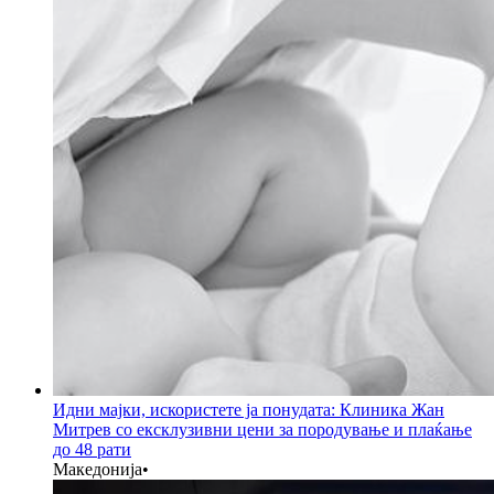
Идни мајки, искористете ја понудата: Клиника Жан
Митрев со ексклузивни цени за породување и плаќање
до 48 рати
Македонија
•