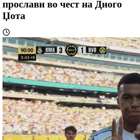
прослави во чест на Диого
Џота