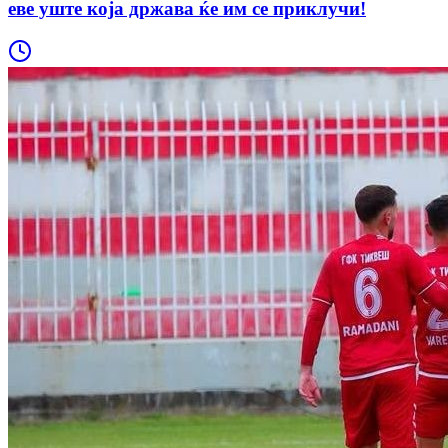
еве уште која држава ќе им се приклучи!