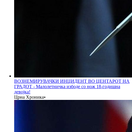
ВОЗНЕМИРУВАЧКИ ИНЦИДЕНТ ВО ЦЕНТАРОТ НА
ГРАДОТ - Малолетничка избоде со нож 18-годишна
девојка!
Црна Хроника
•