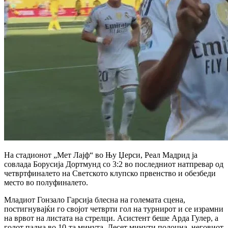
На стадионот „Мет Лајф“ во Њу Џерси, Реал Мадрид ја
совлада Борусија Дортмунд со 3:2 во последниот натпревар од
четвртфиналето на Светското клупско првенство и обезбеди
место во полуфиналето.
Младиот Гонзало Гарсија блесна на големата сцена,
постигнувајќи го својот четврти гол на турнирот и се израмни
на врвот на листата на стрелци. Асистент беше Арда Гулер, а
голот падна во 10-та минута. Десет минути подоцна, неговиот