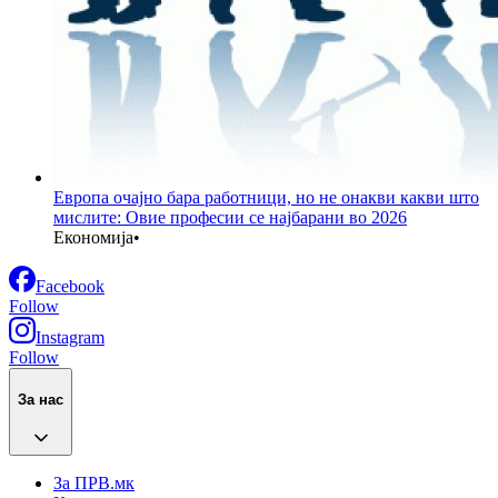
Европа очајно бара работници, но не онакви какви што
мислите: Овие професии се најбарани во 2026
Економија
•
Facebook
Follow
Instagram
Follow
За нас
За ПРВ.мк