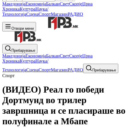
Македонија
Економија
Балкан
Свет
Скопје
Црна
Хроника
Култура
Наука/
Технологија
Сцена
Спорт
Магазин
РАДИО
Отвори мени
Пребарување
Македонија
Економија
Балкан
Свет
Скопје
Црна
Хроника
Култура
Наука/
Технологија
Сцена
Спорт
Магазин
РАДИО
Пребарување
Спорт
(ВИДЕО) Реал го победи
Дортмунд во трилер
завршница и се пласираше во
полуфинале а Мбапе