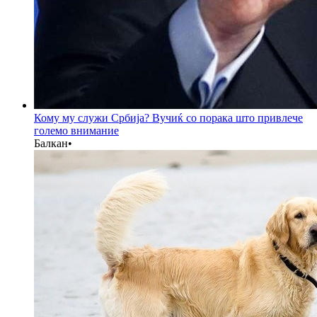
Кому му служи Србија? Вучиќ со порака што привлече
големо внимание
Балкан
•