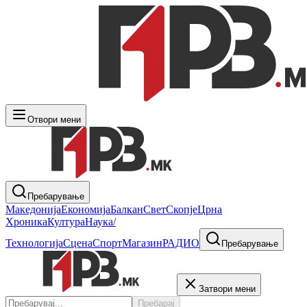
Отвори мени
Пребарување
Македонија
Економија
Балкан
Свет
Скопје
Црна
Хроника
Култура
Наука/
Технологија
Сцена
Спорт
Магазин
РАДИО
Пребарување
Затвори мени
Пребарај