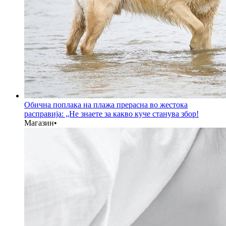
Обична поплака на плажа прерасна во жестока
расправија: „Не знаете за какво куче станува збор!
Магазин
•