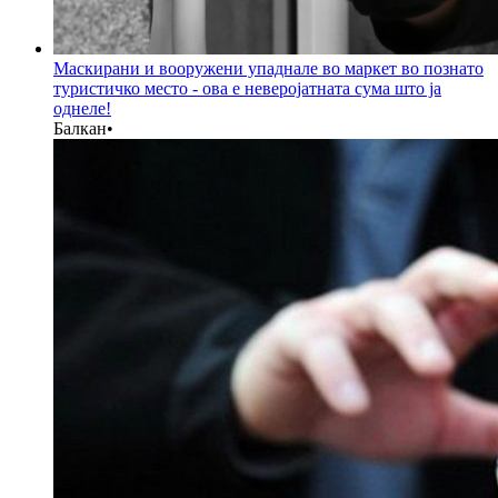
Маскирани и вооружени упаднале во маркет во познато
туристичко место - ова е неверојатната сума што ја
однеле!
Балкан
•