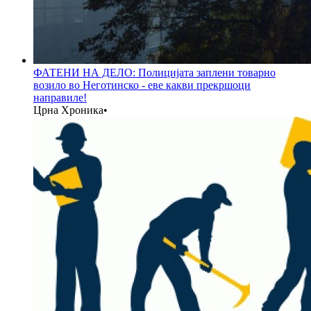
ФАТЕНИ НА ДЕЛО: Полицијата заплени товарно
возило во Неготинско - еве какви прекршоци
направиле!
Црна Хроника
•