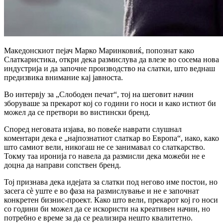
Македонскиот пејач Марко Маринковиќ, попознат како
Слаткаристика, откри дека размислува да влезе во сосема нова
индустрија и да започне производство на слатки, што веднаш
предизвика внимание кај јавноста.
Во интервју за „Слободен печат“, тој на шеговит начин
зборуваше за прекарот кој со години го носи и како истиот би
можел да се претвори во вистински бренд.
Според неговата изјава, во повеќе наврати слушнал
коментари дека е „најпознатиот слаткар во Европа“, иако, како
што самиот вели, никогаш не се занимавал со слаткарство.
Токму таа иронија го навела да размисли дека можеби не е
доцна да направи сопствен бренд.
Тој признава дека идејата за слатки под негово име постои, но
засега сè уште е во фаза на размислување и не е започнат
конкретен бизнис-проект. Како што вели, прекарот кој го носи
со години би можел да се искористи на креативен начин, но
потребно е време за да се реализира нешто квалитетно.