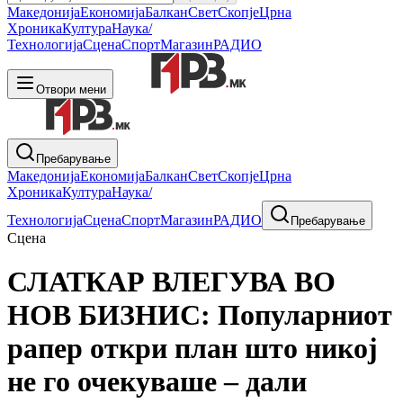
Македонија
Економија
Балкан
Свет
Скопје
Црна
Хроника
Култура
Наука/
Технологија
Сцена
Спорт
Магазин
РАДИО
Отвори мени
Пребарување
Македонија
Економија
Балкан
Свет
Скопје
Црна
Хроника
Култура
Наука/
Технологија
Сцена
Спорт
Магазин
РАДИО
Пребарување
Сцена
СЛАТКАР ВЛЕГУВА ВО
НОВ БИЗНИС: Популарниот
рапер откри план што никој
не го очекуваше – дали