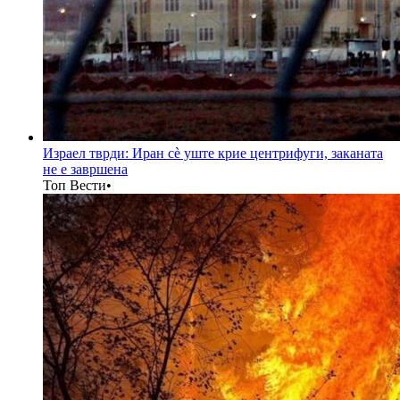
Израел тврди: Иран сè уште крие центрифуги, заканата
не е завршена
Топ Вести
•