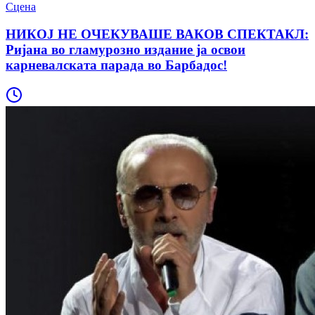
Сцена
НИКОЈ НЕ ОЧЕКУВАШЕ ВАКОВ СПЕКТАКЛ:
Ријана во гламурозно издание ја освои
карневалската парада во Барбадос!