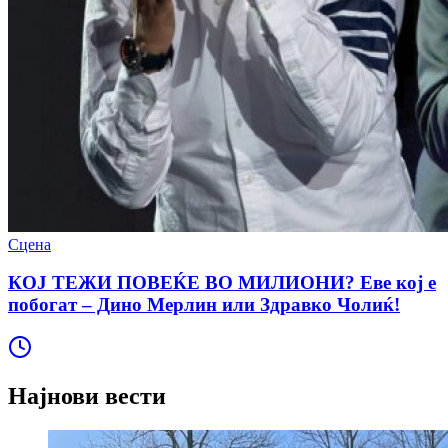
Сцена
КОЈ ТЕЖИ ПОВЕЌЕ ВО МИЛИОНИ? Еве кој е
побогат – Дино Мерлин или Здравко Чолиќ!
Најнови вести