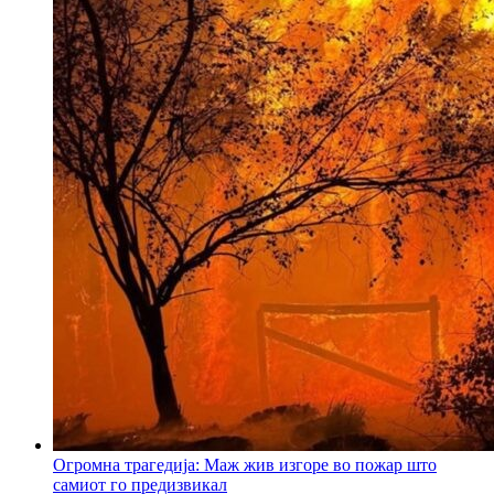
Огромна трагедија: Маж жив изгоре во пожар што
самиот го предизвикал