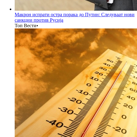
Макрон испрати остра порака до Путин: Следуваат нови
санкции против Русија
Топ Вести
•