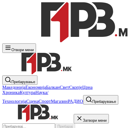
Отвори мени
Пребарување
Македонија
Економија
Балкан
Свет
Скопје
Црна
Хроника
Култура
Наука/
Технологија
Сцена
Спорт
Магазин
РАДИО
Пребарување
Затвори мени
Пребарај