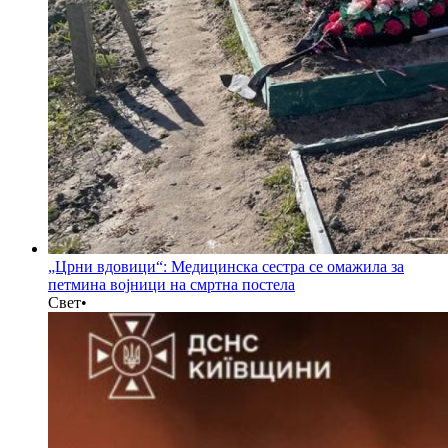
„Црни вдовици“: Медицинска сестра се омажила за
петмина војници на смртна постела
Свет
•