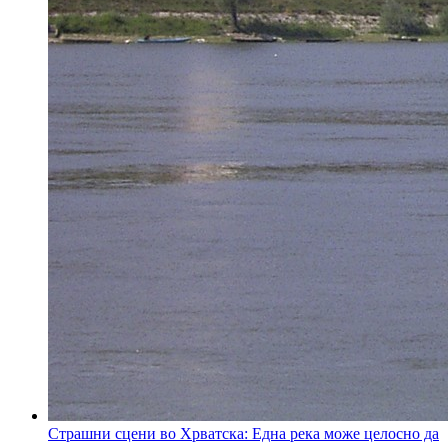
Страшни сцени во Хрватска: Една река може целосно да