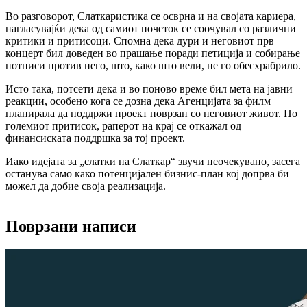
Во разговорот, Слаткаристика се осврна и на својата кариера,
нагласувајќи дека од самиот почеток се соочувал со различни
критики и притисоци. Спомна дека дури и неговиот прв
концерт бил доведен во прашање поради петиција и собирање
потписи против него, што, како што вели, не го обесхрабрило.
Исто така, потсети дека и во поново време бил мета на јавни
реакции, особено кога се дозна дека Агенцијата за филм
планирала да поддржи проект поврзан со неговиот живот. По
големиот притисок, раперот на крај се откажал од
финансиската поддршка за тој проект.
Иако идејата за „слатки на Слаткар“ звучи неочекувано, засега
останува само како потенцијален бизнис-план кој допрва би
можел да добие своја реализација.
Поврзани написи