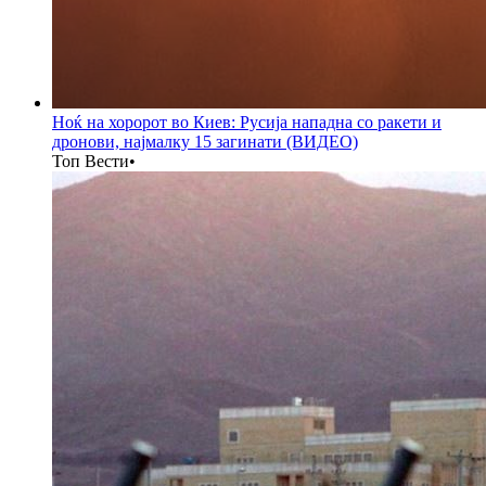
Ноќ на хоророт во Киев: Русија нападна со ракети и
дронови, најмалку 15 загинати (ВИДЕО)
Топ Вести
•