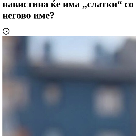
навистина ќе има „слатки“ со
негово име?