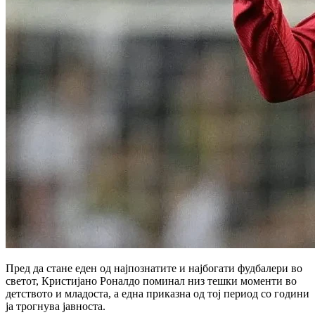
Пред да стане еден од најпознатите и најбогати фудбалери во
светот,
Кристијано Роналдо
поминал низ тешки моменти во
детството и младоста, а една приказна од тој период со години
ја трогнува јавноста.