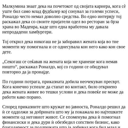
Малкумина знаат дека на почетокот од својата кариера, кога сè
уште бил само млад фудбалер кој сонувал за големи успеси,
Роналдо често немал доволно средства. Во едно интервју тој
раскажал дека со своите пријатели одел во ресторан за брза
храна во
Мадеира
, каде што една вработена му давала
непродадени хамбургери.
Тој открил дека никогаш не ја заборавил жената која во тие
моменти му помогнала и се однесувала кон него како кон свое
дете.
„Секогаш се сеќавав на жената која ме хранеше кога немав
ништо“, раскажал Роналдо, кој со години се обидувал
повторно да ја пронајде.
По години потрага, приказната добила неочекуван пресврт.
Кога конечно успеале да стапат во контакт, било откриено
дека жената живее во тешки услови и дека повеќе не може да
работи како порано.
Според приказните што кружат во јавноста, Роналдо решил да
ѝ се оддолжи за добрината што му ја покажала во најтешките
моменти од неговиот живот. Се споменува дека ѝ помогнал
финансиски и дека дури ѝ обезбедил сопствен бизнис, како
благодарност за поддршката што ја добивал кога бил млад и