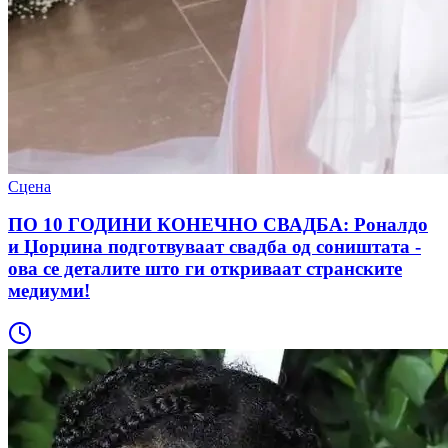
Сцена
ПО 10 ГОДИНИ КОНЕЧНО СВАДБА: Роналдо
и Џорџина подготвуваат свадба од соништата -
oва се деталите што ги откриваат странските
медиуми!