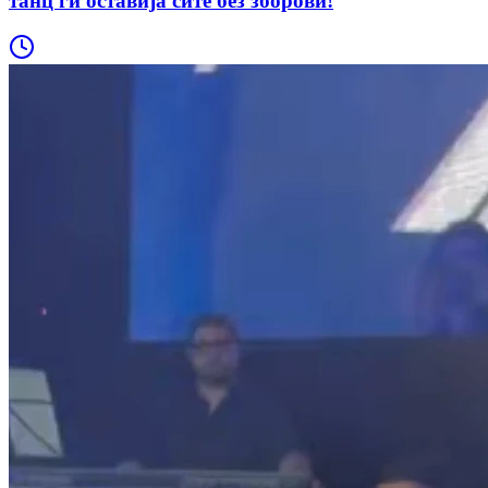
танц ги оставија сите без зборови!