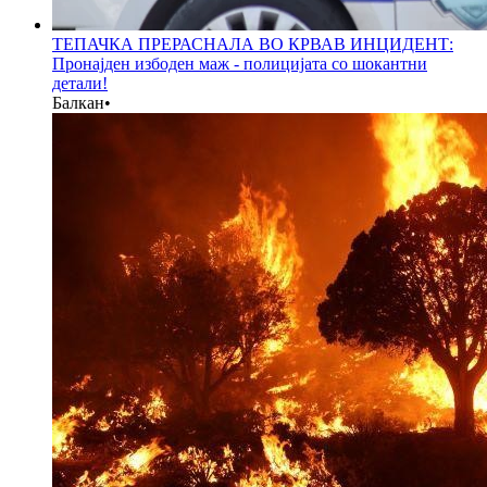
ТЕПАЧКА ПРЕРАСНАЛА ВО КРВАВ ИНЦИДЕНТ:
Пронајден избоден маж - полицијата со шокантни
детали!
Балкан
•