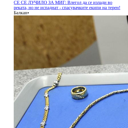
СЕ СЕ ЛУЧИЛО ЗА МИГ: Влегол да се излади во
реката, но не испаднат - спасувачките екипи на терен!
Балкан
•