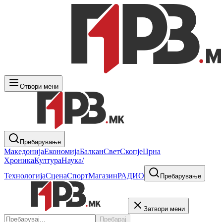
Отвори мени
Пребарување
Македонија
Економија
Балкан
Свет
Скопје
Црна
Хроника
Култура
Наука/
Технологија
Сцена
Спорт
Магазин
РАДИО
Пребарување
Затвори мени
Пребарај