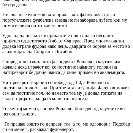
без средства.
Но, ова не е единствената приказна која покажува дека
португалската фудбалска ѕвезда не ги заборава луѓето кои му
помогнале на патот кон успехот.
Една од најпознатите приказни е поврзана со неговиот
пријател од детството Алберт Фантрав. Пред многу години,
додека играле фудбал како деца, двајцата се бореле за место во
академијата на
Спортинг Лисабон
.
Според приказната што ја споделил Роналдо, скаутите им
кажале дека играчот кој ќе постигне најмногу голови на
натпреварот ќе добие шанса да биде примен во академијата.
Натпреварот завршил со победа од 3-0, а Роналдо го
постигнал првиот гол. При третата ситуација, Фантрав можел
сам да постигне гол, но наместо тоа му ја додал топката на
својот пријател, кој ја искористил шансата.
Токму тој момент, според Роналдо, бил еден од клучните во
неговиот живот.
„Го прашав зошто го направи тоа, а тој ми одговори: ‘Подобар
си од мене’“, раскажал фудбалерот.