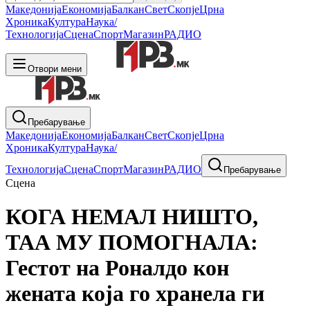
Македонија
Економија
Балкан
Свет
Скопје
Црна
Хроника
Култура
Наука/
Технологија
Сцена
Спорт
Магазин
РАДИО
Отвори мени
Пребарување
Македонија
Економија
Балкан
Свет
Скопје
Црна
Хроника
Култура
Наука/
Технологија
Сцена
Спорт
Магазин
РАДИО
Пребарување
Сцена
КОГА НЕМАЛ НИШТО,
ТАА МУ ПОМОГНАЛА:
Гестот на Роналдо кон
жената која го хранела ги