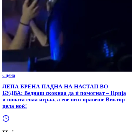
Сцена
ЛЕПА БРЕНА ПАДНА НА НАСТАП ВО
БУДВА: Веднаш скокнаа да ѝ помогнат – Прија
и новата снаа играа, а еве што правеше Виктор
цела ноќ!