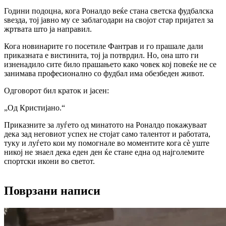
Години подоцна, кога Роналдо веќе стана светска фудбалска
ѕвезда, тој јавно му се заблагодари на својот стар пријател за
жртвата што ја направил.
Кога новинарите го посетиле Фантрав и го прашале дали
приказната е вистинита, тој ја потврдил. Но, она што ги
изненадило сите било прашањето како човек кој повеќе не се
занимава професионално со фудбал има обезбеден живот.
Одговорот бил краток и јасен:
„Од Кристијано.“
Приказните за луѓето од минатото на Роналдо покажуваат
дека зад неговиот успех не стојат само талентот и работата,
туку и луѓето кои му помогнале во моментите кога сè уште
никој не знаел дека еден ден ќе стане една од најголемите
спортски икони во светот.
Поврзани написи