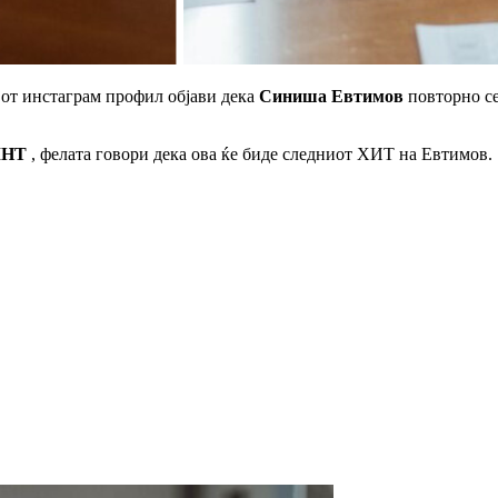
јот инстаграм профил објави дека
Синиша Евтимов
повторно се
НТ
, фелата говори дека ова ќе биде следниот ХИТ на Евтимов.