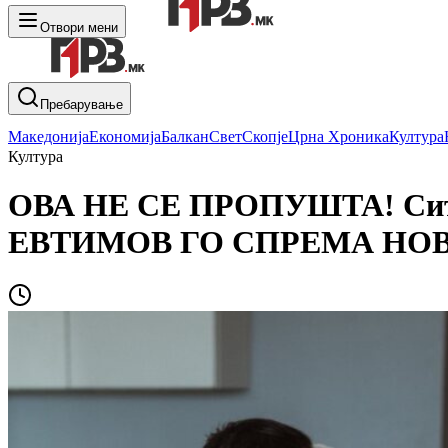
Отвори мени
Пребарување
Македонија
Економија
Балкан
Свет
Скопје
Црна Хроника
Култура
Култура
ОВА НЕ СЕ ПРОПУШТА! Сите
ЕВТИМОВ ГО СПРЕМА НОВ