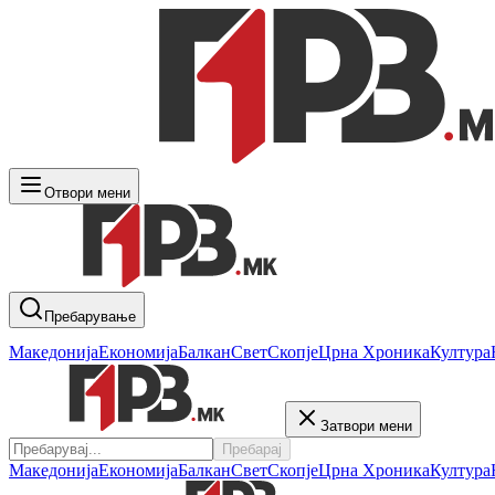
Отвори мени
Пребарување
Македонија
Економија
Балкан
Свет
Скопје
Црна Хроника
Култура
Затвори мени
Пребарај
Македонија
Економија
Балкан
Свет
Скопје
Црна Хроника
Култура