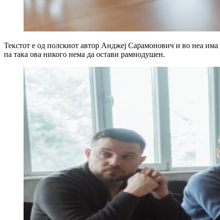
Текстот е од полскиот автор Анджеј Сарамонович и во неа има 
па така ова никого нема да остави рамнодушен.