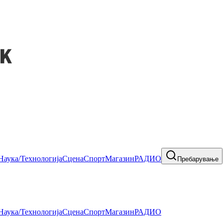
Наука/Технологија
Сцена
Спорт
Магазин
РАДИО
Пребарување
Наука/Технологија
Сцена
Спорт
Магазин
РАДИО