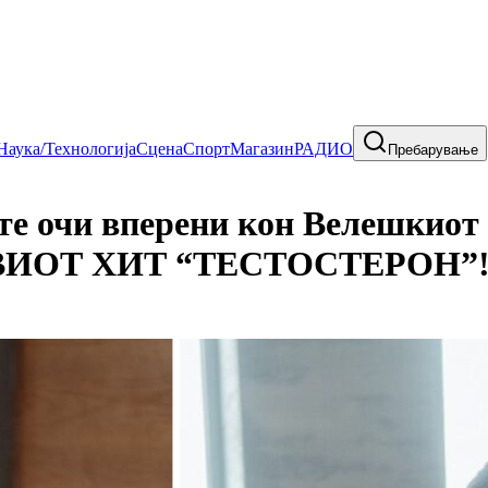
Наука/Технологија
Сцена
Спорт
Магазин
РАДИО
Пребарување
 очи вперени кон Велешкио
ИОТ ХИТ “ТЕСТОСТЕРОН”