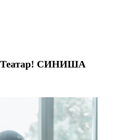
т Театар! СИНИША
!