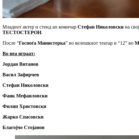
Младиот актер и стенд ап комичар
Стефан Николовски
на сво
ТЕСТОСТЕРОН
.
После “
Госпоѓа Министерка
” во велешкиот театар и “12” во
М
Во неа играат:
Јордан Витанов
Васил Зафирчев
Стефан Николовски
Фаик Мефаиловски
Филип Христовски
Жарко Спасовски
Благојчо Стојанов