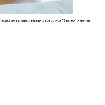
 враќа во велешки театар и тоа со нов “
бенгер
” наречен