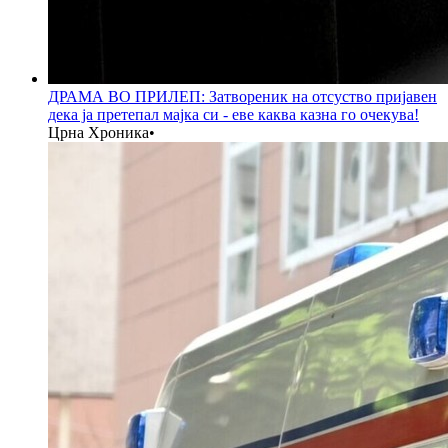
ДРАМА ВО ПРИЛЕП: Затвореник на отсуство пријавен
дека ја претепал мајка си - еве каква казна го очекува!
Црна Хроника
•