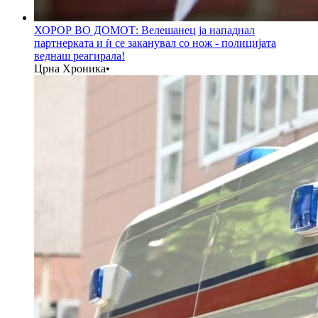
ХОРОР ВО ДОМОТ: Велешанец ја нападнал
партнерката и ѝ се заканувал со нож - полицијата
веднаш реагирала!
Црна Хроника
•