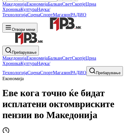
Македонија
Економија
Балкан
Свет
Скопје
Црна
Хроника
Култура
Наука/
Технологија
Сцена
Спорт
Магазин
РАДИО
Отвори мени
Пребарување
Македонија
Економија
Балкан
Свет
Скопје
Црна
Хроника
Култура
Наука/
Технологија
Сцена
Спорт
Магазин
РАДИО
Пребарување
Економија
Еве кога точно ќе бидат
исплатени октомвриските
пензии во Македонија