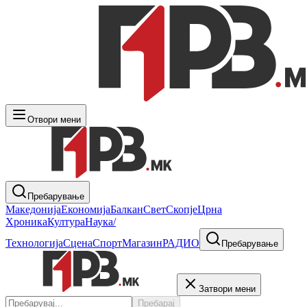
Отвори мени
Пребарување
Македонија
Економија
Балкан
Свет
Скопје
Црна
Хроника
Култура
Наука/
Технологија
Сцена
Спорт
Магазин
РАДИО
Пребарување
Затвори мени
Пребарај