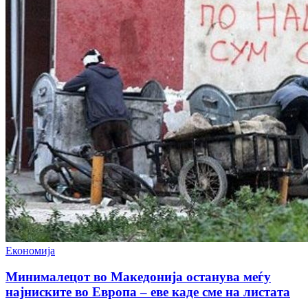
Економија
Минималецот во Македонија останува меѓу
најниските во Европа – еве каде сме на листата