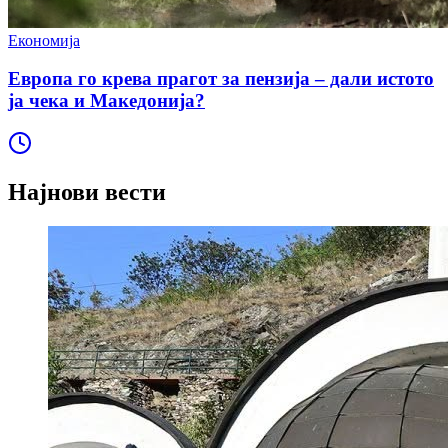
Економија
Европа го крева прагот за пензија – дали истото
ја чека и Македонија?
Најнови вести