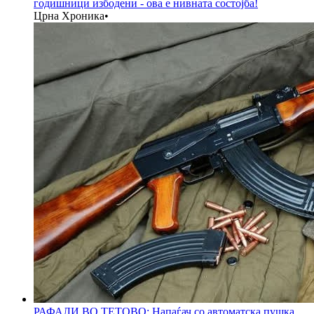
годишници избодени - ова е нивната состојба!
Црна Хроника
•
РАФАЛИ ВО ТЕТОВО: Напаѓач со автоматска пушка