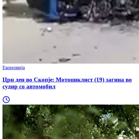
Економија
Црн ден во Скопје: Мотоциклист (19) загина во
судир со автомобил