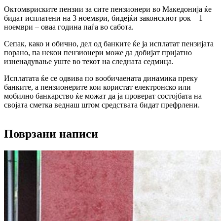
Октомвриските пензии за сите пензионери во Македонија ќе
бидат исплатени на 3 ноември, бидејќи законскиот рок – 1
ноември – оваа година паѓа во сабота.
Сепак, како и обично, дел од банките ќе ја исплатат пензијата
порано, па некои пензионери може да добијат пријатно
изненадување уште во текот на следната седмица.
Исплатата ќе се одвива по вообичаената динамика преку
банките, а пензионерите кои користат електронско или
мобилно банкарство ќе можат да ја проверат состојбата на
својата сметка веднаш штом средствата бидат префрлени.
Поврзани написи