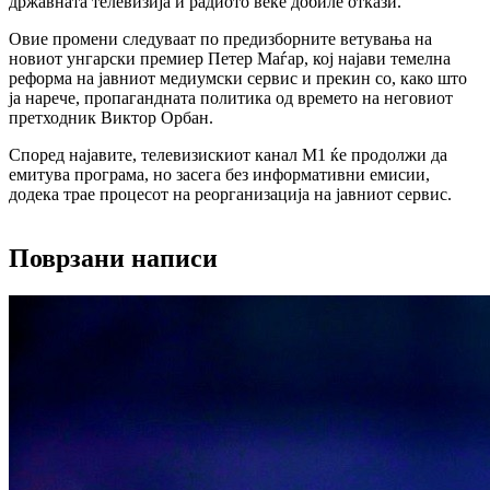
државната телевизија и радиото веќе добиле откази.
Овие промени следуваат по предизборните ветувања на
новиот унгарски премиер Петер Маѓар, кој најави темелна
реформа на јавниот медиумски сервис и прекин со, како што
ја нарече, пропагандната политика од времето на неговиот
претходник Виктор Орбан.
Според најавите, телевизискиот канал М1 ќе продолжи да
емитува програма, но засега без информативни емисии,
додека трае процесот на реорганизација на јавниот сервис.
Поврзани написи