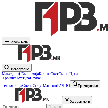
Отвори мени
Пребарување
Македонија
Економија
Балкан
Свет
Скопје
Црна
Хроника
Култура
Наука/
Технологија
Сцена
Спорт
Магазин
РАДИО
Пребарување
Затвори мени
Пребарај