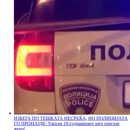
ИЗБЕГА ПО ТЕШКАТА НЕСРЕЌА, НО ПОЛИЦИЈАТА
ГО ПРОНАЈДЕ: Уапсен 19-годишникот што прегази
жена!