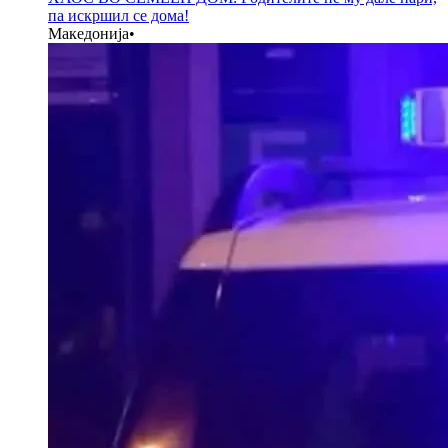
па искршил се дома!
Македонија
•