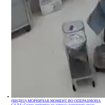
(ВИДЕО) МОРНИЧАВ МОМЕНТ ВО ОПЕРАЦИОНА
САЛА: Силен земјотрес ги затекна хирурзите среде