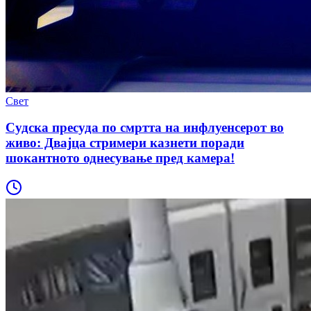
Свет
Судска пресуда по смртта на инфлуенсерот во
живо: Двајца стримери казнети поради
шокантното однесување пред камера!