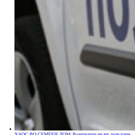
ХАОС ВО СЕМЕЕН ДОМ: Родителите не му дале пари,