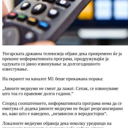
Унгарската државна телевизија објави дека привремено ќе ја
прекине информативната програма, придружувајќи ја
одлуката со јавно извинување за долгогодишното
известување.
На екранот на каналот М1 беше прикажана порака:
„Јавните медиуми не смеат да лажат. Сепак, се извинуваме
што тоа го правевме долги години.“
Според соопштението, информативната програма нема да се
емитува сè додека јавните медиуми не бидат реорганизирани
во, како што е наведено, „независни и веродостојни“.
Локалните медиуми објавија дека неколку уредници на