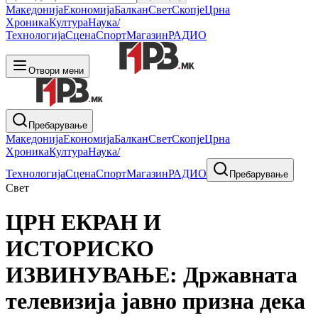
Македонија
Економија
Балкан
Свет
Скопје
Црна
Хроника
Култура
Наука/
Технологија
Сцена
Спорт
Магазин
РАДИО
Отвори мени
Пребарување
Македонија
Економија
Балкан
Свет
Скопје
Црна
Хроника
Култура
Наука/
Технологија
Сцена
Спорт
Магазин
РАДИО
Пребарување
Свет
ЦРН ЕКРАН И
ИСТОРИСКО
ИЗВИНУВАЊЕ: Државната
телевизија јавно призна дека