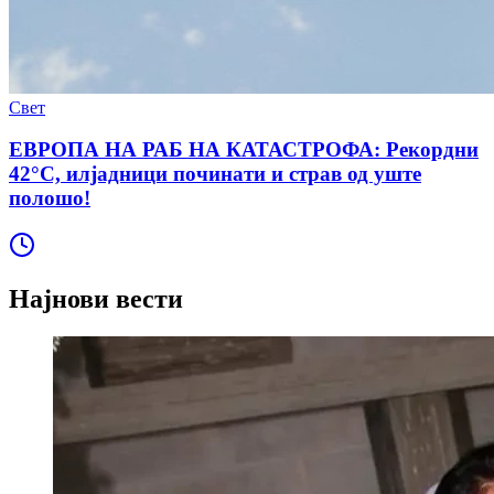
Свет
ЕВРОПА НА РАБ НА КАТАСТРОФА: Рекордни
42°C, илјадници починати и страв од уште
полошо!
Најнови вести