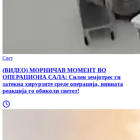
Свет
(ВИДЕО) МОРНИЧАВ МОМЕНТ ВО
ОПЕРАЦИОНА САЛА: Силен земјотрес ги
затекна хирурзите среде операција, нивната
реакција го обиколи светот!