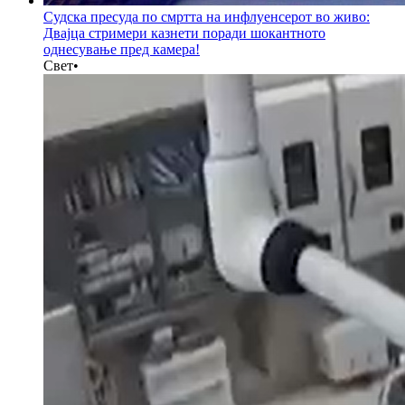
Судска пресуда по смртта на инфлуенсерот во живо:
Двајца стримери казнети поради шокантното
однесување пред камера!
Свет
•