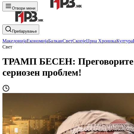
Отвори мени
Пребарување
Македонија
Економија
Балкан
Свет
Скопје
Црна Хроника
Култура
Свет
ТРАМП БЕСЕН: Преговорите п
сериозен проблем!