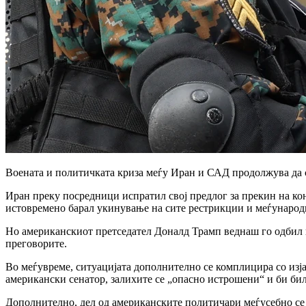
Воената и политичката криза меѓу Иран и САД продолжува да с
Иран преку посредници испратил свој предлог за прекин на кон
истовремено барал укинување на сите рестрикции и меѓународн
Но американскиот претседател Доналд Трамп веднаш го одбил п
преговорите.
Во меѓувреме, ситуацијата дополнително се комплицира со изја
американски сенатор, залихите се „опасно истрошени“ и би би
Дополнително, дел од американските политичари меѓусебно се