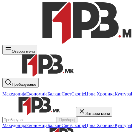
Отвори мени
Пребарување
Македонија
Економија
Балкан
Свет
Скопје
Црна Хроника
Култура
Затвори мени
Пребарај
Македонија
Економија
Балкан
Свет
Скопје
Црна Хроника
Култура