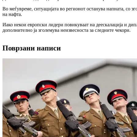
Во меѓувреме, ситуацијата во регионот останува напната, со з
на нафта.
Иако некои европски лидери повикуваат на деескалација и дипл
дополнително ја зголемува неизвесноста за следните чекори.
Поврзани написи