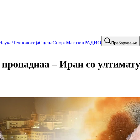
Наука/Технологија
Сцена
Спорт
Магазин
РАДИО
Пребарување
ропаднаа – Иран со ултимату