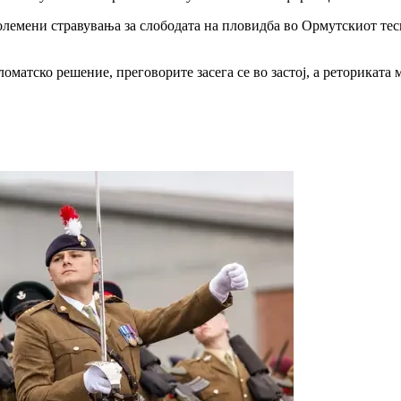
големени стравувања за слободата на пловидба во Ормутскиот тес
оматско решение, преговорите засега се во застој, а реториката