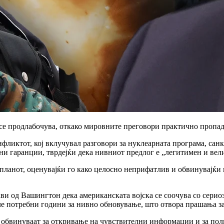
е продлабочува, откако мировните преговори практично пропадн
фликтот, кој вклучувал разговори за нуклеарната програма, сан
и гаранции, тврдејќи дека нивниот предлог е „легитимен и вел
ланот, оценувајќи го како целосно неприфатлив и обвинувајќи 
ви од Вашингтон дека американската војска се соочува со серио
ле потребни години за нивно обновување, што отвора прашања за
 обвинуваат за откривање на чувствителни информации и за пол