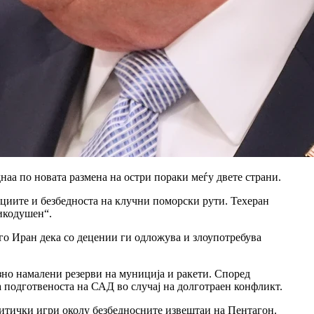
аа по новата размена на остри пораки меѓу двете страни.
кциите и безбедноста на клучни поморски рути. Техеран
икодушен“.
го Иран дека со децении ги одложува и злоупотребува
зно намалени резерви на муниција и ракети. Според
 подготвеноста на САД во случај на долготраен конфликт.
итички игри околу безбедносните извештаи на Пентагон.