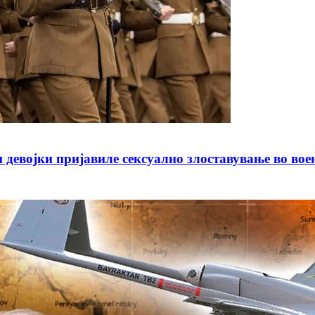
јки пријавиле сексуално злоставување во воено