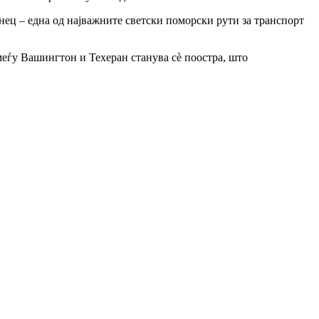
нец – една од најважните светски поморски рути за транспорт
 меѓу Вашингтон и Техеран станува сè поостра, што