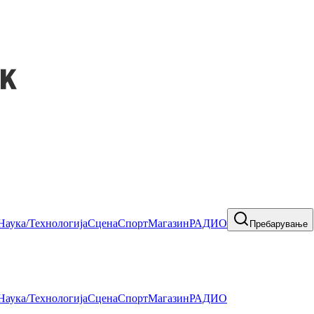
Наука/Технологија
Сцена
Спорт
Магазин
РАДИО
Пребарување
Наука/Технологија
Сцена
Спорт
Магазин
РАДИО