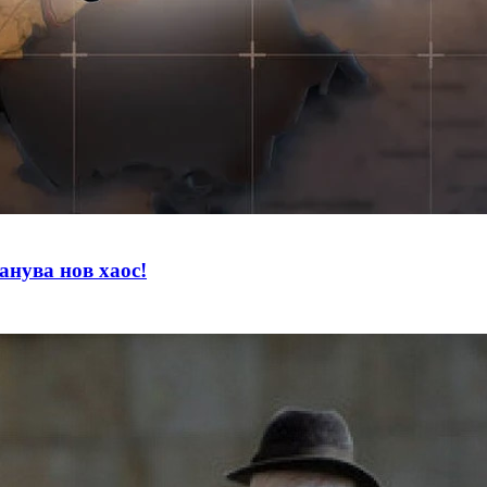
нува нов хаос!