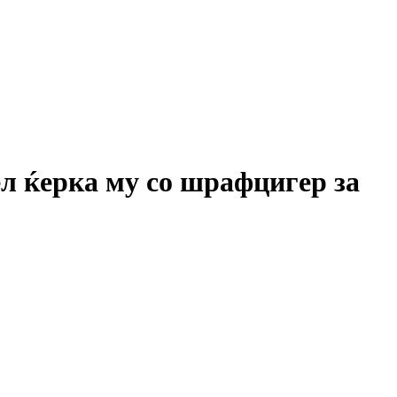
л ќерка му со шрафцигер за