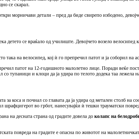
дно се скарал.
откри морничави детали – пред да биде свирепо избодено, девојч
ка детето се враќало од училиште. Девојчето возело велосипед кон
то така на велосипед, кој ѝ го препречил патот и ја соборил на а
епречил патот на 12-годишното малолетно лице. Поради веќе пост
л со тупаници и клоци да ја удира по телото додека таа лежела н
та за коса и почнал со главата да ја удира од метален столб на 
абил шрафцигерот во грбот, нанесувајќи ѝ тешки трауматски повре
рана на десната страна од градите довела до
колапс на белодроб
тската повреда на градите е опасна по животот на малолетничкат