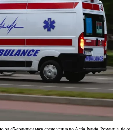
о од 45-годишен маж среде улица во Алба Јулија, Романија, ќе 