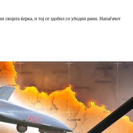
и својата ќерка, и тој се здобил со убодни рани. Напаѓачот
.