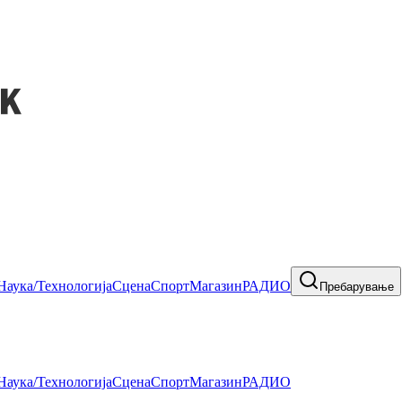
Наука/Технологија
Сцена
Спорт
Магазин
РАДИО
Пребарување
Наука/Технологија
Сцена
Спорт
Магазин
РАДИО