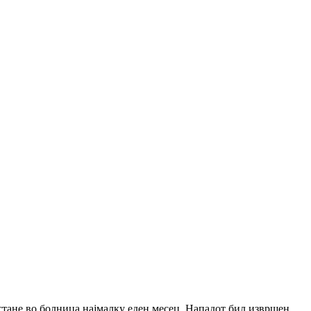
остане во болница најмалку еден месец. Нападот бил извршен