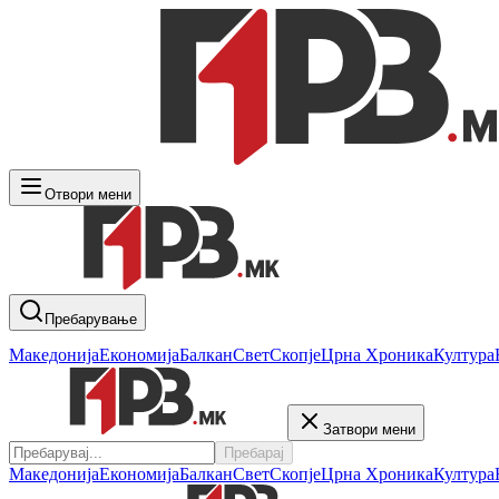
Отвори мени
Пребарување
Македонија
Економија
Балкан
Свет
Скопје
Црна Хроника
Култура
Затвори мени
Пребарај
Македонија
Економија
Балкан
Свет
Скопје
Црна Хроника
Култура