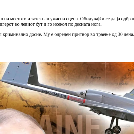
 на местото и затекнал ужасна сцена. Обидувајќи се да ја одбран
герот во левиот бут и го исекол по десната нога.
 криминално досие. Му е одреден притвор во траење од 30 дена