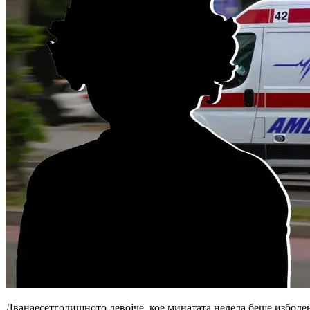
Дванаесетгодишното девојче, кое минатата недела беше избоден