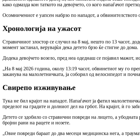
како одмазда кон таткото на девојчето, со кого напаѓачот претхо
Осомничениот е уапсен набрзо по нападот, а обвинителството 
Хронологија на ужасот
Стравичниот злостор се случил на 8 мај, нешто по 13 часот, доде
момент застанал, верувајќи дека детето брзо ќе стигне до дома.
Додека девојчето возело, пред неа одеднаш се појавил мажот, ис
„На 8 мај 2026 година, околу 13:19 часот, обвинетиот му го пр
заканува на малолетничката, ја соборил од велосипедот и почна
Свирепо изживување
Тука не бил крајот на нападот. Напаѓачот ја фатил малолетничка
пределот на градите и долниот дел на грбот. На крајот, ѝ го з
Детето се здобило со стравични повреди на лицето, а убодната 
бројни рани на рацете и нозете.
„Овие повреди бараат до два месеци медицинска нега, а траума