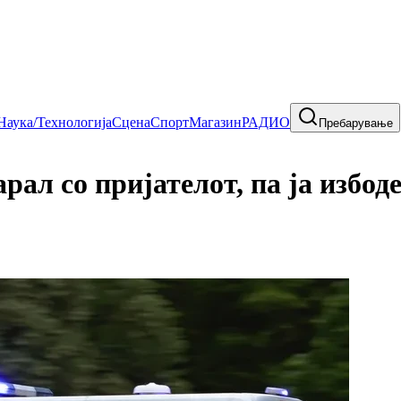
Наука/Технологија
Сцена
Спорт
Магазин
РАДИО
Пребарување
со пријателот, па ја избоде