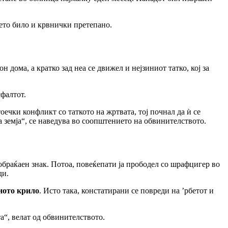
ето било и крвнички претепано.
 дома, а кратко зад неа се движел и нејзиниот татко, кој за
сфалтот.
оечки конфликт со таткото на жртвата, тој почнал да ѝ се
а земја“, се наведува во соопштението на обвинителството.
сообраќаен знак. Потоа, повеќепати ја прободел со шрафцигер во
ди.
ното крило
. Исто така, констатирани се повреди на ’рбетот и
а“, велат од обвинителството.