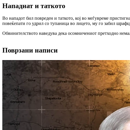
Нападнат и таткото
Во нападот бил повреден и таткото, кој во меѓувреме пристигнал
повеќепати го удрил со тупаница во лицето, му го забил шрафци
Обвинителството наведува дека осомничениот претходно немал
Поврзани написи