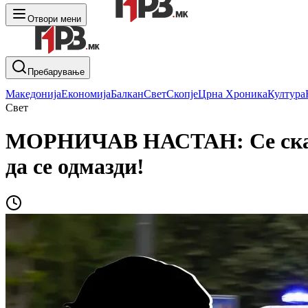
Отвори мени
Пребарување
Македонија
Економија
Балкан
Свет
Скопје
Црна Хроника
Култура
Свет
МОРНИЧАВ НАСТАН: Се скарал 
да се одмазди!