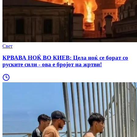
Свет
КРВАВА НОЌ ВО КИЕВ: Цела ноќ се борат со
руските сили - ова е бројот на жртви!