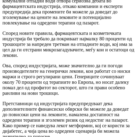
комунални отпадни води отвора сериозна дебата во
фармацевтската индустрија, откако компании и експерти
предупредија дека промените би можеле да доведат до
зголемување на цените на лековите и потенцијално
повлекување на одредени терапии од пазарот.
Според новите правила, фармацевтската и козметичката
индустрија би требало да покриваат најмалку 80 проценти од
трошоците за напреден третман на отпадните води, кој има за
цел да ги отстрани микрозагадувачите, меѓу кои и остатоци од
лекови.
Ова, според индустријата, може значително да ги погоди
производителите на генерички лекови, кои работат со ниски
маржи и строго регулирани цени. Генериците сочинуваат
околу 70 проценти од терапиите во Европа, но носат далеку
помал дел од профитот во секторот, што ги прави особено
ранливи на нови трошоци.
Претставници од индустријата предупредуваат дека
дополнителните финансиски обврски би можеле да доведат
до повисоки цени на лековите, намалена достапност на
одредени терапии и зголемен ризик од недостиг на пазарот.
Како пример се наведува лекот метформин, кој се користи за
дијабетес, а чија цена во одредени сценарија би можела
значително да порасне.