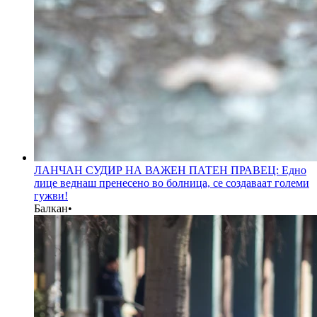
ЛАНЧАН СУДИР НА ВАЖЕН ПАТЕН ПРАВЕЦ: Едно
лице веднаш пренесено во болница, се создаваат големи
гужви!
Балкан
•