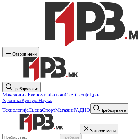
Отвори мени
Пребарување
Македонија
Економија
Балкан
Свет
Скопје
Црна
Хроника
Култура
Наука/
Технологија
Сцена
Спорт
Магазин
РАДИО
Пребарување
Затвори мени
Пребарај