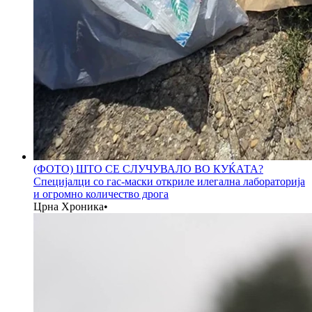
(ФОТО) ШТО СЕ СЛУЧУВАЛО ВО КУЌАТА?
Специјалци со гас-маски откриле илегална лабораторија
и огромно количество дрога
Црна Хроника
•