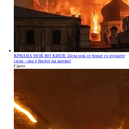
КРВАВА НОЌ ВО КИЕВ: Цела ноќ се борат со руските
сили - ова е бројот на жртви!
Свет
•