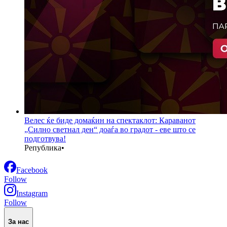
Велес ќе биде домаќин на спектаклот: Караванот
„Силно светнал ден“ доаѓа во градот - еве што се
подготвува!
Република
•
Facebook
Follow
Instagram
Follow
За нас