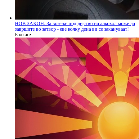
НОВ ЗАКОН: За возење под дејство на алкохол може да
завршите во затвор - еве колку дена ви се закануваат!
Балкан
•