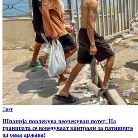
Свет
Шпанија повлекува неочекуван потег: На
границата се воведуваат контроли за патниците
од оваа држава!