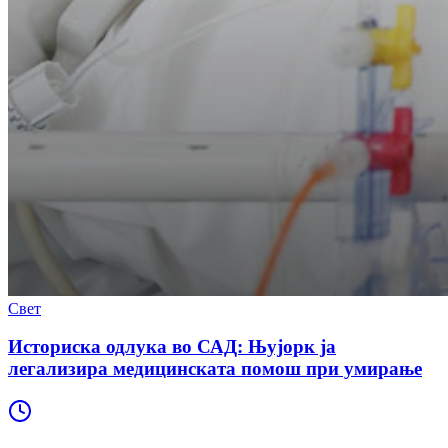
Свет
Историска одлука во САД: Њујорк ја
легализира медицинската помош при умирање