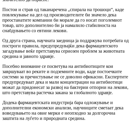
Постои и страв од таканаречена „спирала на трошоци“, каде
повлекување на дел од производителите би значело дека
преостанатите компании би морале да го носат поголемиот
товар, што дополнително би ја намалило стабилноста на
снабдувањето со евтини лекови.
Од друга страна, научната заедница ја поддржува потребата од
построги правила, предупредувајќи дека фармацевтското
загадување веќе претставува сериозен проблем за животната
средина и јавното здравје.
Посебно внимание се посветува на антибиотиците кои
завршуваат во реките и подземните води, каде постоечките
системи за пречистување не се доволно ефикасни. Експертите
предупредуваат дека и мали концентрации на антибиотици
можат да придонесат за развој на бактерии отпорни на лекови,
што претставува растечка закана за глобалното здравје.
Додека фармацевтската индустрија бара одложување и
дополнителни економски анализи, научниците сметаат дека
воведувањето на овие мерки е неопходно за долгорочна
заштита на луѓето и природната средина.