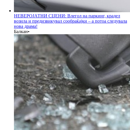
НЕВЕРОЈАТНИ СЦЕНИ: Влегол на паркинг, крадел
возила и предизвикувал сообраќајки – а потоа следувала
нова драма!
Балкан
•