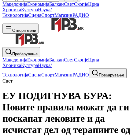
Македонија
Економија
Балкан
Свет
Скопје
Црна
Хроника
Култура
Наука/
Технологија
Сцена
Спорт
Магазин
РАДИО
Отвори мени
Пребарување
Македонија
Економија
Балкан
Свет
Скопје
Црна
Хроника
Култура
Наука/
Технологија
Сцена
Спорт
Магазин
РАДИО
Пребарување
Свет
ЕУ ПОДИГНУВА БУРА:
Новите правила можат да ги
поскапат лековите и да
исчистат дел од терапиите од