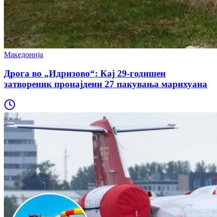
Македонија
Дрога во „Идризово“: Кај 29-годишен
затвореник пронајдени 27 пакувања марихуана