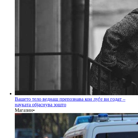
Вашето тело веднаш препознава кои луѓе ви годат –
науката објаснува зошто
Магазин
•