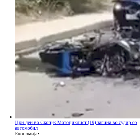
Црн ден во Скопје: Мотоциклист (19) загина во судир со
автомобил
Економија
•