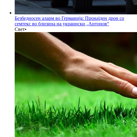
Безбедносен аларм во Германија: Пронајден дрон со
семтекс во близина на украински „Антонов“
Свет
•