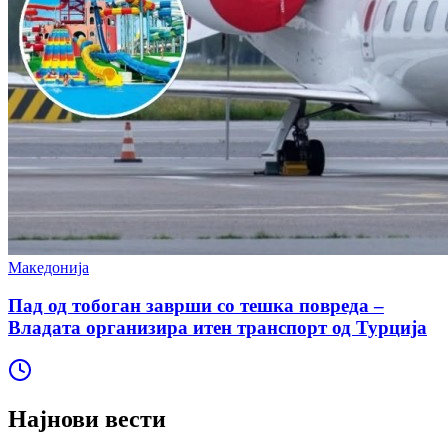
Македонија
Пад од тобоган заврши со тешка повреда –
Владата организира итен транспорт од Турција
Најнови вести