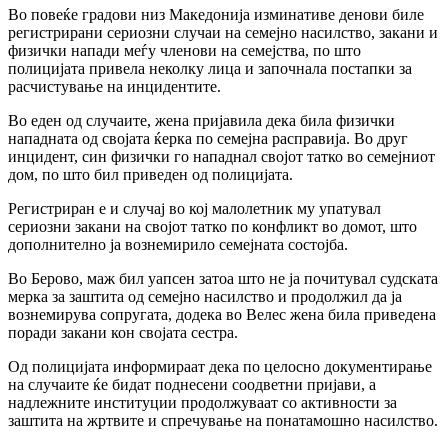
Во повеќе градови низ Македонија изминативе денови биле
регистрирани сериозни случаи на семејно насилство, закани и
физички напади меѓу членови на семејства, по што
полицијата привела неколку лица и започнала постапки за
расчистување на инцидентите.
Во еден од случаите, жена пријавила дека била физички
нападната од својата ќерка по семејна расправија. Во друг
инцидент, син физички го нападнал својот татко во семејниот
дом, по што бил приведен од полицијата.
Регистриран е и случај во кој малолетник му упатувал
сериозни закани на својот татко по конфликт во домот, што
дополнително ја вознемирило семејната состојба.
Во Берово, маж бил уапсен затоа што не ја почитувал судската
мерка за заштита од семејно насилство и продолжил да ја
вознемирува сопругата, додека во Велес жена била приведена
поради закани кон својата сестра.
Од полицијата информираат дека по целосно документирање
на случаите ќе бидат поднесени соодветни пријави, а
надлежните институции продолжуваат со активности за
заштита на жртвите и спречување на понатамошно насилство.