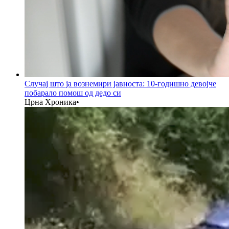
Случај што ја вознемири јавноста: 10-годишно девојче
побарало помош од дедо си
Црна Хроника
•