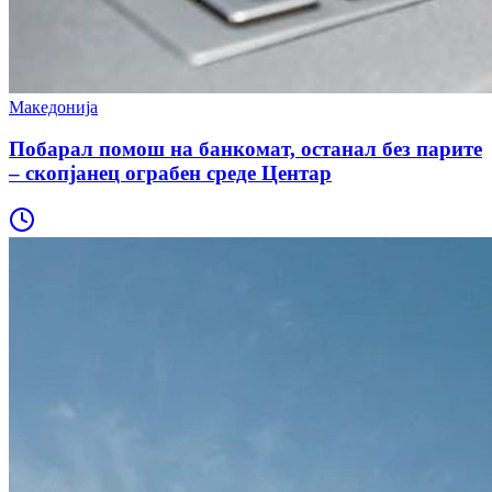
Македонија
Побарал помош на банкомат, останал без парите
– скопјанец ограбен среде Центар