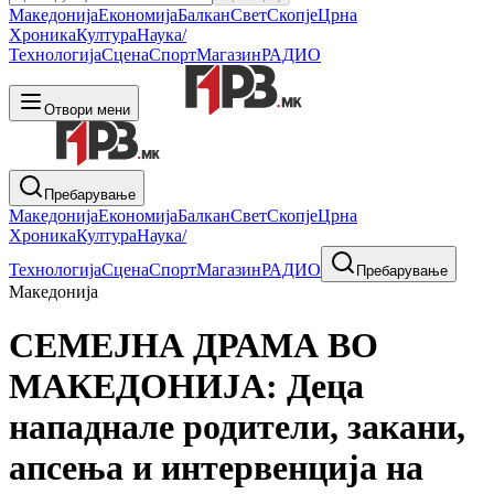
Македонија
Економија
Балкан
Свет
Скопје
Црна
Хроника
Култура
Наука/
Технологија
Сцена
Спорт
Магазин
РАДИО
Отвори мени
Пребарување
Македонија
Економија
Балкан
Свет
Скопје
Црна
Хроника
Култура
Наука/
Технологија
Сцена
Спорт
Магазин
РАДИО
Пребарување
Македонија
СЕМЕЈНА ДРАМА ВО
МАКЕДОНИЈА: Деца
нападнале родители, закани,
апсења и интервенција на