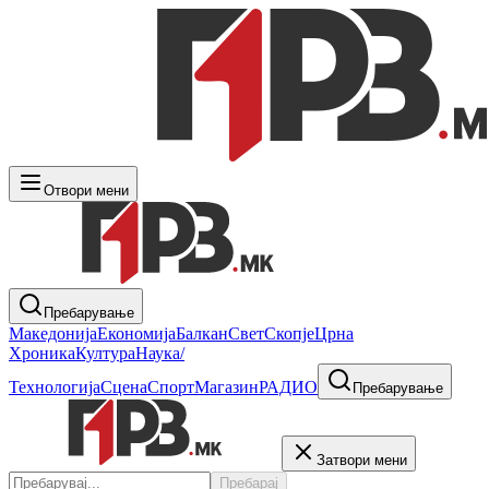
Отвори мени
Пребарување
Македонија
Економија
Балкан
Свет
Скопје
Црна
Хроника
Култура
Наука/
Технологија
Сцена
Спорт
Магазин
РАДИО
Пребарување
Затвори мени
Пребарај