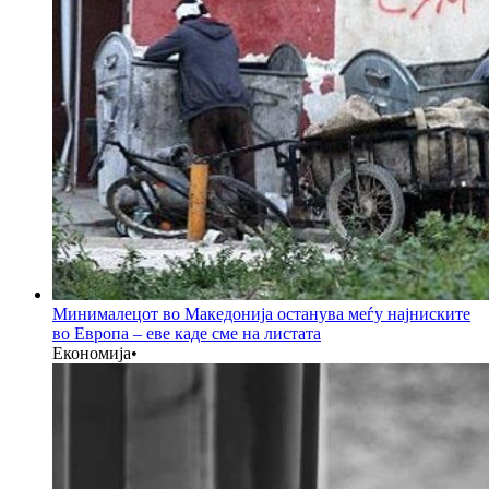
Минималецот во Македонија останува меѓу најниските
во Европа – еве каде сме на листата
Економија
•