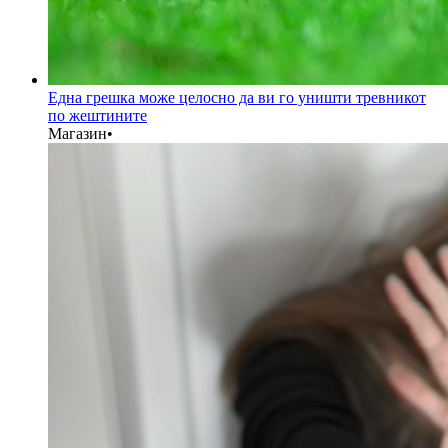
Една грешка може целосно да ви го уништи тревникот
по жештините
Магазин
•