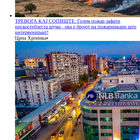
ТРЕВОГА КАЈ СОПИШТЕ: Голем пожар зафати
нискостеблеста шума - ова е бројот на пожарникари што
интервенираат!
Црна Хроника
•