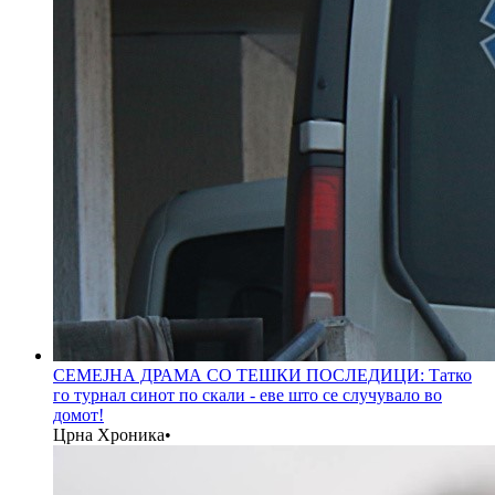
СЕМЕЈНА ДРАМА СО ТЕШКИ ПОСЛЕДИЦИ: Татко
го турнал синот по скали - еве што се случувало во
домот!
Црна Хроника
•