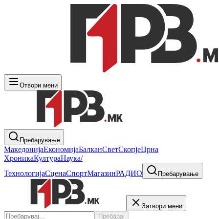
Отвори мени
Пребарување
Македонија
Економија
Балкан
Свет
Скопје
Црна
Хроника
Култура
Наука/
Технологија
Сцена
Спорт
Магазин
РАДИО
Пребарување
Затвори мени
Пребарај