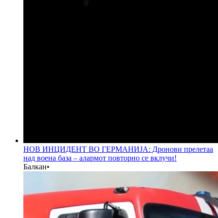
НОВ ИНЦИДЕНТ ВО ГЕРМАНИЈА: Дронови прелетаа
над воена база – алармот повторно се вклучи!
Балкан
•