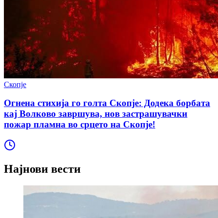
Скопје
Огнена стихија го голта Скопје: Додека борбата
кај Волково завршува, нов застрашувачки
пожар пламна во срцето на Скопје!
Најнови вести