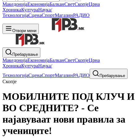
Македонија
Економија
Балкан
Свет
Скопје
Црна
Хроника
Култура
Наука/
Технологија
Сцена
Спорт
Магазин
РАДИО
Отвори мени
Пребарување
Македонија
Економија
Балкан
Свет
Скопје
Црна
Хроника
Култура
Наука/
Технологија
Сцена
Спорт
Магазин
РАДИО
Пребарување
Скопје
МОБИЛНИТЕ ПОД КЛУЧ И
ВО СРЕДНИТЕ? - Се
најавуваат нови правила за
учениците!