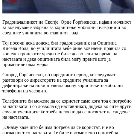
Градоначалникот на Скопје,
Орце Ѓорѓиевски
, најави можност
за воведување забрана за користење мобилни телефони и во
средните училишта во главниот град.
Тој посочи дека додека бил градоначалник на Општина
Кисела Вода, во училиштата веќе биле воведени правила со
кои електронските уреди не биле дозволени за време на
наставата и дека општината била меѓу првите што ја
примениле оваа мерка.
Според Ѓорѓиевски, во наредниот период ќе следуваат
разговори со директорите на средните училишта за
дефинирање на нови правила околу користењето мобилни
телефони на часовите.
Телефоните би можеле да се користат само кога тоа е потребно
за наставата и со дозвола од наставникот, додека во сите други
случаи учениците ќе треба целосно да се посветат на следење
на наставата.
„Онаму каде што ќе има потреба да се користат, и е во
согласност со наставата, ќе биде овозможено со посебна