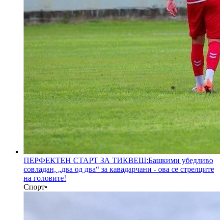
ПЕРФЕКТЕН СТАРТ ЗА ТИКВЕШ:Башкими убедливо
совладан, „два од два“ за кавадарчани - ова се стрелците
на головите!
Спорт
•