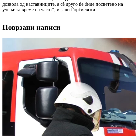
дозвола од наставниците, а сè друго ќе биде посветено на
учење за време на часот“, изјави Ѓорѓиевски.
Поврзани написи