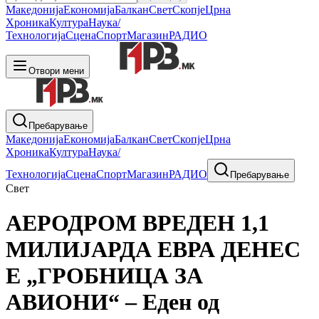
Македонија
Економија
Балкан
Свет
Скопје
Црна
Хроника
Култура
Наука/
Технологија
Сцена
Спорт
Магазин
РАДИО
Отвори мени
Пребарување
Македонија
Економија
Балкан
Свет
Скопје
Црна
Хроника
Култура
Наука/
Технологија
Сцена
Спорт
Магазин
РАДИО
Пребарување
Свет
АЕРОДРОМ ВРЕДЕН 1,1
МИЛИЈАРДА ЕВРА ДЕНЕС
Е „ГРОБНИЦА ЗА
АВИОНИ“ – Еден од