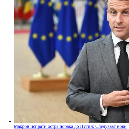
Макрон испрати остра порака до Путин: Следуваат нови