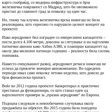
карго сообраќај, со модерна инфраструктура и брза
железничка поврзаност со Мадрид, што би овозможило
пристап до главниот град за помалку од еден час.
Но, токму таа клучна железничка врска никогаш не била
реализирана, што сериозно го нарушило целиот концепт на
проектот.
Иако аеродромот бил изграден со импресивни капацитети –
писта долга 4.100 метри, доволна за слетување и на најголеми
патнички авиони како Airbus A380, и планиран капацитет од
околу два милиони патници годишно – реалноста била сосема
поинаква.
Наместо очекуваниот развој, аеродромот речиси никогаш не
успеал да привлече значајни авиокомпании. Во одредени
периоди имал само неколку летови неделно, што довело до
брза финансиска пропаст.
Веќе во 2012 година проектот банкротирал и практично
престанал да функционира, со што станал еден од
најпознатите примери за „празни аеродроми“ во Европа.
Подоцна следувале и невообичаени случувања околу
продажбата на објектот. Во 2015 година била понудена