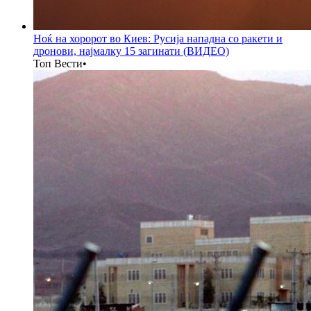
Ноќ на хоророт во Киев: Русија нападна со ракети и
дронови, најмалку 15 загинати (ВИДЕО)
Топ Вести
•