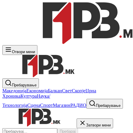
Отвори мени
Пребарување
Македонија
Економија
Балкан
Свет
Скопје
Црна
Хроника
Култура
Наука/
Технологија
Сцена
Спорт
Магазин
РАДИО
Пребарување
Затвори мени
Пребарај