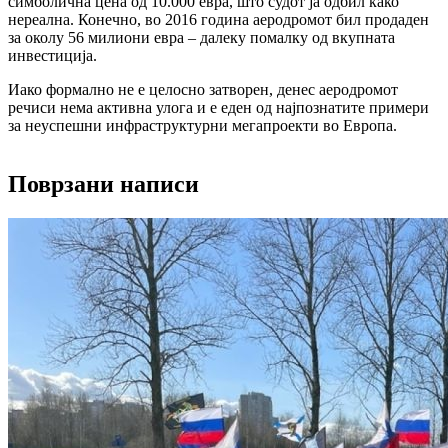
симболична цена од 10.000 евра, што судот ја одбил како
нереална. Конечно, во 2016 година аеродромот бил продаден
за околу 56 милиони евра – далеку помалку од вкупната
инвестиција.
Иако формално не е целосно затворен, денес аеродромот
речиси нема активна улога и е еден од најпознатите примери
за неуспешни инфраструктурни мегапроекти во Европа.
Поврзани написи