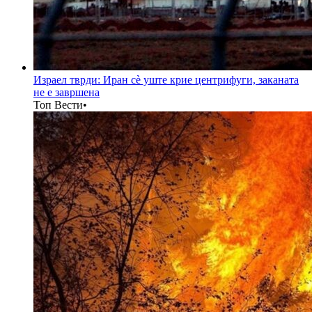
Израел тврди: Иран сè уште крие центрифуги, заканата
не е завршена
Топ Вести
•