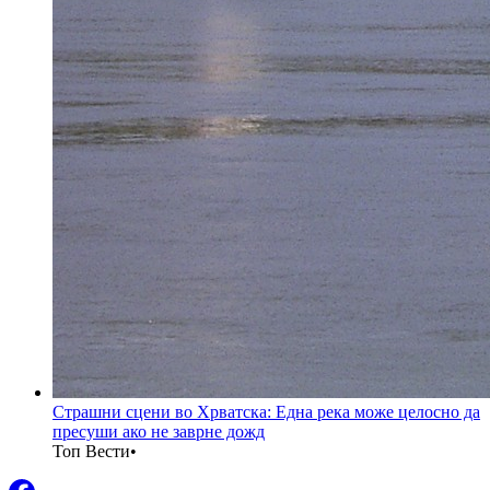
Страшни сцени во Хрватска: Една река може целосно да
пресуши ако не заврне дожд
Топ Вести
•