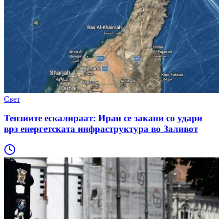
Свет
Тензиите ескалираат: Иран се закани со удари
врз енергетската инфраструктура во Заливот