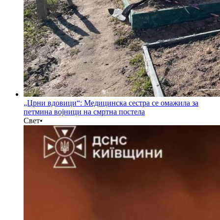
„Црни вдовици“: Медицинска сестра се омажила за
петмина војници на смртна постела
Свет
•