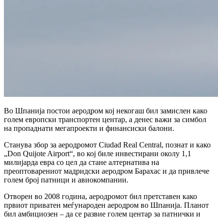
Во Шпанија постои аеродром кој некогаш бил замислен како
голем европски транспортен центар, а денес важи за симбол
на пропаднати мегапроекти и финансиски балони.
Станува збор за аеродромот Ciudad Real Central, познат и како
„Don Quijote Airport“, во кој биле инвестирани околу 1,1
милијарда евра со цел да стане алтернатива на
преоптоварениот мадридски аеродром Барахас и да привлече
голем број патници и авиокомпании.
Отворен во 2008 година, аеродромот бил претставен како
првиот приватен меѓународен аеродром во Шпанија. Планот
бил амбициозен – да се развие голем центар за патнички и