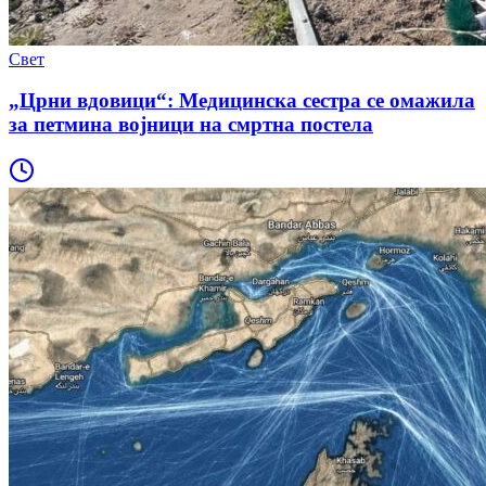
Свет
„Црни вдовици“: Медицинска сестра се омажила
за петмина војници на смртна постела