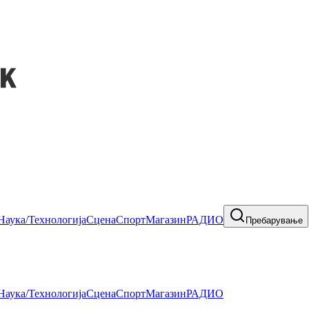
Наука/Технологија
Сцена
Спорт
Магазин
РАДИО
Пребарување
Наука/Технологија
Сцена
Спорт
Магазин
РАДИО