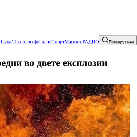
Наука/Технологија
Сцена
Спорт
Магазин
РАДИО
Пребарување
дни во двете експлозии