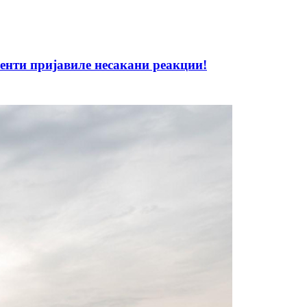
нти пријавиле несакани реакции!