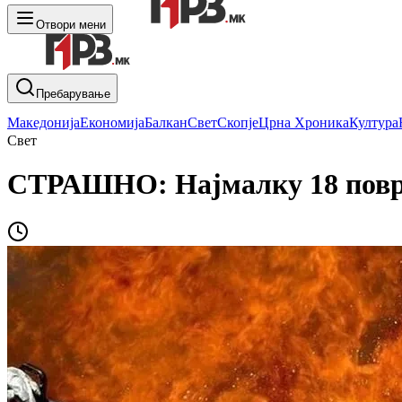
Отвори мени
Пребарување
Македонија
Економија
Балкан
Свет
Скопје
Црна Хроника
Култура
Свет
СТРАШНО: Најмалку 18 повре