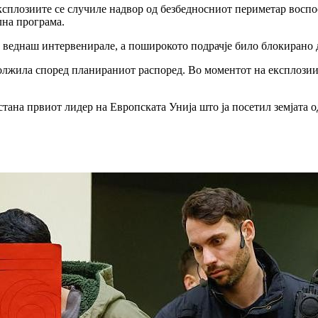
плозиите се случиле надвор од безбедносниот периметар воспост
лна програма.
 веднаш интервенирале, а поширокото подрачје било блокирано 
олжила според планираниот распоред. Во моментот на експлозиит
тана првиот лидер на Европската Унија што ја посетил земјата о