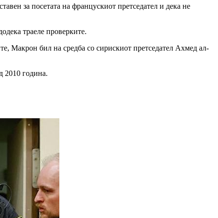
авен за посетата на францускиот претседател и дека не
додека траеле проверките.
е, Макрон бил на средба со сирискиот претседател Ахмед ал-
д 2010 година.