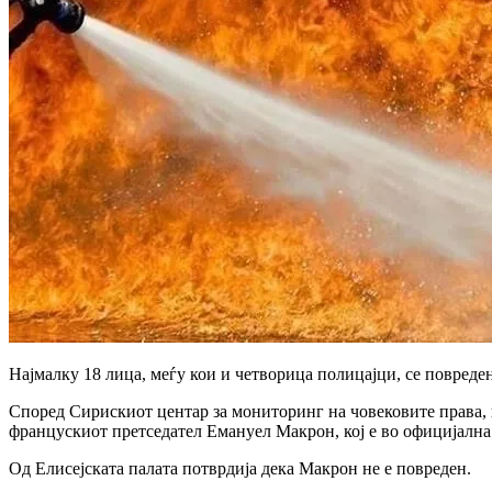
Најмалку 18 лица, меѓу кои и четворица полицајци, се повреде
Според Сирискиот центар за мониторинг на човековите права, пр
францускиот претседател Емануел Макрон, кој е во официјална 
Од Елисејската палата потврдија дека Макрон не е повреден.