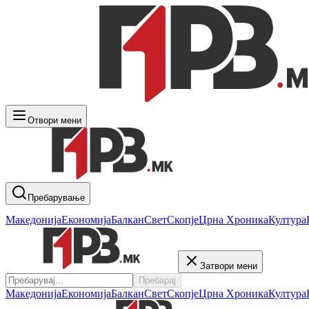
Отвори мени
Пребарување
Македонија
Економија
Балкан
Свет
Скопје
Црна Хроника
Култура
Затвори мени
Пребарај
Македонија
Економија
Балкан
Свет
Скопје
Црна Хроника
Култура