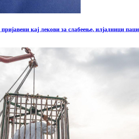
јавени кај лекови за слабеење, илјадници пацие