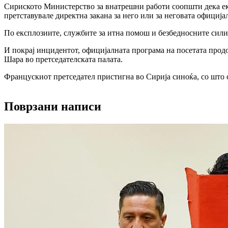
Сириското Министерство за внатрешни работи соопшти дека екс
претставувале директна закана за него или за неговата официја
По експлозиите, службите за итна помош и безбедносните сили
И покрај инцидентот, официјалната програма на посетата прод
Шара во претседателската палата.
Францускиот претседател пристигна во Сирија синоќа, со што с
Поврзани написи