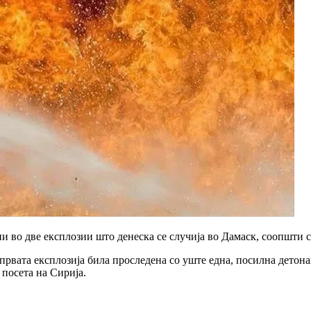
ни во две експлозии што денеска се случија во Дамаск, соопшти
вата експлозија била проследена со уште една, посилна детонаци
посета на Сирија.