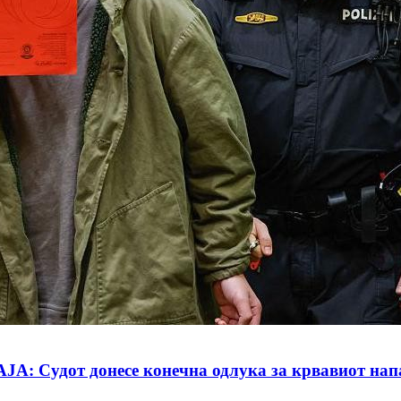
дот донесе конечна одлука за крвавиот нап