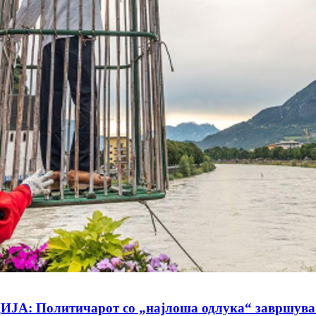
олитичарот со „најлоша одлука“ завршува во