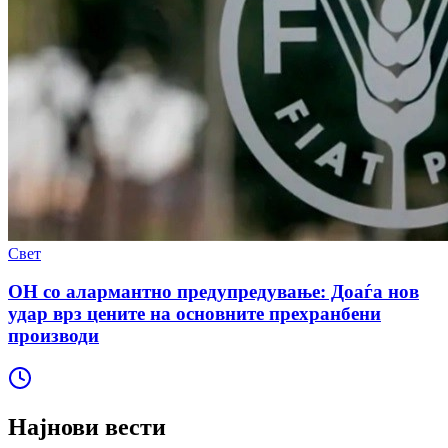
Свет
ОН со алармантно предупредување: Доаѓа нов
удар врз цените на основните прехранбени
производи
Најнови вести