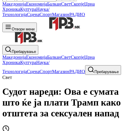
Македонија
Економија
Балкан
Свет
Скопје
Црна
Хроника
Култура
Наука/
Технологија
Сцена
Спорт
Магазин
РАДИО
Отвори мени
Пребарување
Македонија
Економија
Балкан
Свет
Скопје
Црна
Хроника
Култура
Наука/
Технологија
Сцена
Спорт
Магазин
РАДИО
Пребарување
Свет
Судот нареди: Ова е сумата
што ќе ја плати Трамп како
отштета за сексуален напад