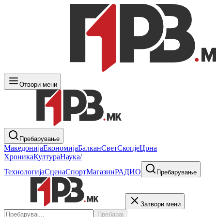
Отвори мени
Пребарување
Македонија
Економија
Балкан
Свет
Скопје
Црна
Хроника
Култура
Наука/
Технологија
Сцена
Спорт
Магазин
РАДИО
Пребарување
Затвори мени
Пребарај