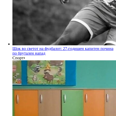
Шок во светот на фудбалот: 27-годишен капитен почина
по брутален напад
Спорт
•