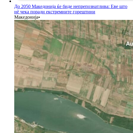
До 2050 Македонија ќе биде непрепознатлива: Еве што
нè чека поради екстремните горештини
Македонија
•