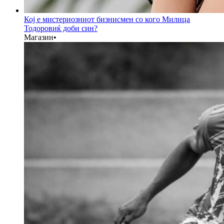
Кој е мистериозниот бизнисмен со кого Милица
Тодоровиќ доби син?
Магазин
•