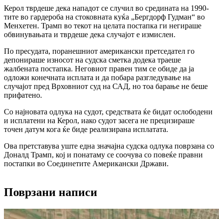
Керол тврдеше дека нападот се случил во средината на 1990-
тите во гардероба на стоковната куќа „Бергдорф Гудман“ во
Менхетен. Трамп во текот на целата постапка ги негираше
обвинувањата и тврдеше дека случајот е измислен.
По пресудата, поранешниот американски претседател го
депонираше износот на судска сметка додека траеше
жалбената постапка. Неговиот правен тим се обиде да ја
одложи конечната исплата и да побара разгледување на
случајот пред Врховниот суд на САД, но тоа барање не беше
прифатено.
Со најновата одлука на судот, средствата ќе бидат ослободени
и исплатени на Керол, иако судот засега не прецизираше
точен датум кога ќе биде реализирана исплатата.
Ова претставува уште една значајна судска одлука поврзана со
Доналд Трамп, кој и понатаму се соочува со повеќе правни
постапки во Соединетите Американски Држави.
Поврзани написи