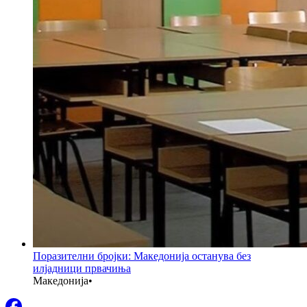
Поразителни бројки: Македонија останува без
илјадници првачиња
Македонија
•