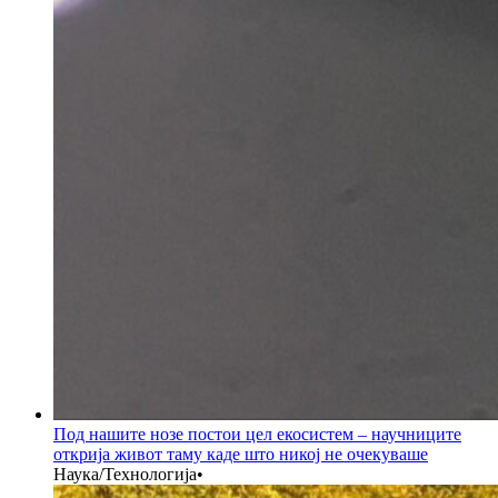
Под нашите нозе постои цел екосистем – научниците
открија живот таму каде што никој не очекуваше
Наука/Технологија
•