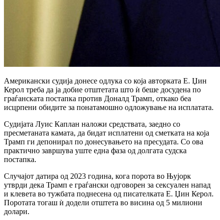
Американски судија донесе одлука со која авторката Е. Џин
Керол треба да ја добие отштетата што ѝ беше досудена по
граѓанската постапка против Доналд Трамп, откако беа
исцрпени обидите за понатамошно одложување на исплатата.
Судијата Луис Каплан наложи средствата, заедно со
пресметаната камата, да бидат исплатени од сметката на која
Трамп ги депонирал по донесувањето на пресудата. Со ова
практично завршува уште една фаза од долгата судска
постапка.
Случајот датира од 2023 година, кога порота во Њујорк
утврди дека Трамп е граѓански одговорен за сексуален напад
и клевета во тужбата поднесена од писателката Е. Џин Керол.
Поротата тогаш ѝ додели отштета во висина од 5 милиони
долари.