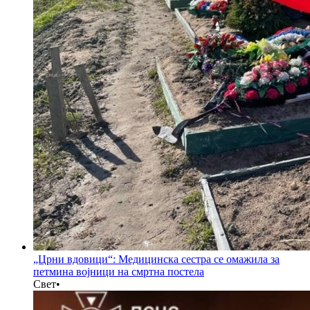
„Црни вдовици“: Медицинска сестра се омажила за
петмина војници на смртна постела
Свет
•