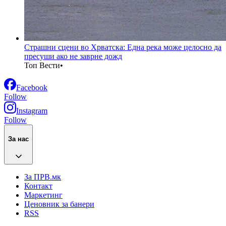
Страшни сцени во Хрватска: Една река може целосно да
пресуши ако не заврне дожд
Топ Вести
•
Facebook
Follow
Instagram
Follow
За нас
За ПРВ.мк
Контакт
Маркетинг
Ценовник за банери
RSS