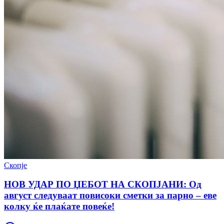
Скопје
НОВ УДАР ПО ЏЕБОТ НА СКОПЈАНИ: Од
август следуваат повисоки сметки за парно – еве
колку ќе плаќате повеќе!