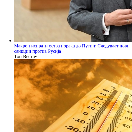
Макрон испрати остра порака до Путин: Следуваат нови
санкции против Русија
Топ Вести
•