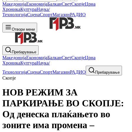
Македонија
Економија
Балкан
Свет
Скопје
Црна
Хроника
Култура
Наука/
Технологија
Сцена
Спорт
Магазин
РАДИО
Отвори мени
Пребарување
Македонија
Економија
Балкан
Свет
Скопје
Црна
Хроника
Култура
Наука/
Технологија
Сцена
Спорт
Магазин
РАДИО
Пребарување
Скопје
НОВ РЕЖИМ ЗА
ПАРКИРАЊЕ ВО СКОПЈЕ:
Од денеска плаќањето во
зоните има промена –