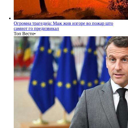
Огромна трагедија: Маж жив изгоре во пожар што
самиот го предизвикал
Топ Вести
•