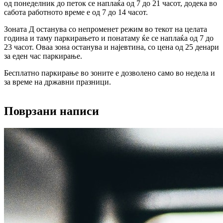
од понеделник до петок се наплаќа од 7 до 21 часот, додека во
сабота работното време е од 7 до 14 часот.
Зоната Д останува со непроменет режим во текот на целата
година и таму паркирањето и понатаму ќе се наплаќа од 7 до
23 часот. Оваа зона останува и најевтина, со цена од 25 денари
за еден час паркирање.
Бесплатно паркирање во зоните е дозволено само во недела и
за време на државни празници.
Поврзани написи