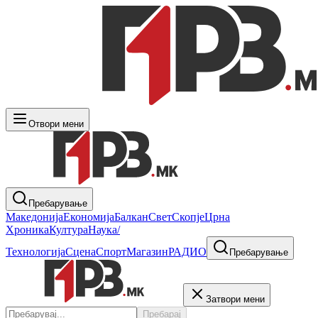
Отвори мени
Пребарување
Македонија
Економија
Балкан
Свет
Скопје
Црна
Хроника
Култура
Наука/
Технологија
Сцена
Спорт
Магазин
РАДИО
Пребарување
Затвори мени
Пребарај