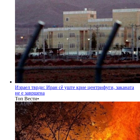
Израел тврди: Иран сè уште крие центрифуги, заканата
не е завршена
Топ Вести
•