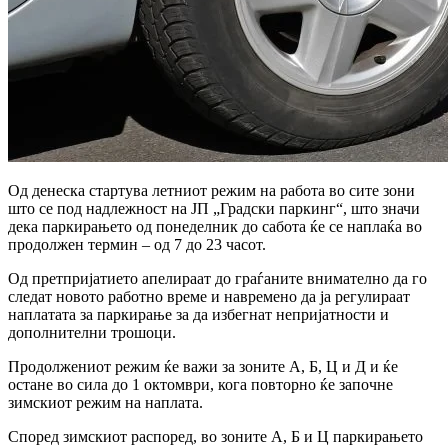
Од денеска стартува летниот режим на работа во сите зони
што се под надлежност на ЈП „Градски паркинг“, што значи
дека паркирањето од понеделник до сабота ќе се наплаќа во
продолжен термин – од 7 до 23 часот.
Од претпријатието апелираат до граѓаните внимателно да го
следат новото работно време и навремено да ја регулираат
наплатата за паркирање за да избегнат непријатности и
дополнителни трошоци.
Продолжениот режим ќе важи за зоните А, Б, Ц и Д и ќе
остане во сила до 1 октомври, кога повторно ќе започне
зимскиот режим на наплата.
Според зимскиот распоред, во зоните А, Б и Ц паркирањето