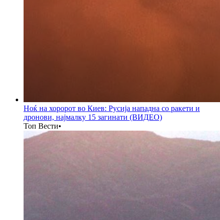
Ноќ на хоророт во Киев: Русија нападна со ракети и
дронови, најмалку 15 загинати (ВИДЕО)
Топ Вести
•