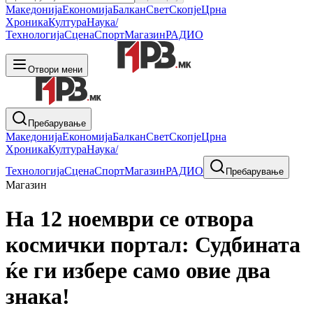
Македонија
Економија
Балкан
Свет
Скопје
Црна
Хроника
Култура
Наука/
Технологија
Сцена
Спорт
Магазин
РАДИО
Отвори мени
Пребарување
Македонија
Економија
Балкан
Свет
Скопје
Црна
Хроника
Култура
Наука/
Технологија
Сцена
Спорт
Магазин
РАДИО
Пребарување
Магазин
На 12 ноември се отвора
космички портал: Судбината
ќе ги избере само овие два
знака!