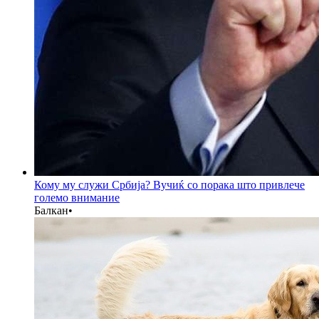
Кому му служи Србија? Вучиќ со порака што привлече
големо внимание
Балкан
•