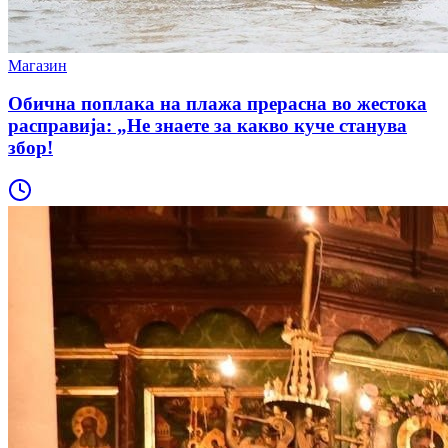
Магазин
Обична поплака на плажа прерасна во жестока
расправија: „Не знаете за какво куче станува
збор!