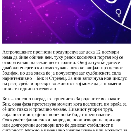
Астролошките прогнози предупредуваат дека 12 ноември
нема да биде обичен ден, туку редок космички портал кој се
отвора еднаш на секои десет години. Овој датум ќе донесе
длабоки енергетски поместувања што ќе влијаат врз целиот
Зодијак, но два знака ќе ја почувствуваат судбинската сила
најинтензивно – Бик и Стрелец. За нив започнува нов циклус
на раст, среќа и пресврт во животот кој може да ја промени
нивната иднина засекогаш.
Бик – конечно награда за трпението За родените во знакот
Бик, оваа фаза претставува момент кога вселената им враќа за
сè што тивко и трпеливо чекале. Нивниот упорен труд,
лојалност и истрајност конечно ќе бидат препознаени.
Очекувајте финансиски напредок, нови извори на приходи
или долгорочни договори што ќе донесат стабилност и
сигурност. Можно е изненадно унапредување или можност за