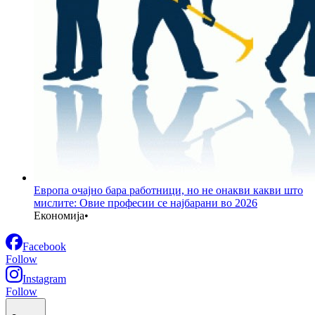
Европа очајно бара работници, но не онакви какви што
мислите: Овие професии се најбарани во 2026
Економија
•
Facebook
Follow
Instagram
Follow