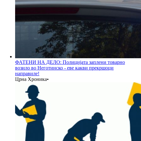
ФАТЕНИ НА ДЕЛО: Полицијата заплени товарно
возило во Неготинско - еве какви прекршоци
направиле!
Црна Хроника
•