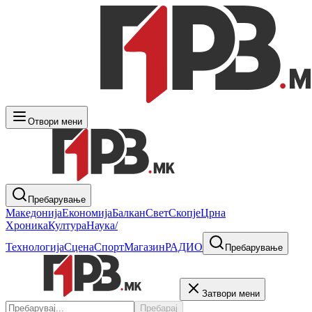
Отвори мени
Пребарување
Македонија
Економија
Балкан
Свет
Скопје
Црна
Хроника
Култура
Наука/
Технологија
Сцена
Спорт
Магазин
РАДИО
Пребарување
Затвори мени
Пребарај