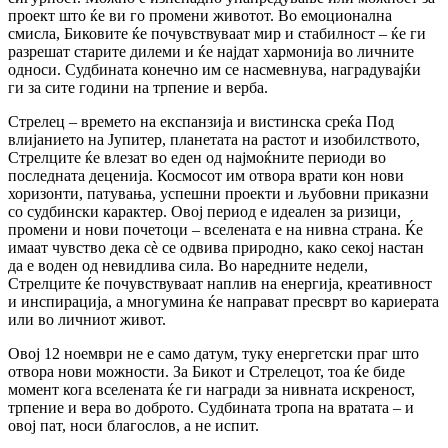
проект што ќе ви го промени животот. Во емоционална
смисла, Биковите ќе почувствуваат мир и стабилност – ќе ги
разрешат старите дилеми и ќе најдат хармонија во личните
односи. Судбината конечно им се насмевнува, наградувајќи
ги за сите години на трпение и верба.
Стрелец – времето на експанзија и вистинска среќа Под
влијанието на Јупитер, планетата на растот и изобилството,
Стрелците ќе влезат во еден од најмоќните периоди во
последната деценија. Космосот им отвора врати кон нови
хоризонти, патувања, успешни проекти и љубовни приказни
со судбински карактер. Овој период е идеален за ризици,
промени и нови почетоци – вселената е на нивна страна. Ќе
имаат чувство дека сè се одвива природно, како секој настан
да е воден од невидлива сила. Во наредните недели,
Стрелците ќе почувствуваат наплив на енергија, креативност
и инспирација, а многумина ќе направат пресврт во кариерата
или во личниот живот.
Овој 12 ноември не е само датум, туку енергетски праг што
отвора нови можности. За Бикот и Стрелецот, тоа ќе биде
момент кога вселената ќе ги награди за нивната искреност,
трпение и вера во доброто. Судбината тропа на вратата – и
овој пат, носи благослов, а не испит.