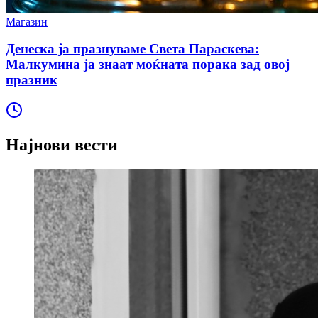
Магазин
Денеска ја празнуваме Света Параскева:
Малкумина ја знаат моќната порака зад овој
празник
Најнови вести