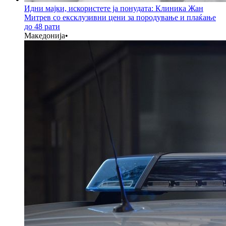
Идни мајки, искористете ја понудата: Клиника Жан
Митрев со ексклузивни цени за породување и плаќање
до 48 рати
Македонија
•