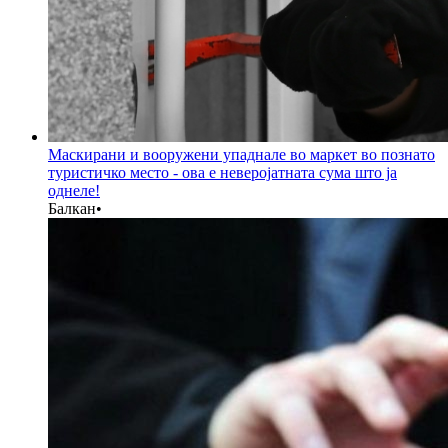
Маскирани и вооружени упаднале во маркет во познато
туристичко место - ова е неверојатната сума што ја
однеле!
Балкан
•