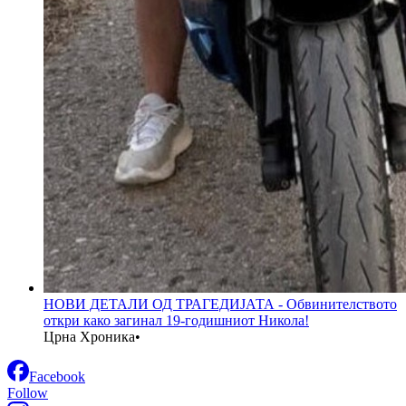
НОВИ ДЕТАЛИ ОД ТРАГЕДИЈАТА - Обвинителството
откри како загинал 19-годишниот Никола!
Црна Хроника
•
Facebook
Follow