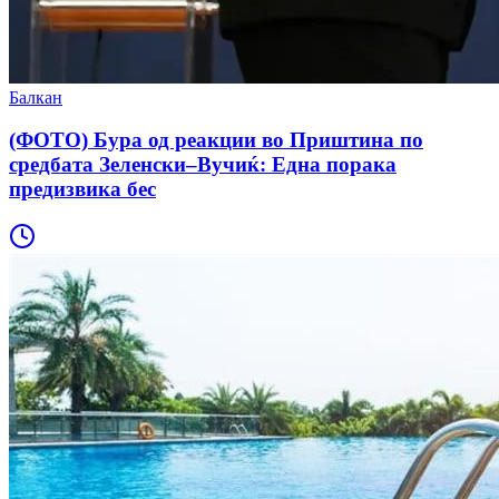
Балкан
(ФОТО) Бура од реакции во Приштина по
средбата Зеленски–Вучиќ: Една порака
предизвика бес