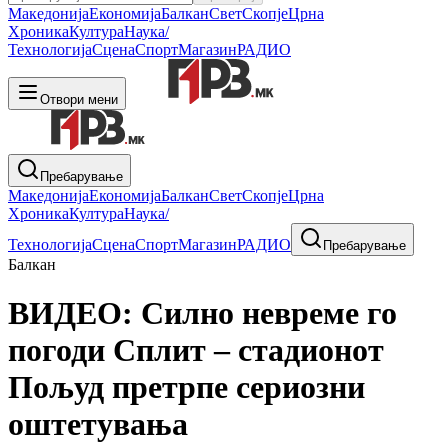
Македонија
Економија
Балкан
Свет
Скопје
Црна
Хроника
Култура
Наука/
Технологија
Сцена
Спорт
Магазин
РАДИО
Отвори мени
Пребарување
Македонија
Економија
Балкан
Свет
Скопје
Црна
Хроника
Култура
Наука/
Технологија
Сцена
Спорт
Магазин
РАДИО
Пребарување
Балкан
ВИДЕО: Силно невреме го
погоди Сплит – стадионот
Пољуд претрпе сериозни
оштетувања