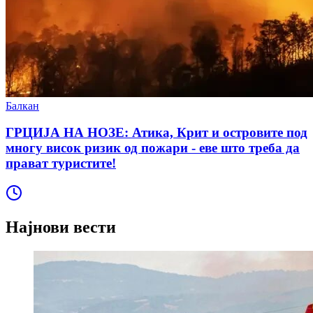
Балкан
ГРЦИЈА НА НОЗЕ: Атика, Крит и островите под
многу висок ризик од пожари - еве што треба да
прават туристите!
Најнови вести