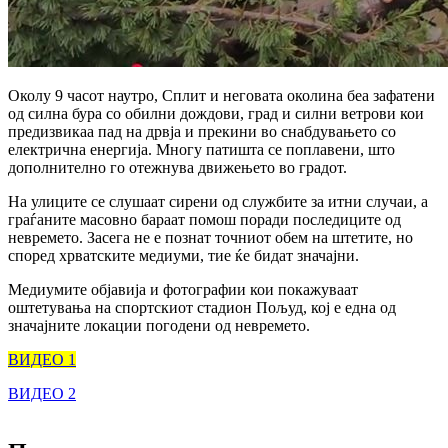
Околу 9 часот наутро, Сплит и неговата околина беа зафатени
од силна бура со обилни дождови, град и силни ветрови кои
предизвикаа пад на дрвја и прекини во снабдувањето со
електрична енергија. Многу патишта се поплавени, што
дополнително го отежнува движењето во градот.
На улиците се слушаат сирени од службите за итни случаи, а
граѓаните масовно бараат помош поради последиците од
невремето. Засега не е познат точниот обем на штетите, но
според хрватските медиуми, тие ќе бидат значајни.
Медиумите објавија и фотографии кои покажуваат
оштетувања на спортскиот стадион Пољуд, кој е една од
значајните локации погодени од невремето.
ВИДЕО 1
ВИДЕО 2