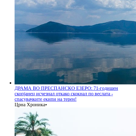
ДРАМА ВО ПРЕСПАНСКО ЕЗЕРО: 71-годишен
скопјанец исчезнал откако скокнал по веслата -
спасувачките екипи на терен!
Црна Хроника
•