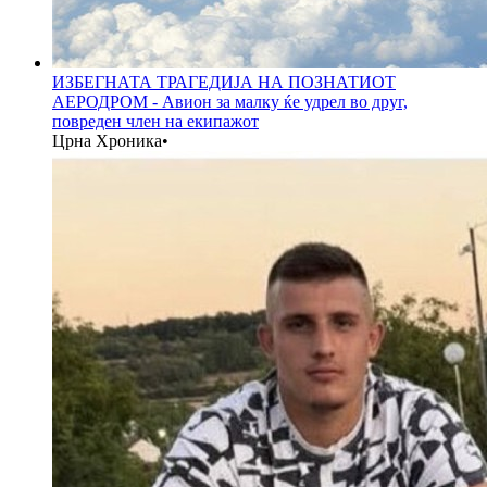
ИЗБЕГНАТА ТРАГЕДИЈА НА ПОЗНАТИОТ
АЕРОДРОМ - Авион за малку ќе удрел во друг,
повреден член на екипажот
Црна Хроника
•