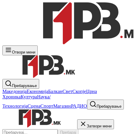
Отвори мени
Пребарување
Македонија
Економија
Балкан
Свет
Скопје
Црна
Хроника
Култура
Наука/
Технологија
Сцена
Спорт
Магазин
РАДИО
Пребарување
Затвори мени
Пребарај