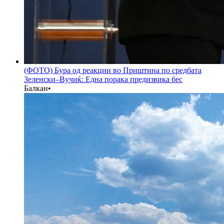
(ФОТО) Бура од реакции во Приштина по средбата
Зеленски–Вучиќ: Една порака предизвика бес
Балкан
•