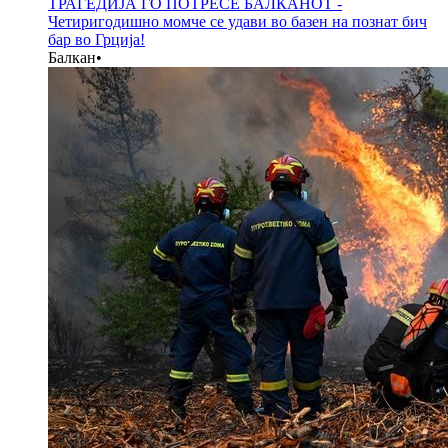
ТРАГЕДИЈА ГО ПОТРЕСЕ БАЛКАНОТ -
Четиригодишно момче се удави во базен на познат бич
бар во Грција!
Балкан
•