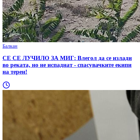
Балкан
СЕ СЕ ЛУЧИЛО ЗА МИГ: Влегол да се излади
во реката, но не испаднат - спасувачките екипи
на терен!