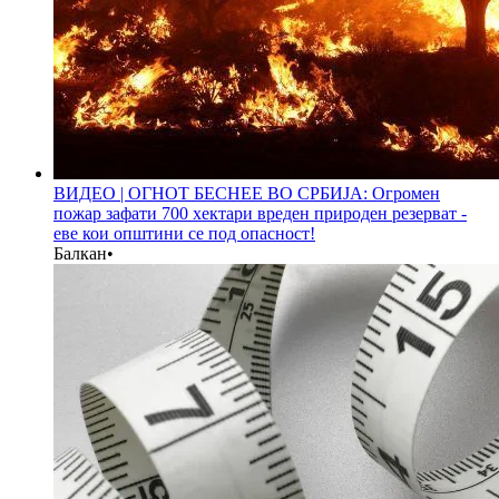
ВИДЕО | ОГНОТ БЕСНЕЕ ВО СРБИЈА: Огромен
пожар зафати 700 хектари вреден природен резерват -
еве кои општини се под опасност!
Балкан
•