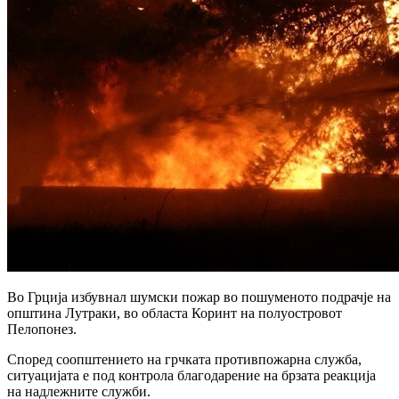
Во Грција избувнал шумски пожар во пошуменото подрачје на
општина Лутраки, во областа Коринт на полуостровот
Пелопонез.
Според соопштението на грчката противпожарна служба,
ситуацијата е под контрола благодарение на брзата реакција
на надлежните служби.