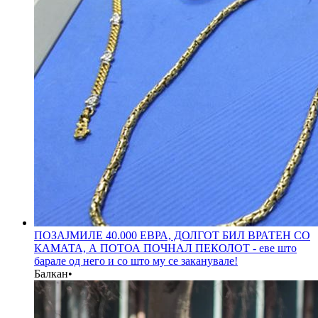
ПОЗАЈМИЛЕ 40.000 ЕВРА, ДОЛГОТ БИЛ ВРАТЕН СО
КАМАТА, А ПОТОА ПОЧНАЛ ПЕКОЛОТ - еве што
барале од него и со што му се заканувале!
Балкан
•