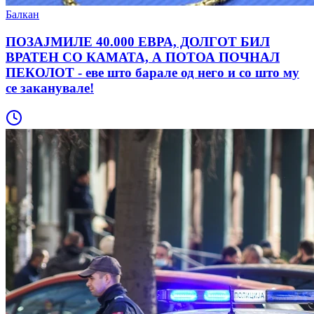
Балкан
ПОЗАЈМИЛЕ 40.000 ЕВРА, ДОЛГОТ БИЛ
ВРАТЕН СО КАМАТА, А ПОТОА ПОЧНАЛ
ПЕКОЛОТ - еве што барале од него и со што му
се заканувале!