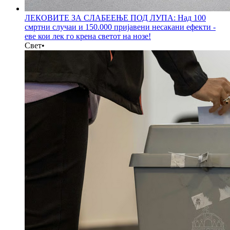
ЛЕКОВИТЕ ЗА СЛАБЕЕЊЕ ПОД ЛУПА: Над 100
смртни случаи и 150.000 пријавени несакани ефекти -
еве кои лек го крена светот на нозе!
Свет
•