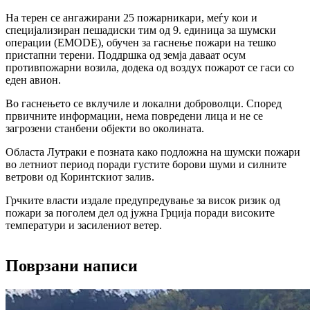
На терен се ангажирани 25 пожарникари, меѓу кои и
специјализиран пешадиски тим од 9. единица за шумски
операции (EMODE), обучен за гаснење пожари на тешко
пристапни терени. Поддршка од земја даваат осум
противпожарни возила, додека од воздух пожарот се гаси со
еден авион.
Во гаснењето се вклучиле и локални доброволци. Според
првичните информации, нема повредени лица и не се
загрозени станбени објекти во околината.
Областа Лутраки е позната како подложна на шумски пожари
во летниот период поради густите борови шуми и силните
ветрови од Коринтскиот залив.
Грчките власти издале предупредување за висок ризик од
пожари за поголем дел од јужна Грција поради високите
температури и засилениот ветер.
Поврзани написи