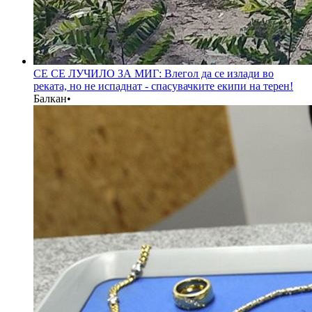
СЕ СЕ ЛУЧИЛО ЗА МИГ: Влегол да се излади во
реката, но не испаднат - спасувачките екипи на терен!
Балкан
•