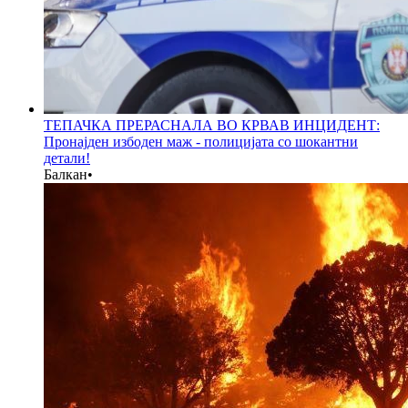
ТЕПАЧКА ПРЕРАСНАЛА ВО КРВАВ ИНЦИДЕНТ:
Пронајден избоден маж - полицијата со шокантни
детали!
Балкан
•