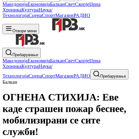
Македонија
Економија
Балкан
Свет
Скопје
Црна
Хроника
Култура
Наука/
Технологија
Сцена
Спорт
Магазин
РАДИО
Отвори мени
Пребарување
Македонија
Економија
Балкан
Свет
Скопје
Црна
Хроника
Култура
Наука/
Технологија
Сцена
Спорт
Магазин
РАДИО
Пребарување
Балкан
ОГНЕНА СТИХИЈА: Еве
каде страшен пожар беснее,
мобилизирани се сите
служби!