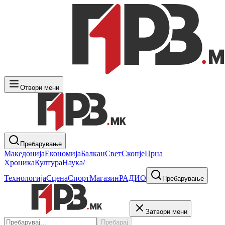
Отвори мени
Пребарување
Македонија
Економија
Балкан
Свет
Скопје
Црна
Хроника
Култура
Наука/
Технологија
Сцена
Спорт
Магазин
РАДИО
Пребарување
Затвори мени
Пребарај