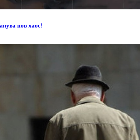
нува нов хаос!