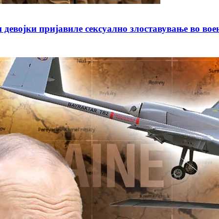
јки пријавиле сексуално злоставување во воено