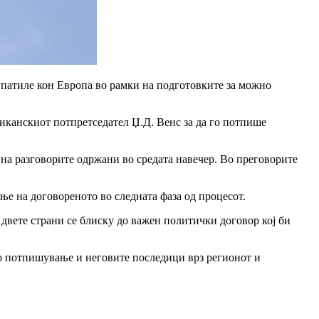
патиле кон Европа во рамки на подготовките за можно
иканскиот потпретседател Џ.Д. Венс за да го потпише
на разговорите одржани во средата навечер. Во преговорите
е на договореното во следната фаза од процесот.
двете страни се блиску до важен политички договор кој би
о потпишување и неговите последици врз регионот и