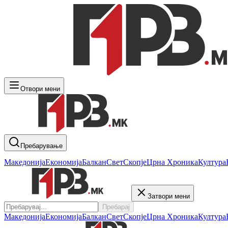
Отвори мени
Пребарување
Македонија
Економија
Балкан
Свет
Скопје
Црна Хроника
Култура
Затвори мени
Пребарај
Македонија
Економија
Балкан
Свет
Скопје
Црна Хроника
Култура