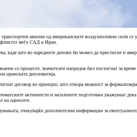
транспортни авиони од американските воздухопловни сили се у
нфликтот меѓу САД и Иран.
ева, каде што во наредните денови би можел да пристигне и амер
аени со процесот, значителен напредок бил постигнат за време 
 на иранската дипломатија.
тигнат договор во принцип, што отвора можност за формализирањ
ломатските активности и засилените подготовки укажуваат дека 
е на односите.
учувањата, очекувајќи дополнителни информации за евентуалнот