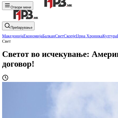
Отвори мени
Пребарување
Македонија
Економија
Балкан
Свет
Скопје
Црна Хроника
Култура
Свет
Светот во исчекување: Амери
договор!