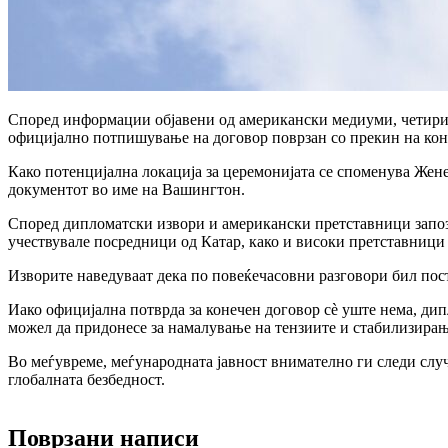
Според информации објавени од американски медиуми, четири 
официјално потпишување на договор поврзан со прекин на ко
Како потенцијална локација за церемонијата се споменува Жен
документот во име на Вашингтон.
Според дипломатски извори и американски претставници запозн
учествувале посредници од Катар, како и високи претставници
Изворите наведуваат дека по повеќечасовни разговори бил пос
Иако официјална потврда за конечен договор сè уште нема, дип
можел да придонесе за намалување на тензиите и стабилизирањ
Во меѓувреме, меѓународната јавност внимателно ги следи сл
глобалната безбедност.
Поврзани написи