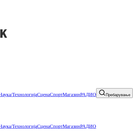
Наука/Технологија
Сцена
Спорт
Магазин
РАДИО
Пребарување
Наука/Технологија
Сцена
Спорт
Магазин
РАДИО