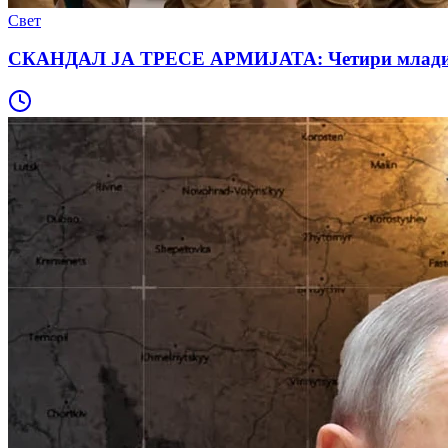
Свет
СКАНДАЛ ЈА ТРЕСЕ АРМИЈАТА: Четири млади дево