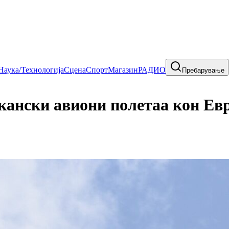
Наука/Технологија
Сцена
Спорт
Магазин
РАДИО
Пребарување
кански авиони полетаа кон Ев