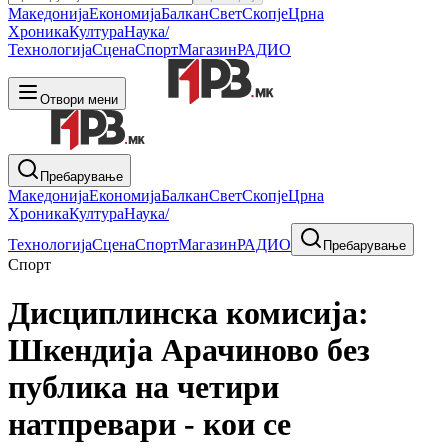
Македонија
Економија
Балкан
Свет
Скопје
Црна
Хроника
Култура
Наука/
Технологија
Сцена
Спорт
Магазин
РАДИО
Отвори мени
Пребарување
Македонија
Економија
Балкан
Свет
Скопје
Црна
Хроника
Култура
Наука/
Технологија
Сцена
Спорт
Магазин
РАДИО
Пребарување
Спорт
Дисциплинска комисија:
Шкендија Арачиново без
публика на четири
натпревари - кои се