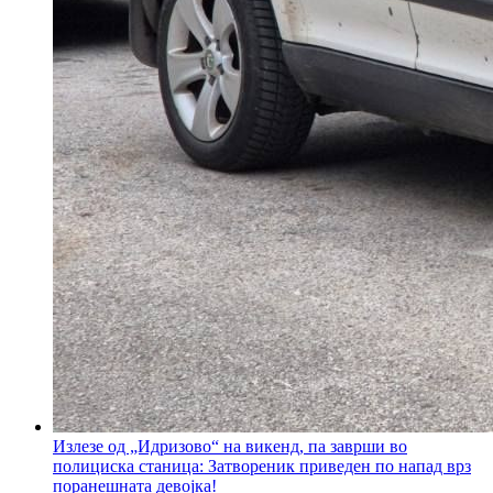
Излезе од „Идризово“ на викенд, па заврши во
полициска станица: Затвореник приведен по напад врз
поранешната девојка!