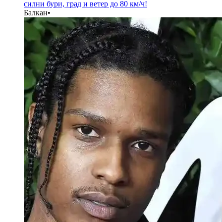
силни бури, град и ветер до 80 км/ч!
Балкан
•