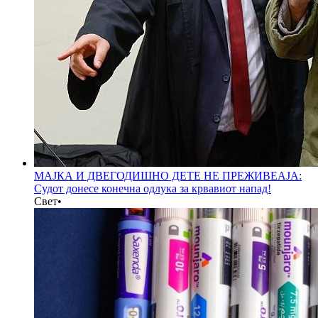
МАЈКА И ДВЕГОДИШНО ДЕТЕ НЕ ПРЕЖИВЕАЈА:
Судот донесе конечна одлука за крвавиот напад!
Свет
•