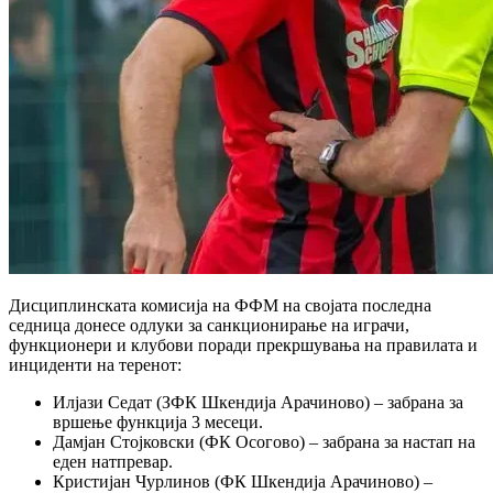
Дисциплинската комисија на ФФМ на својата последна
седница донесе одлуки за санкционирање на играчи,
функционери и клубови поради прекршувања на правилата и
инциденти на теренот:
Илјази Седат (ЗФК Шкендија Арачиново) – забрана за
вршење функција 3 месеци.
Дамјан Стојковски (ФК Осогово) – забрана за настап на
еден натпревар.
Кристијан Чурлинов (ФК Шкендија Арачиново) –