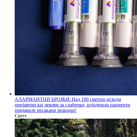
АЛАРМАНТНИ БРОЈКИ: Над 100 смртни исходи
пријавени кај лекови за слабеење, илјадници пациенти
пријавиле несакани реакции!
Свет
•