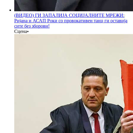
(ВИДЕО) ГИ ЗАПАЛИЈА СОЦИЈАЛНИТЕ МРЕЖИ:
Ријана и АСАП Роки со провокативен танц ги оставија
сите без зборови!
Сцена
•