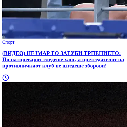
Спорт
(ВИДЕО) НЕЈМАР ГО ЗАГУБИ ТРПЕНИЕТО:
По натпреварот следеше хаос, а претседателот на
противничкиот клуб не штедеше зборови!