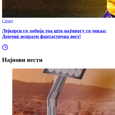
Спорт
Лејкерси го добија тоа што најмногу го чекаа:
Дончиќ испрати фантастична вест!
Најнови вести