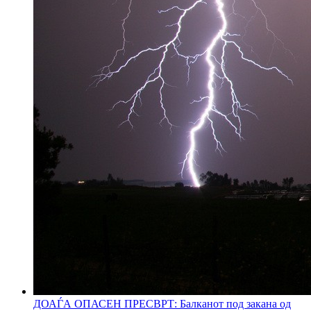
ДОАЃА ОПАСЕН ПРЕСВРТ: Балканот под закана од