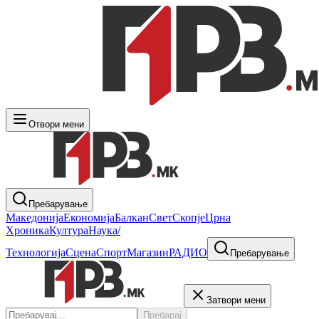
Отвори мени
Пребарување
Македонија
Економија
Балкан
Свет
Скопје
Црна
Хроника
Култура
Наука/
Технологија
Сцена
Спорт
Магазин
РАДИО
Пребарување
Затвори мени
Пребарај