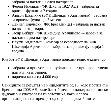
забрана за настап на еден натпревар.
Ферди Исмаили (ФК Шкупи 1927 АД) – забрана за
вршење функција 2 години.
Ајдари Шкелќим (ЗФК Шкендија Арачиново) – забрана
за вршење функција 3 месеци.
Даниел Карчески (ФК Брегалница) – забрана за настап
на два натпревари.
Јасир Беќири (ФК Шкендија Арачиново) – забрана за
настап на два натпревари.
Исуфи Авдираман, комесар за безбедност на ЗФК
Шкендија Арачиново – забрана за вршење функција 1
година.
Клубот ЗФК Шкендија Арачиново дополнително е казнет со:
забрана за присуство на публика на четири првенствени
или куп натпревари,
парична казна од 4.000 евра.
Санкциите се резултат на инцидентите од 13. коло против ФК
Брегалница 2008 АД, каде беа забележани напад на гостински
фудбалер и употреба на пиротехника, како и слаба
организација на натпреварот од страна на домаќините.