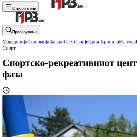
Отвори мени
Пребарување
Македонија
Економија
Балкан
Свет
Скопје
Црна Хроника
Култура
Спорт
Спортско-рекреативниот цент
фаза