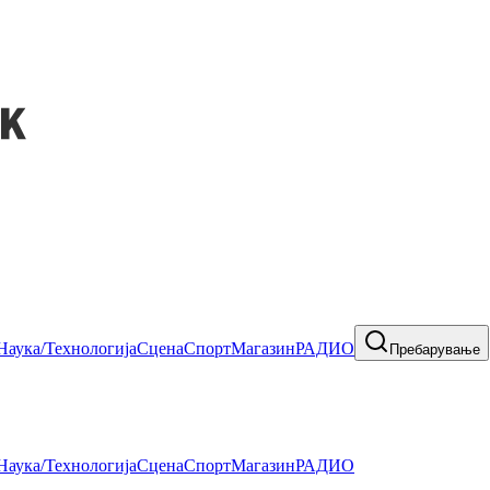
Наука/Технологија
Сцена
Спорт
Магазин
РАДИО
Пребарување
Наука/Технологија
Сцена
Спорт
Магазин
РАДИО