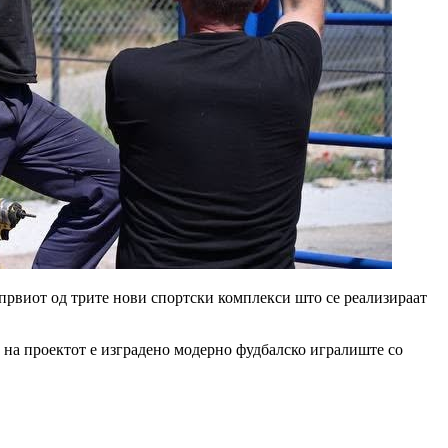
 првиот од трите нови спортски комплекси што се реализираат
и на проектот е изградено модерно фудбалско игралиште со