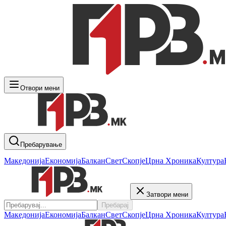
Отвори мени
Пребарување
Македонија
Економија
Балкан
Свет
Скопје
Црна Хроника
Култура
Затвори мени
Пребарај
Македонија
Економија
Балкан
Свет
Скопје
Црна Хроника
Култура