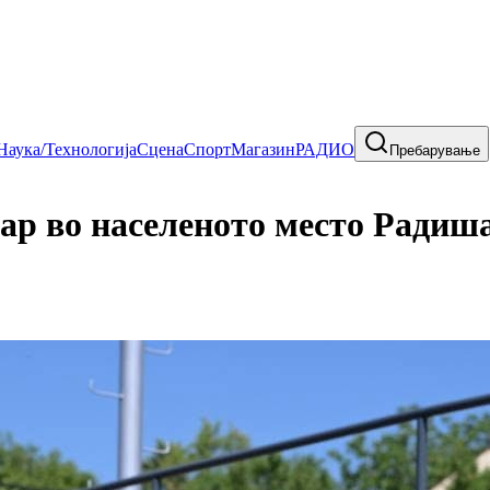
Наука/Технологија
Сцена
Спорт
Магазин
РАДИО
Пребарување
ар во населеното место Радиша