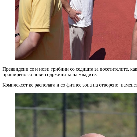
Предвидени се и нови трибини со седишта за посетителите, как
проширено со нови содржини за најмладите.
Комплексот ќе располага и со фитнес зона на отворено, наменет