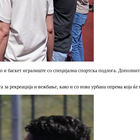
о и баскет игралиште со специјална спортска подлога. Дополнит
а за рекреација и вежбање, како и со нова урбана опрема која ќ