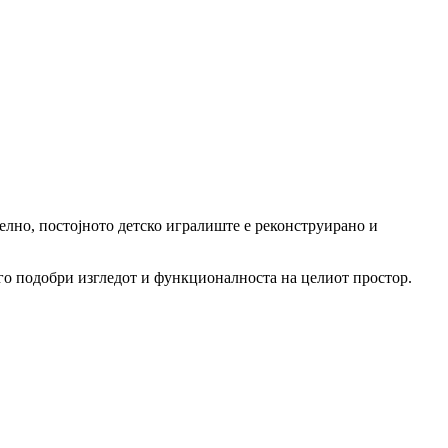
елно, постојното детско игралиште е реконструирано и
е го подобри изгледот и функционалноста на целиот простор.