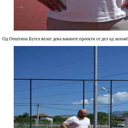
Од Општина Бутел велат дека ваквите проекти се дел од заложб