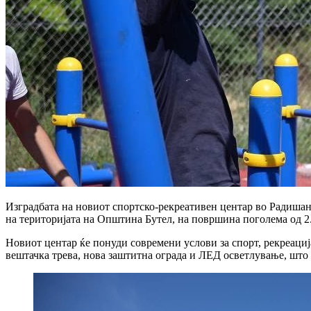
Изградбата на новиот спортско-рекреативен центар во Радишани
на територијата на Општина Бутел, на површина поголема од 2
Новиот центар ќе понуди современи услови за спорт, рекреациј
вештачка трева, нова заштитна ограда и ЛЕД осветлување, што