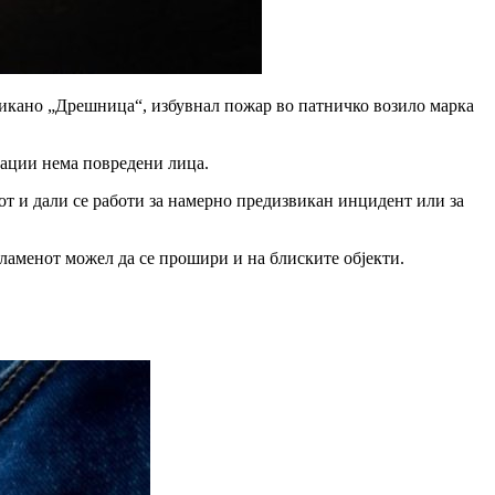
 викано „Дрешница“, избувнал пожар во патничко возило марка
мации нема повредени лица.
от и дали се работи за намерно предизвикан инцидент или за
пламенот можел да се прошири и на блиските објекти.