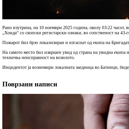
Рано изутрина, на 10 ноември 2025 година, околу 03:22 часот,
„Хонда“ со скопски регистарски ознаки, во сопственост на 43-
Пожарот бил брзо локализиран и изгаснат од екипа на Бригада
На самото место бил извршен увид од страна на увидна екипа н
техничка неисправност на возилото.
Инцидентот ја вознемири локалната заедница во Батинци, бидеј
Поврзани написи