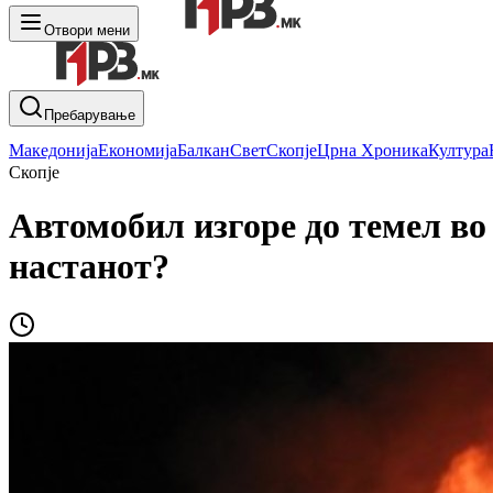
Отвори мени
Пребарување
Македонија
Економија
Балкан
Свет
Скопје
Црна Хроника
Култура
Скопје
Автомобил изгоре до темел во
настанот?