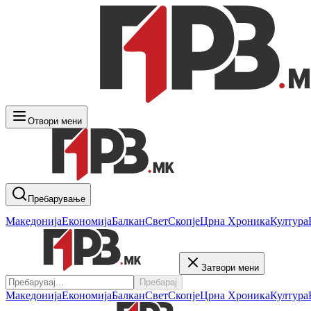
Отвори мени
Пребарување
Македонија
Економија
Балкан
Свет
Скопје
Црна Хроника
Култура
Затвори мени
Пребарај
Македонија
Економија
Балкан
Свет
Скопје
Црна Хроника
Култура