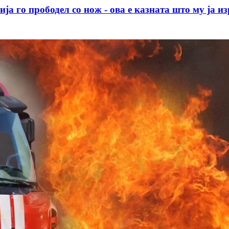
 прободел со нож - ова е казната што му ја изр