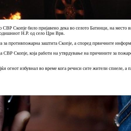
 во СВР Скопје било пријавено дека во селото Батинци, на место
годишниот Н.Р. од село Црн Врв.
та за противпожарна заштита Скопје, а според првичните инфор
а СВР Скопје, која работи на утврдување на причините за пожар
ќи огнот избувнал во време кога речиси сите жители спиеле, а 