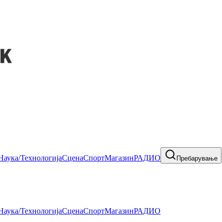
Наука/Технологија
Сцена
Спорт
Магазин
РАДИО
Пребарување
Наука/Технологија
Сцена
Спорт
Магазин
РАДИО