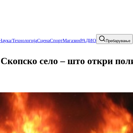
Наука/Технологија
Сцена
Спорт
Магазин
РАДИО
Пребарување
 Скопско село – што откри пол