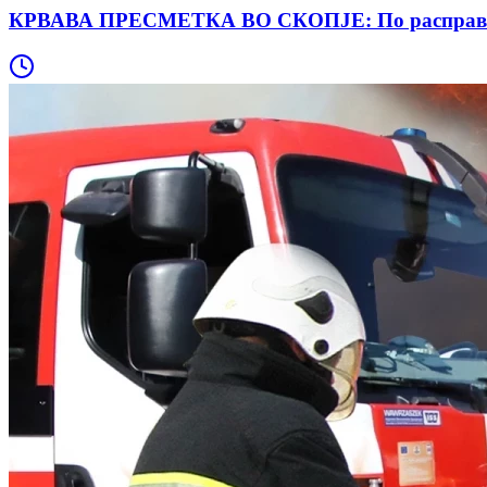
КРВАВА ПРЕСМЕТКА ВО СКОПЈЕ: По расправија го