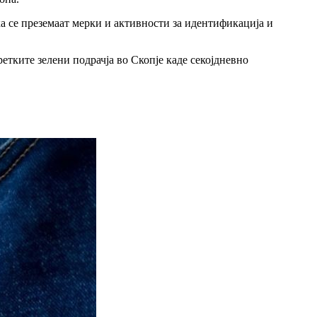
а се преземаат мерки и активности за идентификација и
етките зелени подрачја во Скопје каде секојдневно