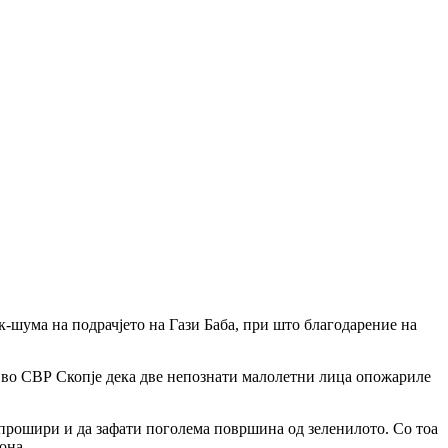
к-шума на подрачјето на Гази Баба, при што благодарение на
ил во СВР Скопје дека две непознати малолетни лица опожариле
е прошири и да зафати поголема површина од зеленилото. Со тоа
она.