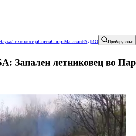
Наука/Технологија
Сцена
Спорт
Магазин
РАДИО
Пребарување
Запален летниковец во Парк-