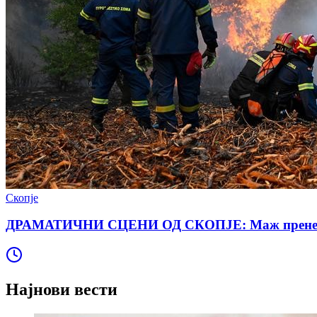
Скопје
ДРАМАТИЧНИ СЦЕНИ ОД СКОПЈЕ: Маж пренесен во
Најнови вести