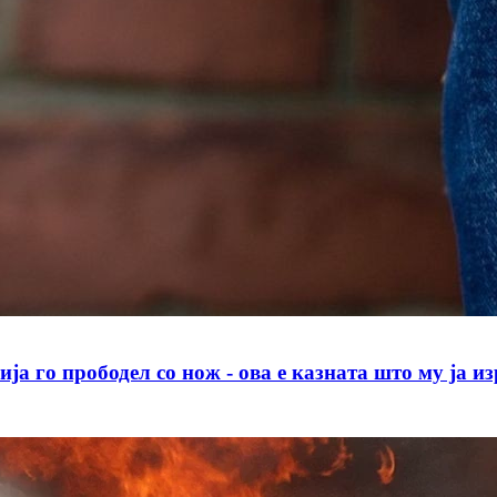
 прободел со нож - ова е казната што му ја изр