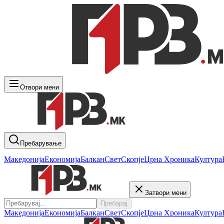
Отвори мени
Пребарување
Македонија
Економија
Балкан
Свет
Скопје
Црна Хроника
Култура
Затвори мени
Пребарај
Македонија
Економија
Балкан
Свет
Скопје
Црна Хроника
Култура