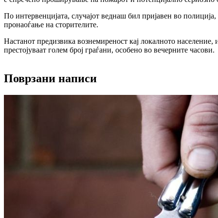
По интервенцијата, случајот веднаш бил пријавен во полиција,
пронаоѓање на сторителите.
Настанот предизвика вознемиреност кај локалното население, и
престојуваат голем број граѓани, особено во вечерните часови.
Поврзани написи