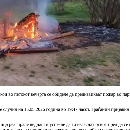
кои во петокот вечерта се обиделе да предизвикаат пожар во пар
е случил на 15.05.2026 година во 19:47 часот. Граѓанин пријав
ица реагирале веднаш и успеале да го изгаснат огнот пред да с
штетување на природната средина во оваа урбана рекреативна з