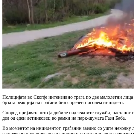
Полицијата во Скопје интензивно трага по две малолетни лица 
брзата реакција на граѓани бил спречен поголем инцидент.
Според пријавата што ја добиле надлежните служби, настанот с
дел од еден летниковец во рамки на парк-шумата Гази Баба.
Во моментот на инцидентот, граѓанин заедно со уште неколку л
е спречено проширување на пожарот и потенцијално сериозно о