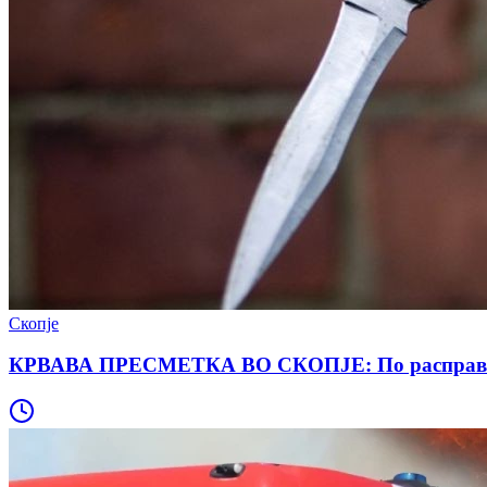
Скопје
КРВАВА ПРЕСМЕТКА ВО СКОПЈЕ: По расправија го