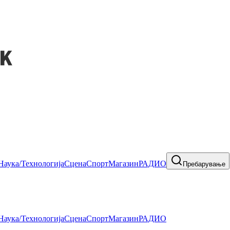
Наука/Технологија
Сцена
Спорт
Магазин
РАДИО
Пребарување
Наука/Технологија
Сцена
Спорт
Магазин
РАДИО