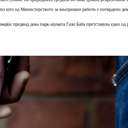
 по што од Министерството за внатрешни работи е потврдено дек
мајќи предвид дека парк-шумата Гази Баба претставува едно од р