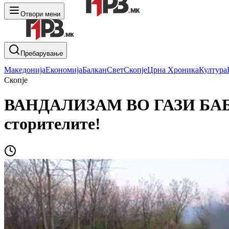
Отвори мени
Пребарување
Македонија
Економија
Балкан
Свет
Скопје
Црна Хроника
Култура
Скопје
ВАНДАЛИЗАМ ВО ГАЗИ БАБА: 
сторителите!