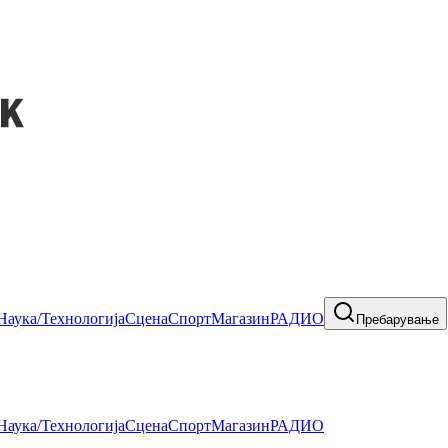
Наука/Технологија
Сцена
Спорт
Магазин
РАДИО
Пребарување
Наука/Технологија
Сцена
Спорт
Магазин
РАДИО