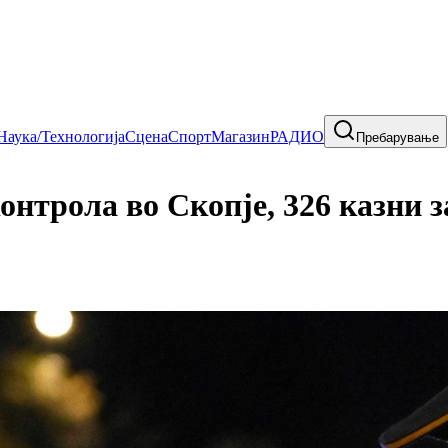
Наука/Технологија
Сцена
Спорт
Магазин
РАДИО
Пребарување
рола во Скопје, 326 казни за 