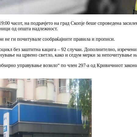
19:00 часот, на подрачјето на град Скопје беше спроведена засил
аници од општа надлежност.
ои не ги почитувале сообраќајните правила и прописи.
цикл без заштитна кацига – 92 случаи. Дополнително, изречени 
нување на црвено светло, како и седум мерки за непочитување на
зобѕирно управување возило“ по член 297-а од Кривичниот закон