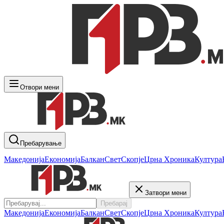
Отвори мени
Пребарување
Македонија
Економија
Балкан
Свет
Скопје
Црна Хроника
Култура
Затвори мени
Пребарај
Македонија
Економија
Балкан
Свет
Скопје
Црна Хроника
Култура