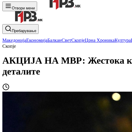
Отвори мени
Пребарување
Македонија
Економија
Балкан
Свет
Скопје
Црна Хроника
Култура
Скопје
АКЦИЈА НА МВР: Жестока конт
деталите