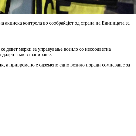
ена акциска контрола во сообраќајот од страна на Единицата за
се девет мерки за управување возило со несоодветна
 даден знак за запирање.
ик, а привремено е одземено едно возило поради сомневање за