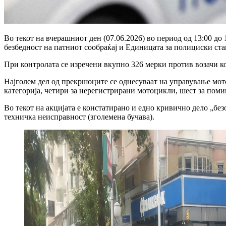
Во текот на вчерашниот ден (07.06.2026) во период од 13:00 до 
безбедност на патниот сообраќај и Единицата за полициски ст
При контролата се изречени вкупно 326 мерки против возачи к
Најголем дел од прекршоците се однесуваат на управување мото
категорија, четири за нерегистрирани мотоцикли, шест за поми
Во текот на акцијата е констатирано и едно кривично дело „бе
техничка неисправност (зголемена бучава).