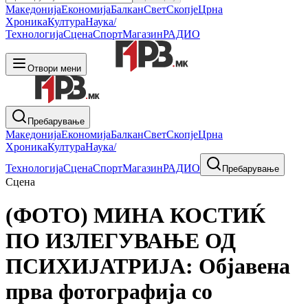
Македонија
Економија
Балкан
Свет
Скопје
Црна
Хроника
Култура
Наука/
Технологија
Сцена
Спорт
Магазин
РАДИО
Отвори мени
Пребарување
Македонија
Економија
Балкан
Свет
Скопје
Црна
Хроника
Култура
Наука/
Технологија
Сцена
Спорт
Магазин
РАДИО
Пребарување
Сцена
(ФОТО) МИНА КОСТИЌ
ПО ИЗЛЕГУВАЊЕ ОД
ПСИХИЈАТРИЈА: Објавена
прва фотографија со