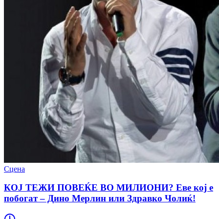
Сцена
КОЈ ТЕЖИ ПОВЕЌЕ ВО МИЛИОНИ? Еве кој е
побогат – Дино Мерлин или Здравко Чолиќ!