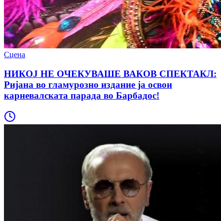
Сцена
НИКОЈ НЕ ОЧЕКУВАШЕ ВАКОВ СПЕКТАКЛ:
Ријана во гламурозно издание ја освои
карневалската парада во Барбадос!