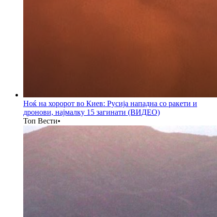
Ноќ на хоророт во Киев: Русија нападна со ракети и
дронови, најмалку 15 загинати (ВИДЕО)
Топ Вести
•