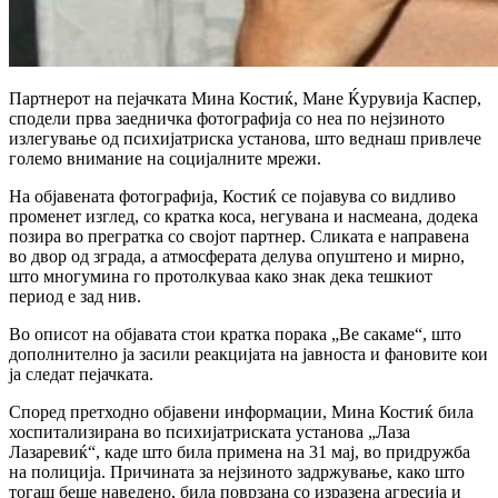
Партнерот на пејачката Мина Костиќ, Мане Ќурувија Каспер,
сподели прва заедничка фотографија со неа по нејзиното
излегување од психијатриска установа, што веднаш привлече
големо внимание на социјалните мрежи.
На објавената фотографија, Костиќ се појавува со видливо
променет изглед, со кратка коса, негувана и насмеана, додека
позира во прегратка со својот партнер. Сликата е направена
во двор од зграда, а атмосферата делува опуштено и мирно,
што многумина го протолкуваа како знак дека тешкиот
период е зад нив.
Во описот на објавата стои кратка порака „Ве сакаме“, што
дополнително ја засили реакцијата на јавноста и фановите кои
ја следат пејачката.
Според претходно објавени информации, Мина Костиќ била
хоспитализирана во психијатриската установа „Лаза
Лазаревиќ“, каде што била примена на 31 мај, во придружба
на полиција. Причината за нејзиното задржување, како што
тогаш беше наведено, била поврзана со изразена агресија и