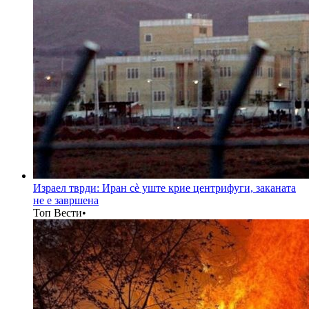
Израел тврди: Иран сè уште крие центрифуги, заканата
не е завршена
Топ Вести
•