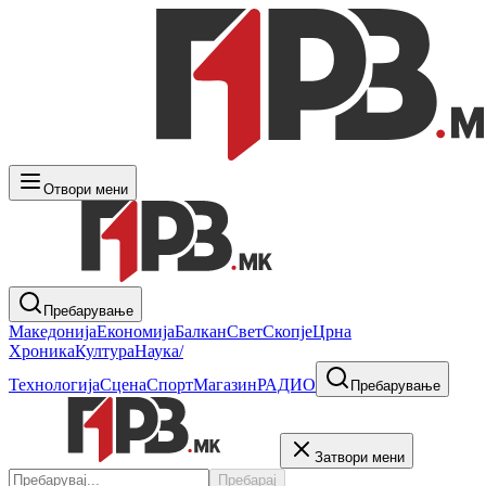
Отвори мени
Пребарување
Македонија
Економија
Балкан
Свет
Скопје
Црна
Хроника
Култура
Наука/
Технологија
Сцена
Спорт
Магазин
РАДИО
Пребарување
Затвори мени
Пребарај