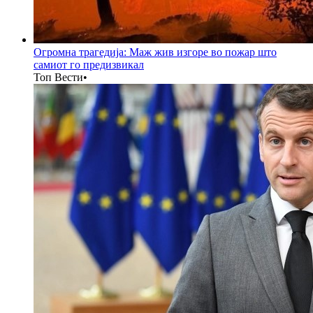
Огромна трагедија: Маж жив изгоре во пожар што
самиот го предизвикал
Топ Вести
•