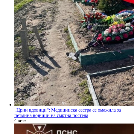
„Црни вдовици“: Медицинска сестра се омажила за
петмина војници на смртна постела
Свет
•