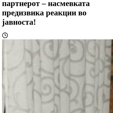
партнерот – насмевката
предизвика реакции во
јавноста!