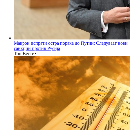
Макрон испрати остра порака до Путин: Следуваат нови
санкции против Русија
Топ Вести
•