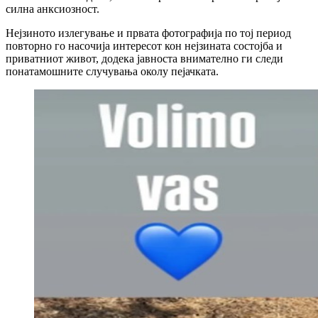
силна анксиозност.
Нејзиното излегување и првата фотографија по тој период
повторно го насочија интересот кон нејзината состојба и
приватниот живот, додека јавноста внимателно ги следи
понатамошните случувања околу пејачката.