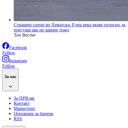
Страшни сцени во Хрватска: Една река може целосно да
пресуши ако не заврне дожд
Топ Вести
•
Facebook
Follow
Instagram
Follow
За нас
За ПРВ.мк
Контакт
Маркетинг
Ценовник за банери
RSS