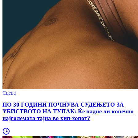
Сцена
ПО 30 ГОДИНИ ПОЧНУВА СУДЕЊЕТО ЗА
УБИСТВОТО НА ТУПАК: Ќе падне ли конечно
најголемата тајна во хип-хопот?