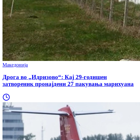
Македонија
Дрога во „Идризово“: Кај 29-годишен
затвореник пронајдени 27 пакувања марихуана