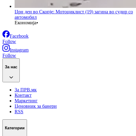
Црн ден во Скопје: Мотоциклист (19) загина во судир со
автомобил
Економија
•
Facebook
Follow
Instagram
Follow
За нас
За ПРВ.мк
Контакт
Маркетинг
Ценовник за банери
RSS
Категории