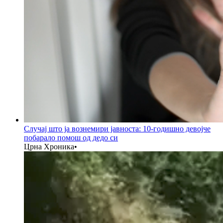
Случај што ја вознемири јавноста: 10-годишно девојче
побарало помош од дедо си
Црна Хроника
•