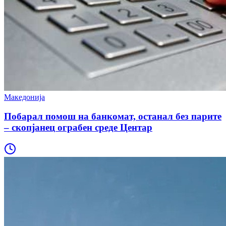
Македонија
Побарал помош на банкомат, останал без парите
– скопјанец ограбен среде Центар