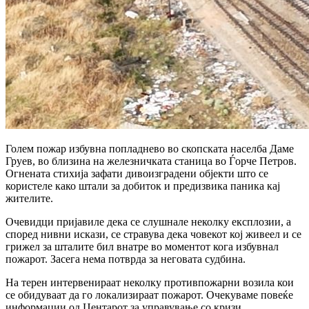
Голем пожар избувна попладнево во скопската населба Даме
Груев, во близина на железничката станица во Ѓорче Петров.
Огнената стихија зафати дивоизградени објекти што се
користеле како штали за добиток и предизвика паника кај
жителите.
Очевидци пријавиле дека се слушнале неколку експлозии, а
според нивни искази, се стравува дека човекот кој живеел и се
грижел за шталите бил внатре во моментот кога избувнал
пожарот. Засега нема потврда за неговата судбина.
На терен интервенираат неколку противпожарни возила кои
се обидуваат да го локализираат пожарот. Очекуваме повеќе
информации од Центарот за управување со кризи,