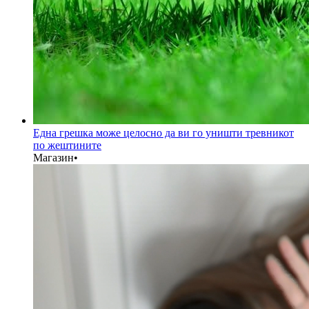
Една грешка може целосно да ви го уништи тревникот
по жештините
Магазин
•