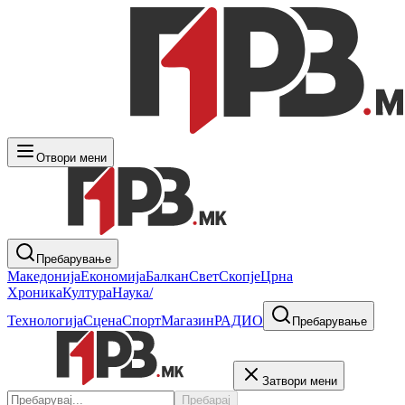
Отвори мени
Пребарување
Македонија
Економија
Балкан
Свет
Скопје
Црна
Хроника
Култура
Наука/
Технологија
Сцена
Спорт
Магазин
РАДИО
Пребарување
Затвори мени
Пребарај