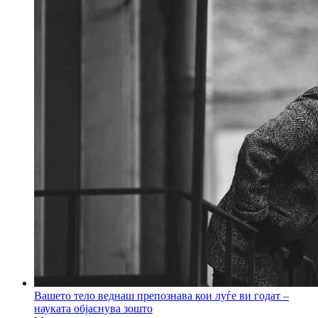
Вашето тело веднаш препознава кои луѓе ви годат –
науката објаснува зошто