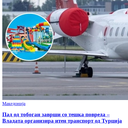
Македонија
Пад од тобоган заврши со тешка повреда –
Владата организира итен транспорт од Турција