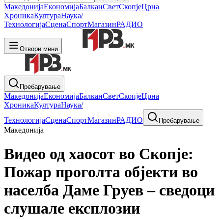
Македонија
Економија
Балкан
Свет
Скопје
Црна
Хроника
Култура
Наука/
Технологија
Сцена
Спорт
Магазин
РАДИО
Отвори мени
Пребарување
Македонија
Економија
Балкан
Свет
Скопје
Црна
Хроника
Култура
Наука/
Технологија
Сцена
Спорт
Магазин
РАДИО
Пребарување
Македонија
Видео од хаосот во Скопје:
Пожар проголта објекти во
населба Даме Груев – сведоци
слушале експлозии