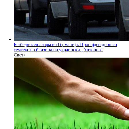
Безбедносен аларм во Германија: Пронајден дрон со
семтекс во близина на украински „Антонов“
Свет
•