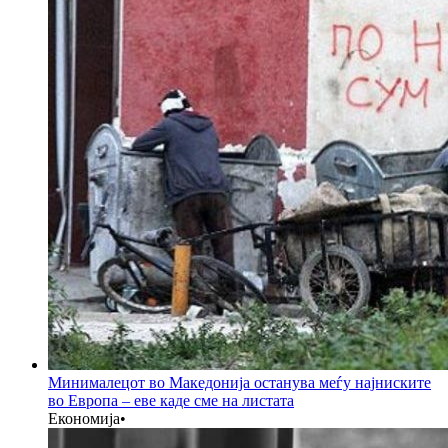
Минималецот во Македонија останува меѓу најниските
во Европа – еве каде сме на листата
Економија
•