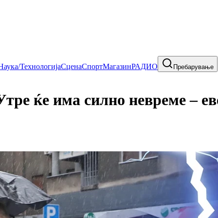
Наука/Технологија
Сцена
Спорт
Магазин
РАДИО
Пребарување
 ќе има силно невреме – еве 