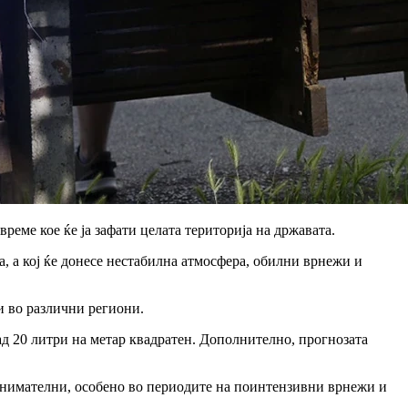
еме кое ќе ја зафати целата територија на државата.
а, а кој ќе донесе нестабилна атмосфера, обилни врнежи и
и во различни региони.
ад 20 литри на метар квадратен. Дополнително, прогнозата
т внимателни, особено во периодите на поинтензивни врнежи и