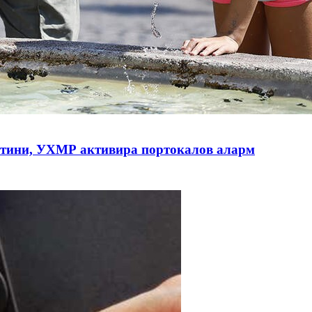
рештини, УХМР активира портокалов аларм