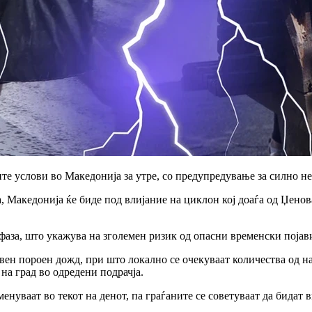
 услови во Македонија за утре, со предупредување за силно невр
а, Македонија ќе биде под влијание на циклон кој доаѓа од Џенов
фаза, што укажува на зголемен ризик од опасни временски појав
ивен пороен дожд, при што локално се очекуваат количества од н
на град во одредени подрачја.
енуваат во текот на денот, па граѓаните се советуваат да бида