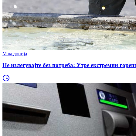
Македонија
Не излегувајте без потреба: Утре екстремни го