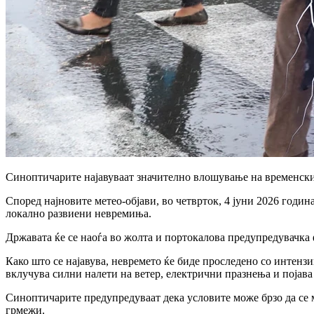
Синоптичарите најавуваат значително влошување на временските
Според најновите метео-објави, во четврток, 4 јуни 2026 годин
локално развиени невремиња.
Државата ќе се наоѓа во жолта и портокалова предупредувачка 
Како што се најавува, невремето ќе биде проследено со интенз
вклучува силни налети на ветер, електрични празнења и појава 
Синоптичарите предупредуваат дека условите може брзо да се м
грмежи.