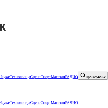
Наука/Технологија
Сцена
Спорт
Магазин
РАДИО
Пребарување
Наука/Технологија
Сцена
Спорт
Магазин
РАДИО