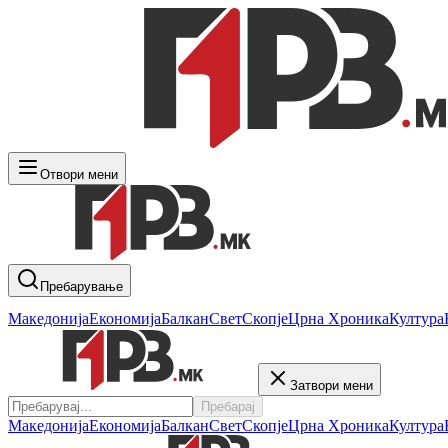
Отвори мени
Пребарување
Македонија
Економија
Балкан
Свет
Скопје
Црна Хроника
Култура
Затвори мени
Пребарај
Македонија
Економија
Балкан
Свет
Скопје
Црна Хроника
Култура