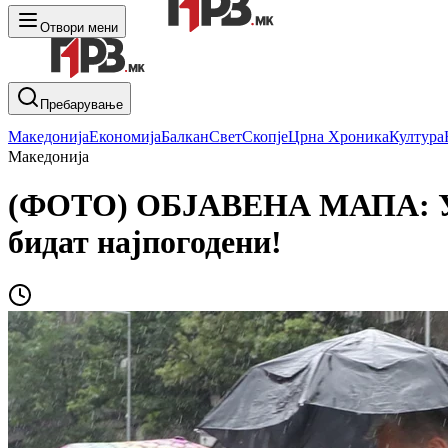
Отвори мени
Пребарување
Македонија
Економија
Балкан
Свет
Скопје
Црна Хроника
Култура
Македонија
(ФОТО) ОБЈАВЕНА МАПА: Утре
бидат најпогодени!