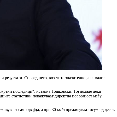
 резултати. Според него, возачите значително ја намалиле
 смртни последици“, истакна Тошковски. Тој додаде дека
одните статистики покажуваат директна поврзаност меѓу
ивуваат само двајца, а при 30 км/ч преживуваат осум од десет.