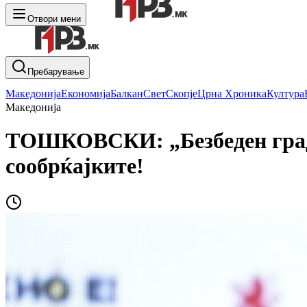
Отвори мени
Пребарување
Македонија
Економија
Балкан
Свет
Скопје
Црна Хроника
Култура
Македонија
ТОШКОВСКИ: „Безбеден град“ 
сообрќајките!