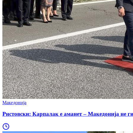
Македонија
Ристовски: Карпалак е аманет – Македонија не ги