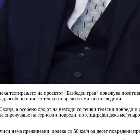
ка тестирањето на проектот „Безбеден град“ покажува позитивни
пад, особено оние со тешки повреди и смртни последици.
Скопје, а особено бројот на незгоди со тешки телесни повреди и
за спречување на сериозни повреди, потенцирајќи дека меѓунар
чиси нема преживеани, додека со 50 км/ч од десет повредени преж