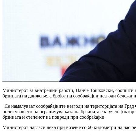
Министерот за внатрешни работи, Панче Тошковски, соопшти де
брзината на движење, а бројот на сообраќајни незгоди бележи 
„Се намалуваат сообраќајните незгоди на територијата на Град 
почитувањето на ограничувањата на брзината е клучен фактор 
брзината и степенот на повреди при сообраќајки.
Министерот нагласи дека при возење со 60 километри на час ре