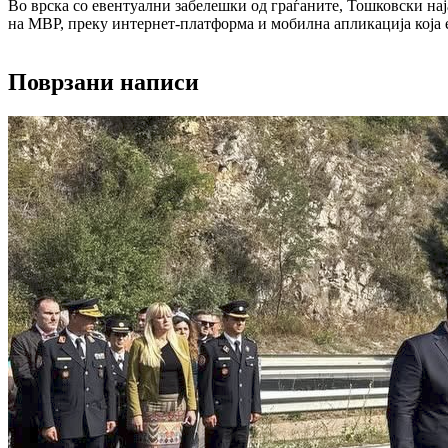
Во врска со евентуални забелешки од граѓаните, Тошковски на
на МВР, преку интернет-платформа и мобилна апликација која е
Поврзани написи