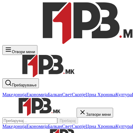
Отвори мени
Пребарување
Македонија
Економија
Балкан
Свет
Скопје
Црна Хроника
Култура
Затвори мени
Пребарај
Македонија
Економија
Балкан
Свет
Скопје
Црна Хроника
Култура