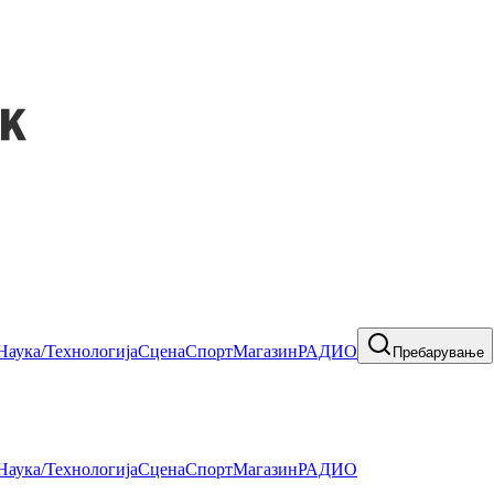
Наука/Технологија
Сцена
Спорт
Магазин
РАДИО
Пребарување
Наука/Технологија
Сцена
Спорт
Магазин
РАДИО