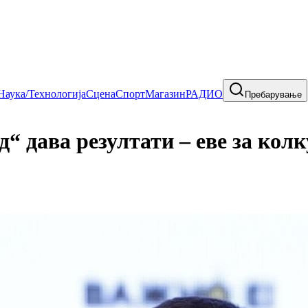
Наука/Технологија
Сцена
Спорт
Магазин
РАДИО
Пребарување
дава резултати – еве за колку