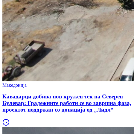
Македонија
Кавадарци добива нов кружен тек на Северен
Булевар: Градежните работи се во завршна фаза,
проектот поддржан со донација од „Лидл“