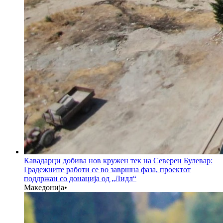
Кавадарци добива нов кружен тек на Северен Булевар:
Градежните работи се во завршна фаза, проектот
поддржан со донација од „Лидл“
Македонија
•