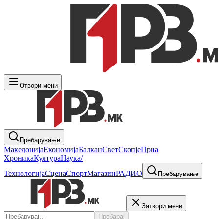
Отвори мени
Пребарување
Македонија
Економија
Балкан
Свет
Скопје
Црна
Хроника
Култура
Наука/
Технологија
Сцена
Спорт
Магазин
РАДИО
Пребарување
Затвори мени
Пребарај