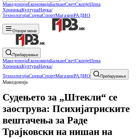
Македонија
Економија
Балкан
Свет
Скопје
Црна
Хроника
Култура
Наука/
Технологија
Сцена
Спорт
Магазин
РАДИО
Отвори мени
Пребарување
Македонија
Економија
Балкан
Свет
Скопје
Црна
Хроника
Култура
Наука/
Технологија
Сцена
Спорт
Магазин
РАДИО
Пребарување
Македонија
Судењето за „Штекли“ се
заострува: Психијатриските
вештачења за Раде
Трајковски на нишан на