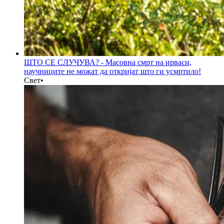
ШТО СЕ СЛУЧУВА? - Масовна смрт на ирваси,
научниците не можат да откријат што ги усмртило!
Свет
•