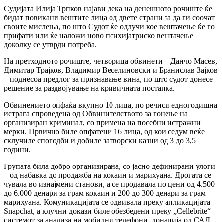
Судијата Илија Трпков најави дека на денешното рочиште ќе
бидат повикани вештите лица од двете страни за да ги соочат
своите мислења, по што Судот ќе одлучи кое вештачење ќе го
прифати или ќе наложи ново психијатриско вештачење
доколку се утврди потреба.
На претходното рочиште, четворица обвинети – Данчо Масев,
Димитар Трајков, Владимир Веселиновски и Бранислав Зајков
– поднесоа предлог за признавање вина, по што судот донесе
решение за раздвојување на кривичната постапка.
Обвинението опфаќа вкупно 10 лица, по речиси едногодишна
истрага спроведена од Обвинителството за гонење на
организиран криминал, со примена на посебни истражни
мерки. Првично биле опфатени 16 лица, од кои седум веќе
склучиле спогодби и добиле затворски казни од 3 до 3,5
години.
Групата била добро организирана, со јасно дефинирани улоги
– од набавка до продажба на кокаин и марихуана. Дрогата се
чувала во изнајмени станови, а се продавала по цени од 4.500
до 6.000 денари за грам кокаин и 200 до 300 денари за грам
марихуана. Комуникацијата се одвивала преку апликацијата
Snapchat, а клучни докази биле обезбедени преку „Cellebrite“
системот за анализа на мобилни телефони, донација од САД.