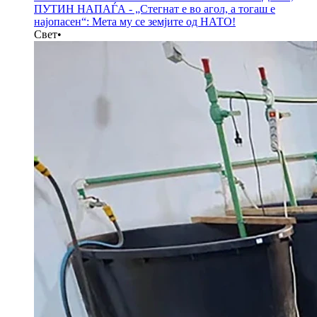
ПУТИН НАПАЃА - „Стегнат е во агол, а тогаш е
најопасен“: Мета му се земјите од НАТО!
Свет
•