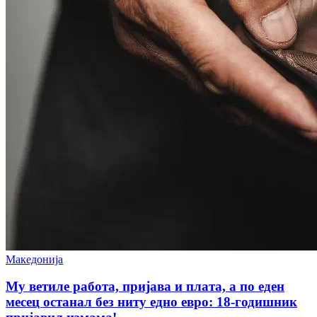
Македонија
Му ветиле работа, пријава и плата, а по еден
месец останал без ниту едно евро: 18-годишник