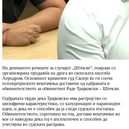
На денешното рочиште за случајот „Штекли“, поврзан со
организирана продажба на дрога во скопската населба
Аеродром, Основниот кривичен суд Скопје ќе ги соочи
психијатриските вештачења доставени од одбраната и
обвинителството за обвинетиот Раде Трајковски – Штекли.
Одбраната тврди дека Трајковски има растројство со
шизофрени карактеристики, со халуцинации и параноидни
идеи, и дека не е способен да ја следи судската постапка.
Обвинителството, спротивно на тоа, достави вештачење во
кое се наведува дека тој е апсихотичен и способен да
учествува во судската расправа.