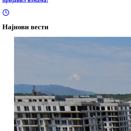
пријавил измама!
Најнови вести