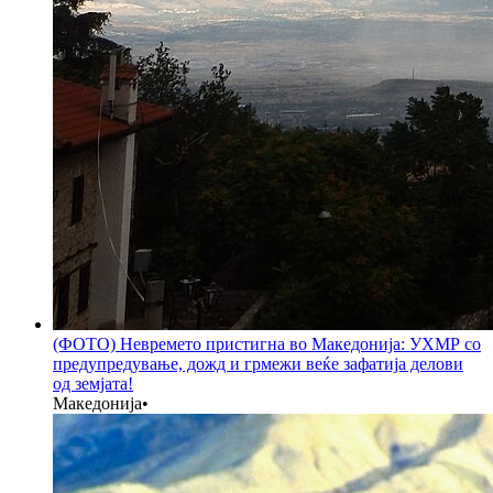
(ФОТО) Невремето пристигна во Македонија: УХМР со
предупредување, дожд и грмежи веќе зафатија делови
од земјата!
Македонија
•