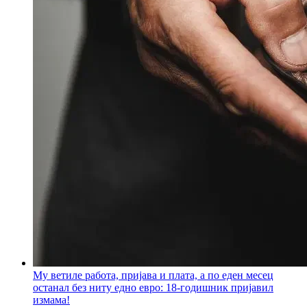
Му ветиле работа, пријава и плата, а по еден месец
останал без ниту едно евро: 18-годишник пријавил
измама!