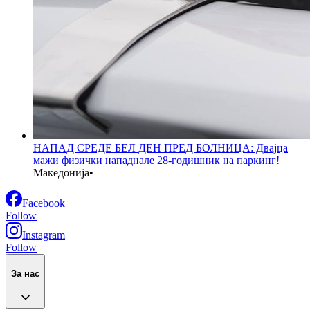
НАПАД СРЕДЕ БЕЛ ДЕН ПРЕД БОЛНИЦА: Двајца
мажи физички нападнале 28-годишник на паркинг!
Македонија
•
Facebook
Follow
Instagram
Follow
За нас