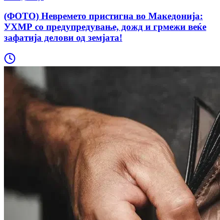
(ФОТО) Невремето пристигна во Македонија:
УХМР со предупредување, дожд и грмежи веќе
зафатија делови од земјата!