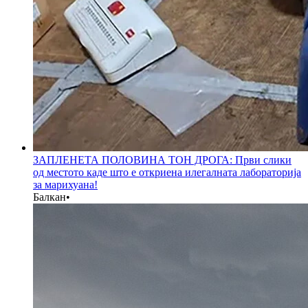
ЗАПЛЕНЕТА ПОЛОВИНА ТОН ДРОГА: Први слики
од местото каде што е откриена илегалната лабораторија
за марихуана!
Балкан
•