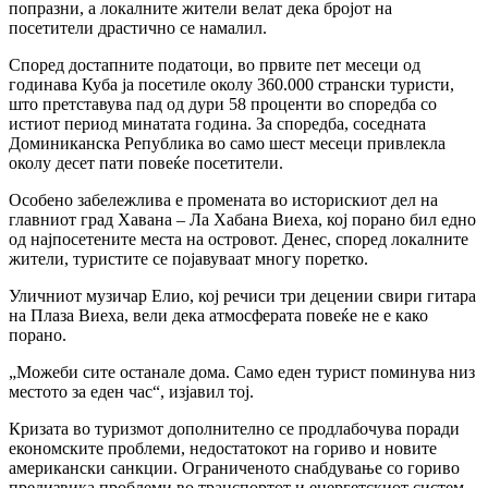
попразни, а локалните жители велат дека бројот на
посетители драстично се намалил.
Според достапните податоци, во првите пет месеци од
годинава Куба ја посетиле околу 360.000 странски туристи,
што претставува пад од дури 58 проценти во споредба со
истиот период минатата година. За споредба, соседната
Доминиканска Република во само шест месеци привлекла
околу десет пати повеќе посетители.
Особено забележлива е промената во историскиот дел на
главниот град Хавана – Ла Хабана Виеха, кој порано бил едно
од најпосетените места на островот. Денес, според локалните
жители, туристите се појавуваат многу поретко.
Уличниот музичар Елио, кој речиси три децении свири гитара
на Плаза Виеха, вели дека атмосферата повеќе не е како
порано.
„Можеби сите останале дома. Само еден турист поминува низ
местото за еден час“, изјавил тој.
Кризата во туризмот дополнително се продлабочува поради
економските проблеми, недостатокот на гориво и новите
американски санкции. Ограниченото снабдување со гориво
предизвика проблеми во транспортот и енергетскиот систем,