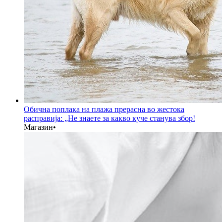
Обична поплака на плажа прерасна во жестока
расправија: „Не знаете за какво куче станува збор!
Магазин
•