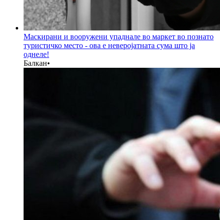
Маскирани и вооружени упаднале во маркет во познато
туристичко место - ова е неверојатната сума што ја
однеле!
Балкан
•