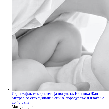
Идни мајки, искористете ја понудата: Клиника Жан
Митрев со ексклузивни цени за породување и плаќање
до 48 рати
Македонија
•