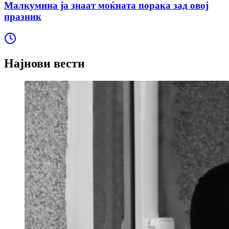
Малкумина ја знаат моќната порака зад овој
празник
Најнови вести