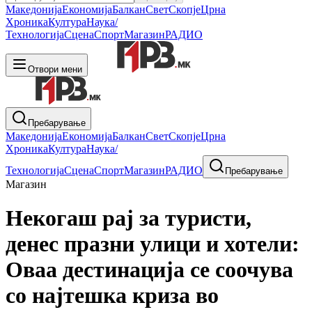
Македонија
Економија
Балкан
Свет
Скопје
Црна
Хроника
Култура
Наука/
Технологија
Сцена
Спорт
Магазин
РАДИО
Отвори мени
Пребарување
Македонија
Економија
Балкан
Свет
Скопје
Црна
Хроника
Култура
Наука/
Технологија
Сцена
Спорт
Магазин
РАДИО
Пребарување
Магазин
Некогаш рај за туристи,
денес празни улици и хотели:
Оваа дестинација се соочува
со најтешка криза во