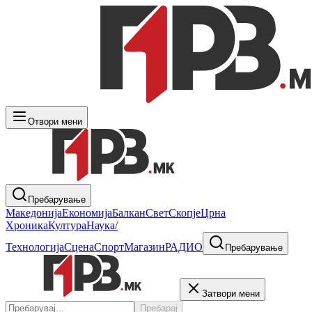
Отвори мени
Пребарување
Македонија
Економија
Балкан
Свет
Скопје
Црна
Хроника
Култура
Наука/
Технологија
Сцена
Спорт
Магазин
РАДИО
Пребарување
Затвори мени
Пребарај