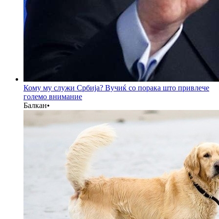
Кому му служи Србија? Вучиќ со порака што привлече
големо внимание
Балкан
•