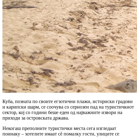
Куба, позната по своите егзотични плажи, историски градови
и карипски шарм, се соочува со сериозен пад на туристичкиот
сектор, кој со години беше еден од најважните извори на
приходи за островската држава.
Некогаш преполните туристички места сега изгледаат
поинаку – хотелите имаат сè помалку гости, улиците се