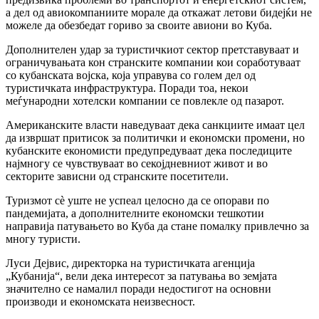
а дел од авиокомпаниите морале да откажат летови бидејќи не
можеле да обезбедат гориво за своите авиони во Куба.
Дополнителен удар за туристичкиот сектор претставуваат и
ограничувањата кон странските компании кои соработуваат
со кубанската војска, која управува со голем дел од
туристичката инфраструктура. Поради тоа, некои
меѓународни хотелски компании се повлекле од пазарот.
Американските власти наведуваат дека санкциите имаат цел
да извршат притисок за политички и економски промени, но
кубанските економисти предупредуваат дека последиците
најмногу се чувствуваат во секојдневниот живот и во
секторите зависни од странските посетители.
Туризмот сè уште не успеал целосно да се опорави по
пандемијата, а дополнителните економски тешкотии
направија патувањето во Куба да стане помалку привлечно за
многу туристи.
Луси Дејвис, директорка на туристичката агенција
„Кубанија“, вели дека интересот за патувања во земјата
значително се намалил поради недостигот на основни
производи и економската неизвесност.