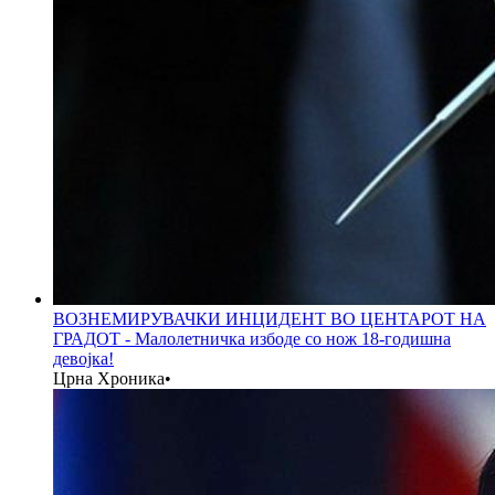
ВОЗНЕМИРУВАЧКИ ИНЦИДЕНТ ВО ЦЕНТАРОТ НА
ГРАДОТ - Малолетничка избоде со нож 18-годишна
девојка!
Црна Хроника
•