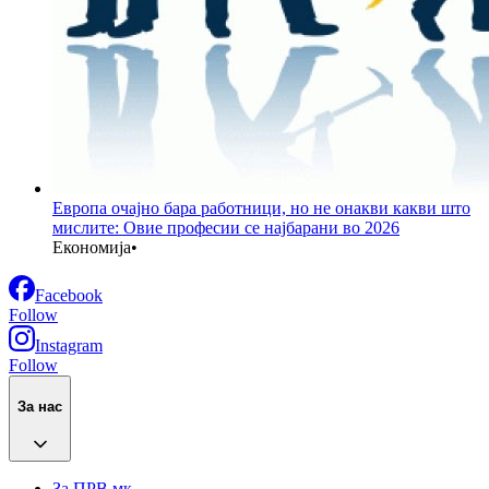
Европа очајно бара работници, но не онакви какви што
мислите: Овие професии се најбарани во 2026
Економија
•
Facebook
Follow
Instagram
Follow
За нас
За ПРВ.мк