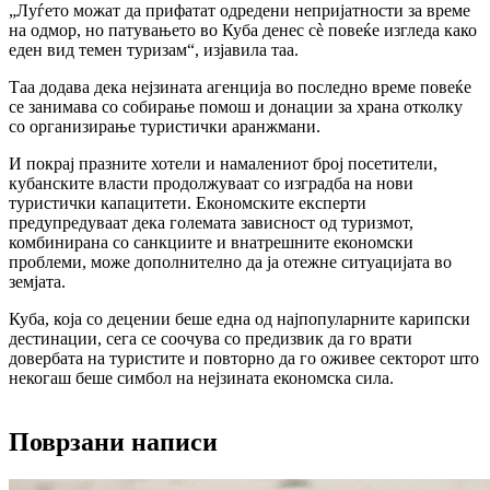
„Луѓето можат да прифатат одредени непријатности за време
на одмор, но патувањето во Куба денес сè повеќе изгледа како
еден вид темен туризам“, изјавила таа.
Таа додава дека нејзината агенција во последно време повеќе
се занимава со собирање помош и донации за храна отколку
со организирање туристички аранжмани.
И покрај празните хотели и намалениот број посетители,
кубанските власти продолжуваат со изградба на нови
туристички капацитети. Економските експерти
предупредуваат дека големата зависност од туризмот,
комбинирана со санкциите и внатрешните економски
проблеми, може дополнително да ја отежне ситуацијата во
земјата.
Куба, која со децении беше една од најпопуларните карипски
дестинации, сега се соочува со предизвик да го врати
довербата на туристите и повторно да го оживее секторот што
некогаш беше симбол на нејзината економска сила.
Поврзани написи