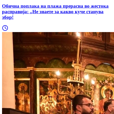
Обична поплака на плажа прерасна во жестока
расправија: „Не знаете за какво куче станува
збор!