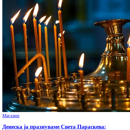
Магазин
Денеска ја празнуваме Света Параскева: