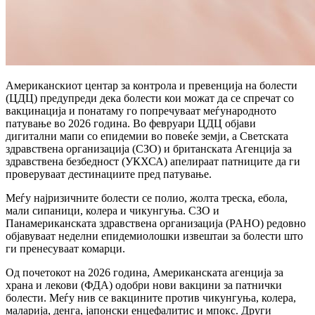
Американскиот центар за контрола и превенција на болести 
(ЦДЦ) предупреди дека болести кои можат да се спречат со 
вакцинација и понатаму го попречуваат меѓународното 
патување во 2026 година. Во февруари ЦДЦ објави 
дигитални мапи со епидемии во повеќе земји, а Светската 
здравствена организација (СЗО) и британската Агенција за 
здравствена безбедност (УКХСА) апелираат патниците да ги 
проверуваат дестинациите пред патување.
Меѓу најризичните болести се 
полио
, 
жолта треска
, 
ебола
, 
мали сипаници
, 
колера
 и 
чикунгуња
. СЗО и 
Панамериканската здравствена организација (PAHO) редовно 
објавуваат неделни епидемиолошки извештаи за болести што 
ги пренесуваат комарци.
Од почетокот на 2026 година, Американската агенција за 
храна и лекови (ФДА) одобри нови вакцини за патнички 
болести. Меѓу нив се вакцините против 
чикунгуња
, 
колера
, 
маларија
, 
денга
, 
јапонски енцефалитис
 и 
мпокс
. Други 