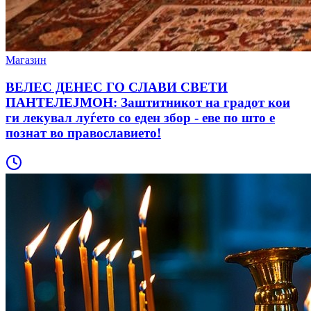
Магазин
ВЕЛЕС ДЕНЕС ГО СЛАВИ СВЕТИ
ПАНТЕЛЕЈМОН: Заштитникот на градот кои
ги лекувал луѓето со еден збор - еве по што е
познат во православието!