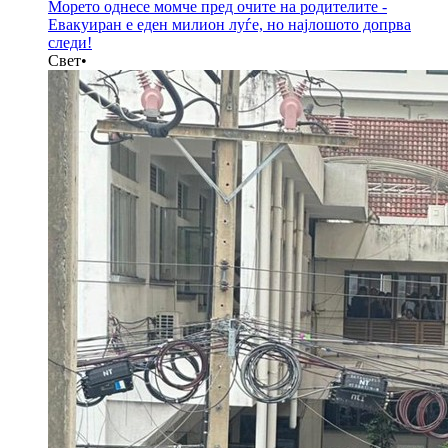
Морето однесе момче пред очите на родителитe -
Евакуиран е еден милион луѓе, но најлошото допрва
следи!
Свет
•