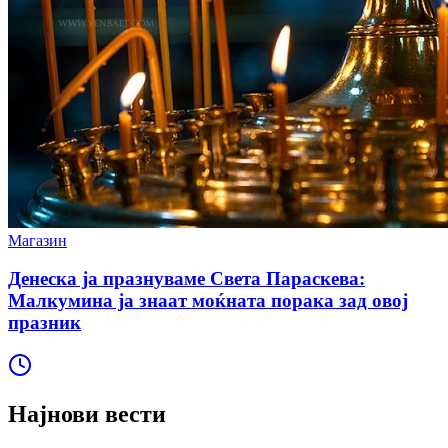
Магазин
Денеска ја празнуваме Света Параскева:
Малкумина ја знаат моќната порака зад овој
празник
Најнови вести