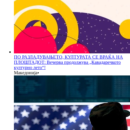
ПО РАЗЛАДУВАЊЕТО, КУЛТУРАТА СЕ ВРАЌА НА
ПЛОШТАДОТ: Вечерва продолжува „Кавадаречкото
културно лето“!
Македонија
•