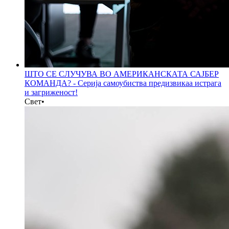
ШТО СЕ СЛУЧУВА ВО АМЕРИКАНСКАТА САЈБЕР
КОМАНДА? - Серија самоубиства предизвикаа истрага
и загриженост!
Свет
•