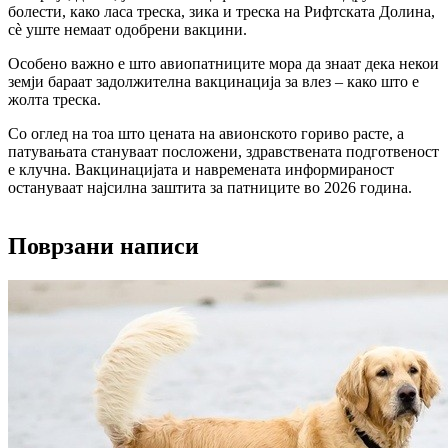
болести, како 
ласa треска
, 
зика
 и 
треска на Рифтската Долина
, 
сè уште немаат одобрени вакцини.
Особено важно е што авиопатниците мора да знаат дека некои 
земји бараат задолжителна вакцинација за влез – како што е 
жолта треска
.
Со оглед на тоа што цената на авионското гориво расте, а 
патувањата стануваат посложени, здравствената подготвеност 
е клучна. Вакцинацијата и навремената информираност 
остануваат најсилна заштита за патниците во 2026 година.
Поврзани написи