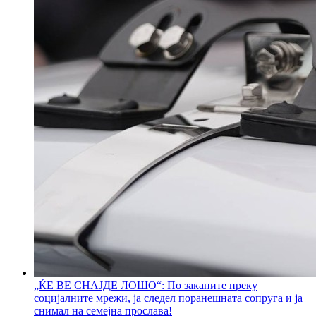
„ЌЕ ВЕ СНАЈДЕ ЛОШО“: По заканите преку
социјалните мрежи, ја следел поранешната сопруга и ја
снимал на семејна прослава!