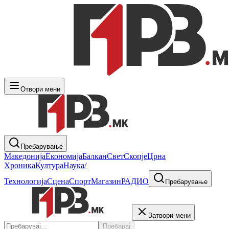
Отвори мени
Пребарување
Македонија
Економија
Балкан
Свет
Скопје
Црна
Хроника
Култура
Наука/
Технологија
Сцена
Спорт
Магазин
РАДИО
Пребарување
Затвори мени
Пребарај