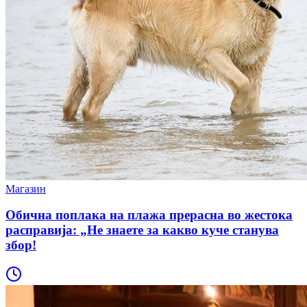
Магазин
Обична поплака на плажа прерасна во жестока
расправија: „Не знаете за какво куче станува
збор!