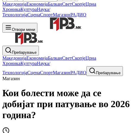
Македонија
Економија
Балкан
Свет
Скопје
Црна
Хроника
Култура
Наука/
Технологија
Сцена
Спорт
Магазин
РАДИО
Отвори мени
Пребарување
Македонија
Економија
Балкан
Свет
Скопје
Црна
Хроника
Култура
Наука/
Технологија
Сцена
Спорт
Магазин
РАДИО
Пребарување
Магазин
Кои болести може да се
добијат при патување во 2026
година?