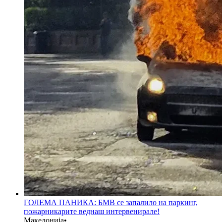
ГОЛЕМА ПАНИКА: БМВ се запалило на паркинг,
пожарникарите веднаш интервенирале!
Македонија
•