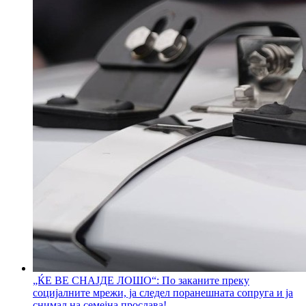
„ЌЕ ВЕ СНАЈДЕ ЛОШО“: По заканите преку
социјалните мрежи, ја следел поранешната сопруга и ја
снимал на семејна прослава!