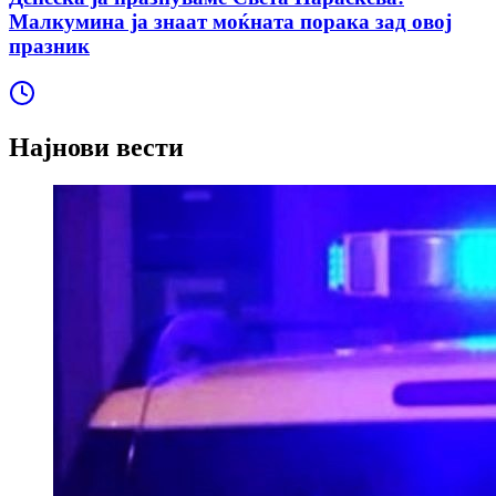
Малкумина ја знаат моќната порака зад овој
празник
Најнови вести