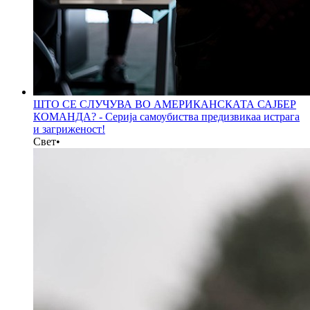
ШТО СЕ СЛУЧУВА ВО АМЕРИКАНСКАТА САЈБЕР
КОМАНДА? - Серија самоубиства предизвикаа истрага
и загриженост!
Свет
•