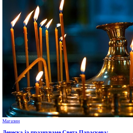
Магазин
Денеска ја празнуваме Света Параскева: