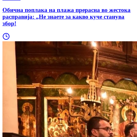
Обична поплака на плажа прерасна во жестока
расправија: „Не знаете за какво куче станува
збор!