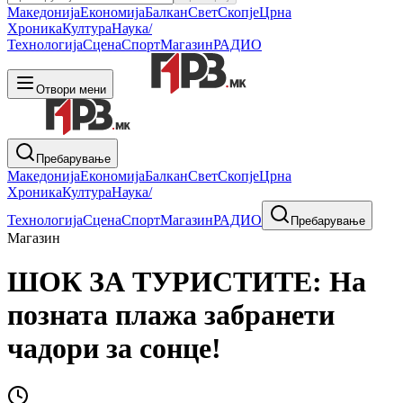
Македонија
Економија
Балкан
Свет
Скопје
Црна
Хроника
Култура
Наука/
Технологија
Сцена
Спорт
Магазин
РАДИО
Отвори мени
Пребарување
Македонија
Економија
Балкан
Свет
Скопје
Црна
Хроника
Култура
Наука/
Технологија
Сцена
Спорт
Магазин
РАДИО
Пребарување
Магазин
ШОК ЗА ТУРИСТИТЕ: На
позната плажа забранети
чадори за сонце!