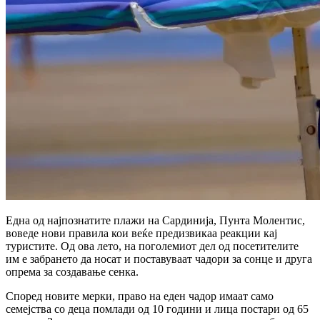
Една од најпознатите плажи на Сардинија, Пунта Молентис,
воведе нови правила кои веќе предизвикаа реакции кај
туристите. Од ова лето, на поголемиот дел од посетителите
им е забрането да носат и поставуваат чадори за сонце и друга
опрема за создавање сенка.
Според новите мерки, право на еден чадор имаат само
семејства со деца помлади од 10 години и лица постари од 65