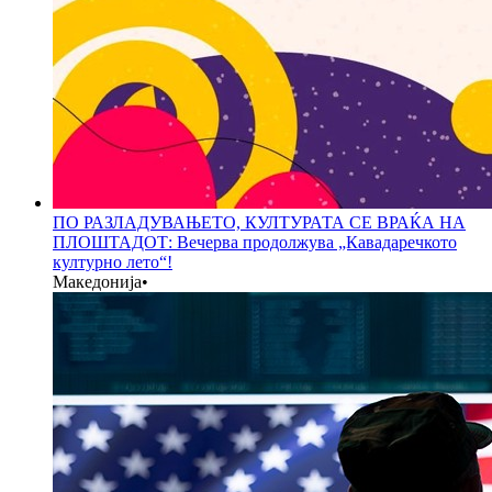
ПО РАЗЛАДУВАЊЕТО, КУЛТУРАТА СЕ ВРАЌА НА
ПЛОШТАДОТ: Вечерва продолжува „Кавадаречкото
културно лето“!
Македонија
•