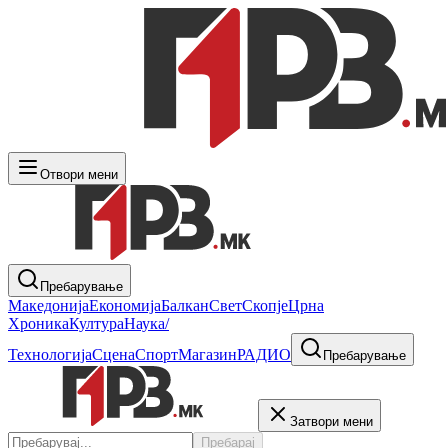
Отвори мени
Пребарување
Македонија
Економија
Балкан
Свет
Скопје
Црна
Хроника
Култура
Наука/
Технологија
Сцена
Спорт
Магазин
РАДИО
Пребарување
Затвори мени
Пребарај