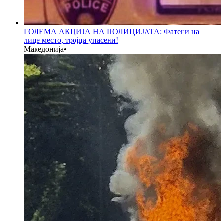
ГОЛЕМА АКЦИЈА НА ПОЛИЦИЈАТА: Фатени на
лице место, тројца упасени!
Македонија
•