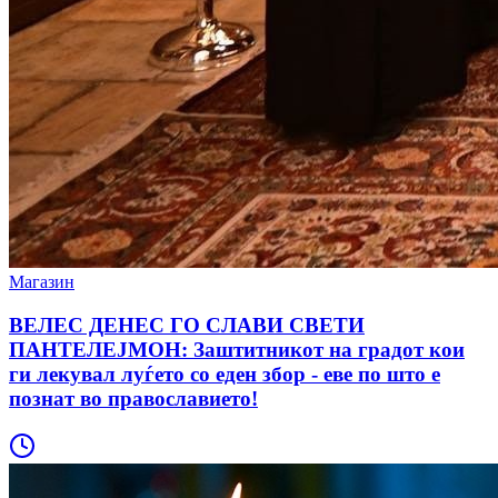
Магазин
ВЕЛЕС ДЕНЕС ГО СЛАВИ СВЕТИ
ПАНТЕЛЕЈМОН: Заштитникот на градот кои
ги лекувал луѓето со еден збор - еве по што е
познат во православието!