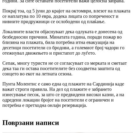
години. За сите останати посетители важи целосна забрана.
Покрај тоа, од 5 јуни до крајот на октомври, влезот на плажата
се наплатува по 10 евра, додека лицата со попреченост и
нивните придружници се ослободени од плаќање.
Локалните власти објаснуваат дека одлуката е донесена од
безбедносни причини. Минатата година, поради пожар во
близина на плажата, била потребна итна евакуација на
десетици посетители со бродови, а големиот број чадори го
отежнувал движењето и пристапот до луѓето.
Сепак, многу туристи не се согласуваат со мерката и сметаат
дека таа ги остава посетителите без соодветна заштита од
сонцето во екот на летната сезона.
Пунта Молентис е само една од плажите на Сардинија каде
важат строги правила. На дел од плажите е забрането
изнесување песок, за што се предвидени високи казни, а на
одредени локации бројот на посетители е ограничен и
потребна е претходна онлајн резервација.
Поврзани написи