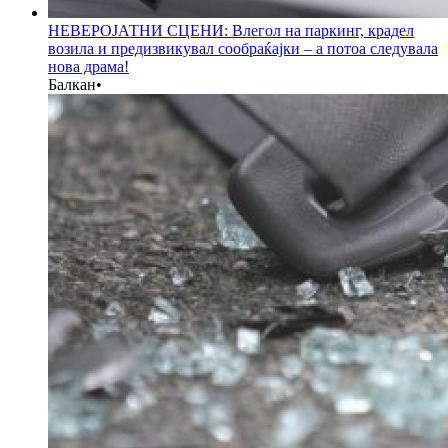
НЕВЕРОЈАТНИ СЦЕНИ: Влегол на паркинг, крадел
возила и предизвикувал сообраќајки – а потоа следувала
нова драма!
Балкан
•