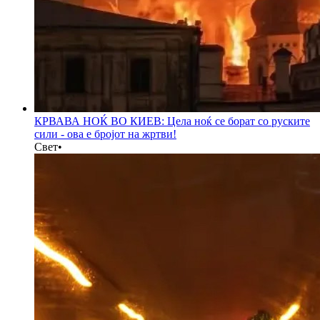
КРВАВА НОЌ ВО КИЕВ: Цела ноќ се борат со руските
сили - ова е бројот на жртви!
Свет
•