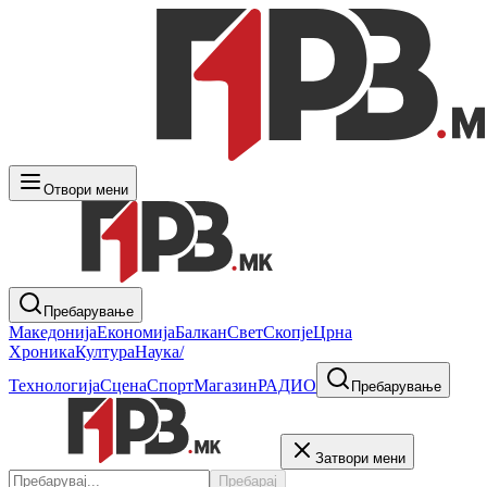
Отвори мени
Пребарување
Македонија
Економија
Балкан
Свет
Скопје
Црна
Хроника
Култура
Наука/
Технологија
Сцена
Спорт
Магазин
РАДИО
Пребарување
Затвори мени
Пребарај