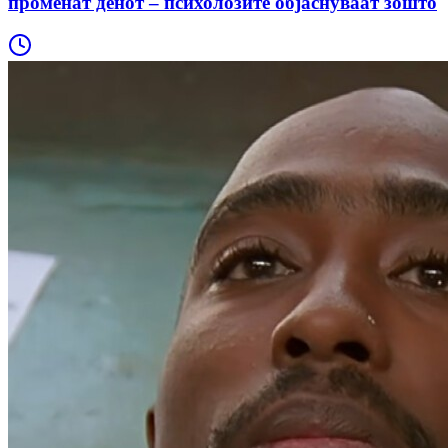
променат денот – психолозите објаснуваат зошто