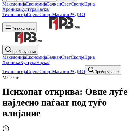
Македонија
Економија
Балкан
Свет
Скопје
Црна
Хроника
Култура
Наука/
Технологија
Сцена
Спорт
Магазин
РАДИО
Отвори мени
Пребарување
Македонија
Економија
Балкан
Свет
Скопје
Црна
Хроника
Култура
Наука/
Технологија
Сцена
Спорт
Магазин
РАДИО
Пребарување
Магазин
Психопат открива: Овие луѓе
најлесно паѓаат под туѓо
влијание