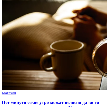
Магазин
Пет минути секое утро можат целосно да ви го