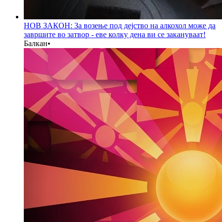
НОВ ЗАКОН: За возење под дејство на алкохол може да
завршите во затвор - еве колку дена ви се закануваат!
Балкан
•