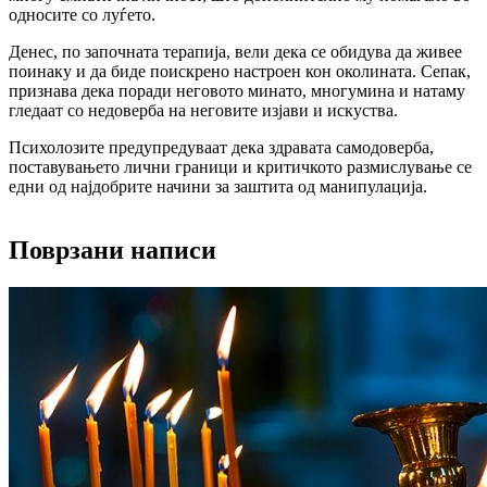
односите со луѓето.
Денес, по започната терапија, вели дека се обидува да живее
поинаку и да биде поискрено настроен кон околината. Сепак,
признава дека поради неговото минато, многумина и натаму
гледаат со недоверба на неговите изјави и искуства.
Психолозите предупредуваат дека здравата самодоверба,
поставувањето лични граници и критичкото размислување се
едни од најдобрите начини за заштита од манипулација.
Поврзани написи