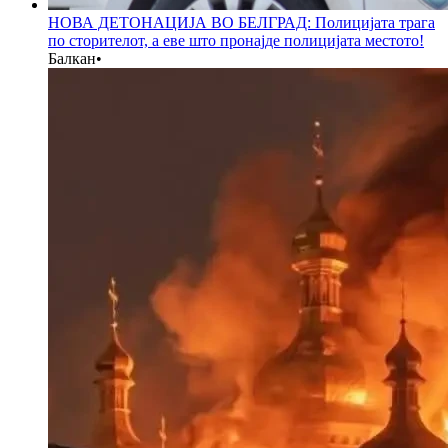
НОВА ДЕТОНАЦИЈА ВО БЕЛГРАД: Полицијата трага
по сторителот, а еве што пронајде полицијата местото!
Балкан
•