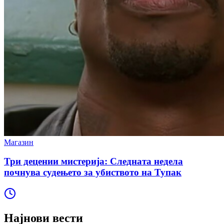
Магазин
Три децении мистерија: Следната недела
почнува судењето за убиството на Тупак
Најнови вести