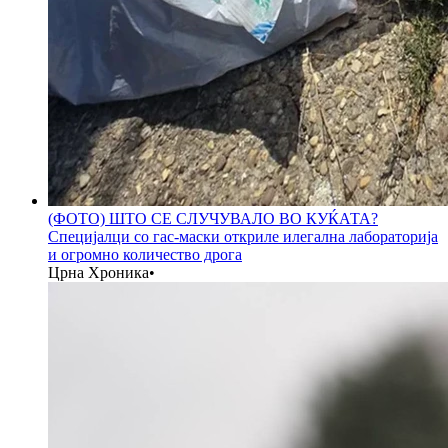
(ФОТО) ШТО СЕ СЛУЧУВАЛО ВО КУЌАТА?
Специјалци со гас-маски откриле илегална лабораторија
и огромно количество дрога
Црна Хроника
•