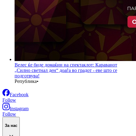
Велес ќе биде домаќин на спектаклот: Караванот
„Силно светнал ден“ доаѓа во градот - еве што се
подготвува!
Република
•
Facebook
Follow
Instagram
Follow
За нас