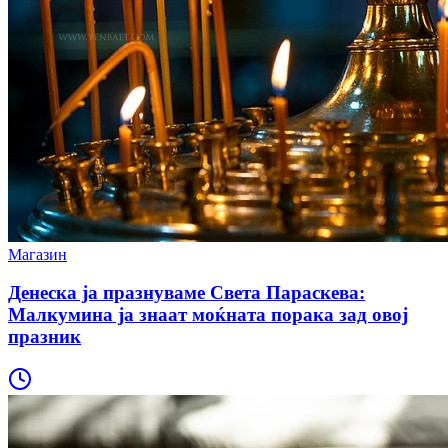
Магазин
Денеска ја празнуваме Света Параскева:
Малкумина ја знаат моќната порака зад овој
празник