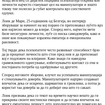
Млад Белгиец со дијагностицирана психопатија открива кои
личности најчесто стануваат цел на манипулатори и зошто
токму тие полесно ја губат контролата врз сопствените
одлуки.
Лоик де Мари, 25-годишник од Белгија, во интервју
зборуваше за начинот на кој порано ги препознавал луѓето врз
кои најлесно можел да влијае. Според него, најчести мети
биле несигурни личности, луѓе со ниска самодоверба, како и
оние кои покажуваат изразена емпатија и емоционална
ранливост.
Тој тврди дека психопатите често развиваат способност брзо
да ја проценат личноста што стои пред нив и да препознаат
кој е подложен на влијание. Како знаци ги наведува
срамежливото однесување, избегнувањето контакт со очи и
постојаната потреба од одобрување од другите.
Според неговите зборови, клучот на успешната манипулација
е стекнувањето доверба. Манипулаторите најпрво создаваат
впечаток дека се искрени, шармантни и грижливи, а потоа ја
користат таа доверба за да го добијат она што го сакаат.
Лоик признава дека со текот на времето научил вешто да ги
прикрива своите вистински емоции и да остава впечаток на
многу емпатична личност, што дополнително му помагало во