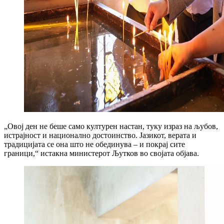
„Овој ден не беше само културен настан, туку израз на љубов,
истрајност и национално достоинство. Јазикот, верата и
традицијата се она што не обединува – и покрај сите
граници,“ истакна министерот Љутков во својата објава.