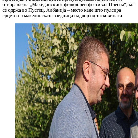
отворање на „Македонскиот фолклорен фестивал Преспа“, кој
се одржа во Пустец, Албанија – место каде што пулсира
срцето на македонската заедница надвор од татковината.