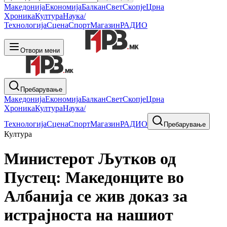
Македонија
Економија
Балкан
Свет
Скопје
Црна
Хроника
Култура
Наука/
Технологија
Сцена
Спорт
Магазин
РАДИО
Отвори мени
Пребарување
Македонија
Економија
Балкан
Свет
Скопје
Црна
Хроника
Култура
Наука/
Технологија
Сцена
Спорт
Магазин
РАДИО
Пребарување
Култура
Министерот Љутков од
Пустец: Македонците во
Албанија се жив доказ за
истрајноста на нашиот