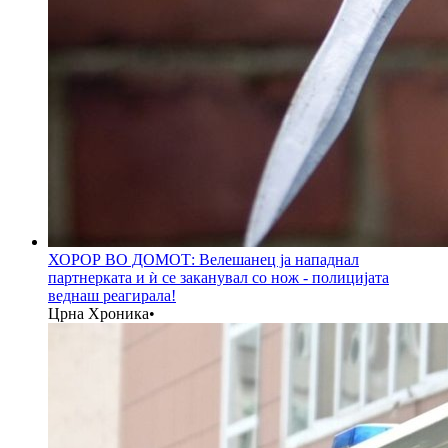
ХОРОР ВО ДОМОТ: Велешанец ја нападнал
партнерката и ѝ се заканувал со нож - полицијата
веднаш реагирала!
Црна Хроника
•