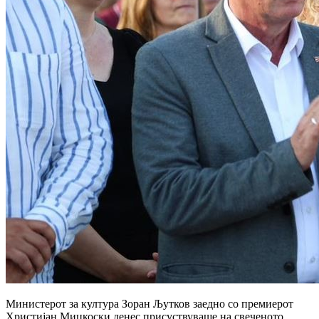
Министерот за култура Зоран Љутков заедно со премиерот
Христијан Мицкоски денес присуствуваше на свеченото