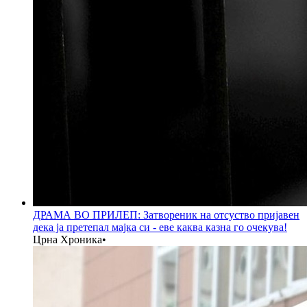
ДРАМА ВО ПРИЛЕП: Затвореник на отсуство пријавен
дека ја претепал мајка си - еве каква казна го очекува!
Црна Хроника
•