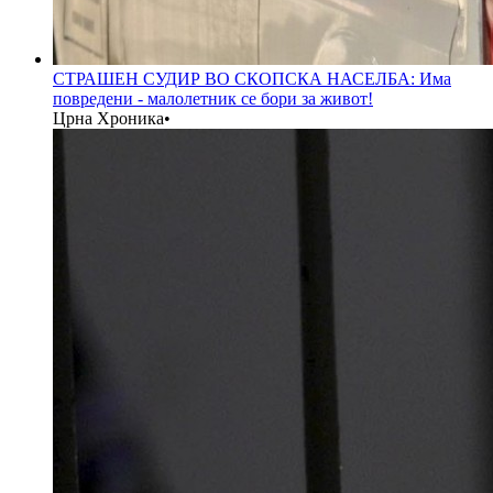
СТРАШЕН СУДИР ВО СКОПСКА НАСЕЛБА: Има
повредени - малолетник се бори за живот!
Црна Хроника
•