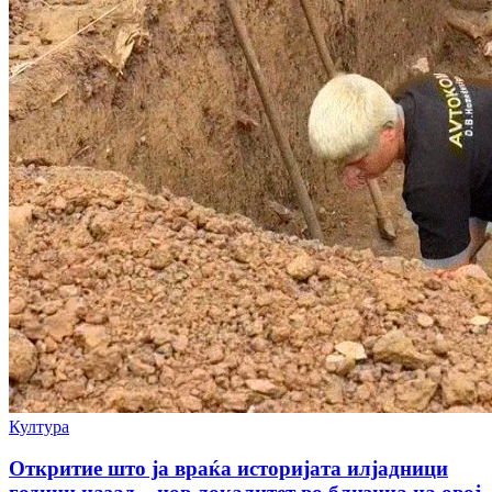
Култура
Откритие што ја враќа историјата илјадници