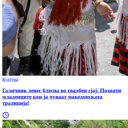
Култура
Галичник денес блесна во свадбен сјај: Познати
младенците кои ја чуваат македонската
традиција!