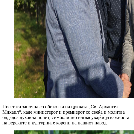
Посетата започна со обиколка на црквата „Св. Архангел
Михаил“, каде министерот и премиерот со свеќа и молитва
оддадоа духовна почит, симболично нагласувајќи ја важноста
на верските и културните корени на нашиот народ.