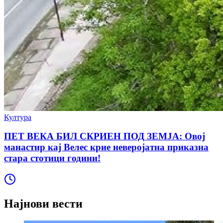
Култура
ПЕТ ВЕКА БИЛ СКРИЕН ПОД ЗЕМЈА: Овој
манастир кај Велес крие неверојатна приказна
стара стотици години!
Најнови вести