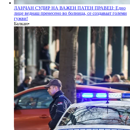
ЛАНЧАН СУДИР НА ВАЖЕН ПАТЕН ПРАВЕЦ: Едно
лице веднаш пренесено во болница, се создаваат големи
гужви!
Балкан
•