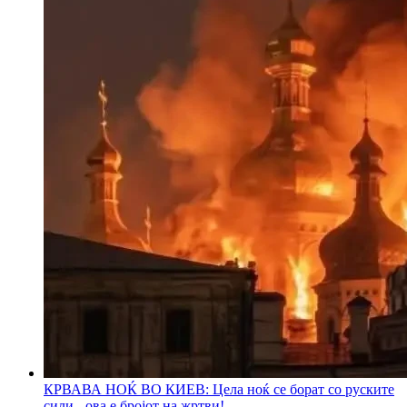
КРВАВА НОЌ ВО КИЕВ: Цела ноќ се борат со руските
сили - ова е бројот на жртви!