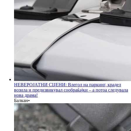
НЕВЕРОЈАТНИ СЦЕНИ: Влегол на паркинг, крадел
возила и предизвикувал сообраќајки – а потоа следувала
нова драма!
Балкан
•