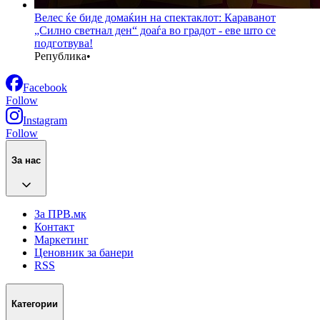
Велес ќе биде домаќин на спектаклот: Караванот
„Силно светнал ден“ доаѓа во градот - еве што се
подготвува!
Република
•
Facebook
Follow
Instagram
Follow
За нас
За ПРВ.мк
Контакт
Маркетинг
Ценовник за банери
RSS
Категории