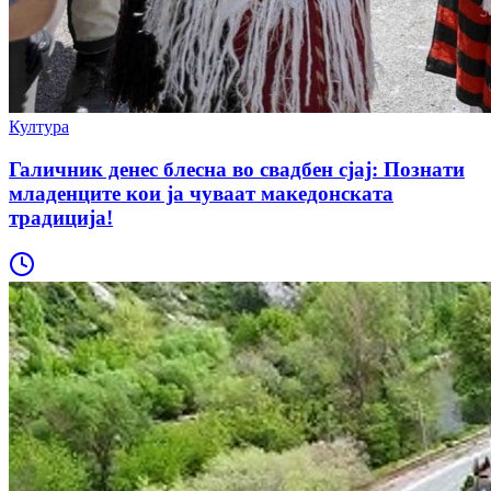
Култура
Галичник денес блесна во свадбен сјај: Познати
младенците кои ја чуваат македонската
традиција!