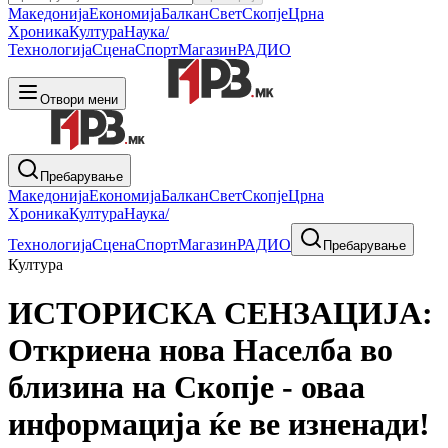
Македонија
Економија
Балкан
Свет
Скопје
Црна
Хроника
Култура
Наука/
Технологија
Сцена
Спорт
Магазин
РАДИО
Отвори мени
Пребарување
Македонија
Економија
Балкан
Свет
Скопје
Црна
Хроника
Култура
Наука/
Технологија
Сцена
Спорт
Магазин
РАДИО
Пребарување
Култура
ИСТОРИСКА СЕНЗАЦИЈА:
Откриена нова Населба во
близина на Скопје - оваа
информација ќе ве изненади!