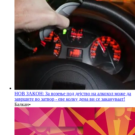
НОВ ЗАКОН: За возење под дејство на алкохол може да
завршите во затвор - еве колку дена ви се закануваат!
Балкан
•