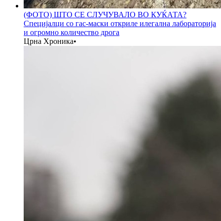
(ФОТО) ШТО СЕ СЛУЧУВАЛО ВО КУЌАТА?
Специјалци со гас-маски откриле илегална лабораторија
и огромно количество дрога
Црна Хроника
•