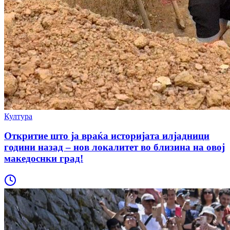
Култура
Откритие што ја враќа историјата илјадници
години назад – нов локалитет во близина на овој
македоснки град!