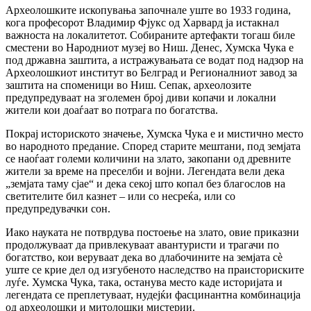
Археолошките ископувања започнале уште во 1933 година,
кога професорот Владимир Фјукс од Харвард ја истакнал
важноста на локалитетот. Собираните артефакти тогаш биле
сместени во Народниот музеј во Ниш. Денес, Хумска Чука е
под државна заштита, а истражувањата се водат под надзор на
Археолошкиот институт во Белград и Регионалниот завод за
заштита на споменици во Ниш. Сепак, археолозите
предупредуваат на зголемен број диви копачи и локални
жители кои доаѓаат во потрага по богатства.
Покрај историското значење, Хумска Чука е и мистично место
во народното предание. Според старите мештани, под земјата
се наоѓаат големи количини на злато, закопани од древните
жители за време на преселби и војни. Легендата вели дека
„земјата таму сјае“ и дека секој што копал без благослов на
светителите бил казнет – или со несреќа, или со
предупредувачки сон.
Иако науката не потврдува постоење на злато, овие приказни
продолжуваат да привлекуваат авантуристи и трагачи по
богатство, кои веруваат дека во длабочините на земјата сè
уште се крие дел од изгубеното наследство на праисториските
луѓе. Хумска Чука, така, останува место каде историјата и
легендата се преплетуваат, нудејќи фасцинантна комбинација
од археолошки и митолошки мистерии.