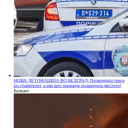
НОВА ДЕТОНАЦИЈА ВО БЕЛГРАД: Полицијата трага
по сторителот, а еве што пронајде полицијата местото!
Балкан
•