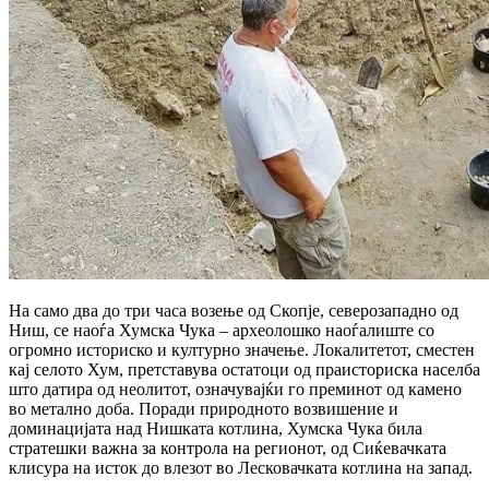
На само два до три часа возење од Скопје, северозападно од
Ниш, се наоѓа Хумска Чука – археолошко наоѓалиште со
огромно историско и културно значење. Локалитетот, сместен
кај селото Хум, претставува остатоци од праисториска населба
што датира од неолитот, означувајќи го преминот од камено
во метално доба. Поради природното возвишение и
доминацијата над Нишката котлина, Хумска Чука била
стратешки важна за контрола на регионот, од Сиќевачката
клисура на исток до влезот во Лесковачката котлина на запад.