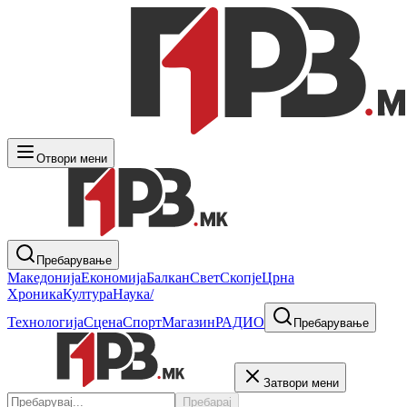
Отвори мени
Пребарување
Македонија
Економија
Балкан
Свет
Скопје
Црна
Хроника
Култура
Наука/
Технологија
Сцена
Спорт
Магазин
РАДИО
Пребарување
Затвори мени
Пребарај