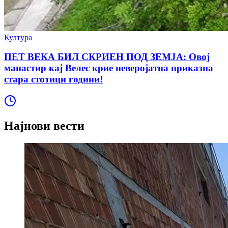
Култура
ПЕТ ВЕКА БИЛ СКРИЕН ПОД ЗЕМЈА: Овој
манастир кај Велес крие неверојатна приказна
стара стотици години!
Најнови вести