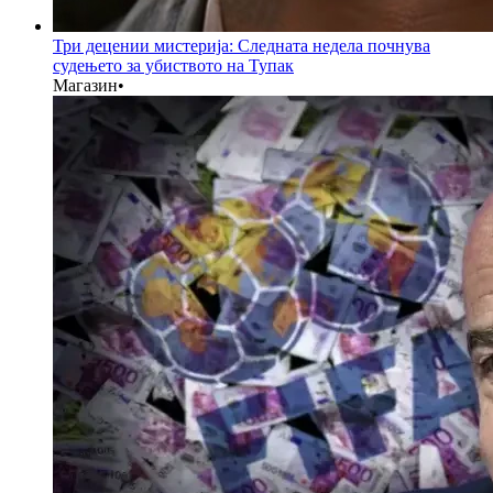
Три децении мистерија: Следната недела почнува
судењето за убиството на Тупак
Магазин
•