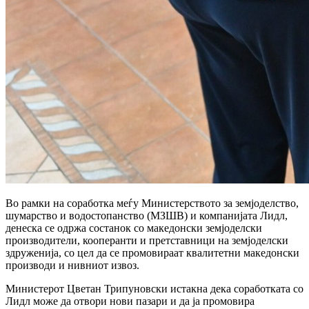
Во рамки на соработка меѓу Министерството за земјоделство,
шумарство и водостопанство (МЗШВ) и компанијата Лидл,
денеска се одржа состанок со македонски земјоделски
производители, кооперанти и претставници на земјоделски
здруженија, со цел да се промовираат квалитетни македонски
производи и нивниот извоз.
Министерот Цветан Трипуновски истакна дека соработката со
Лидл може да отвори нови пазари и да ја промовира