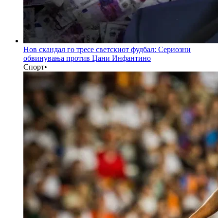
Нов скандал го тресе светскиот фудбал: Сериозни
обвинувања против Џани Инфантино
Спорт
•