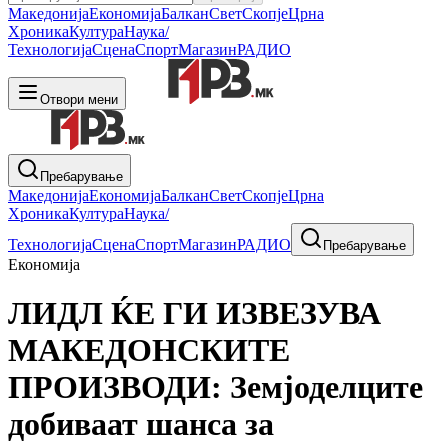
Македонија
Економија
Балкан
Свет
Скопје
Црна
Хроника
Култура
Наука/
Технологија
Сцена
Спорт
Магазин
РАДИО
Отвори мени
Пребарување
Македонија
Економија
Балкан
Свет
Скопје
Црна
Хроника
Култура
Наука/
Технологија
Сцена
Спорт
Магазин
РАДИО
Пребарување
Економија
ЛИДЛ ЌЕ ГИ ИЗВЕЗУВА
МАКЕДОНСКИТЕ
ПРОИЗВОДИ: Земјоделците
добиваат шанса за