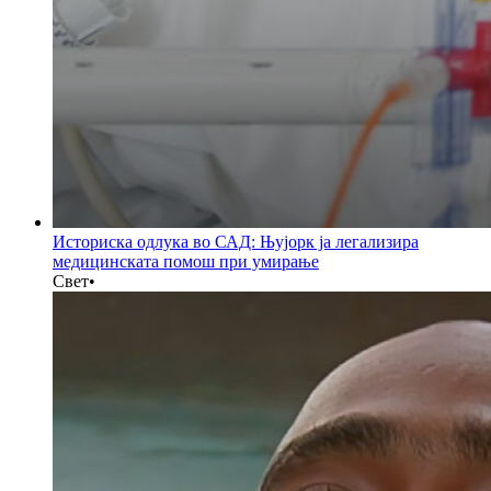
Историска одлука во САД: Њујорк ја легализира
медицинската помош при умирање
Свет
•