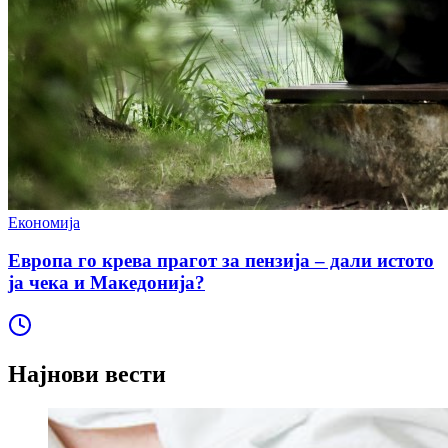
Економија
Европа го крева прагот за пензија – дали истото
ја чека и Македонија?
Најнови вести