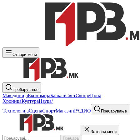
Отвори мени
Пребарување
Македонија
Економија
Балкан
Свет
Скопје
Црна
Хроника
Култура
Наука/
Технологија
Сцена
Спорт
Магазин
РАДИО
Пребарување
Затвори мени
Пребарај