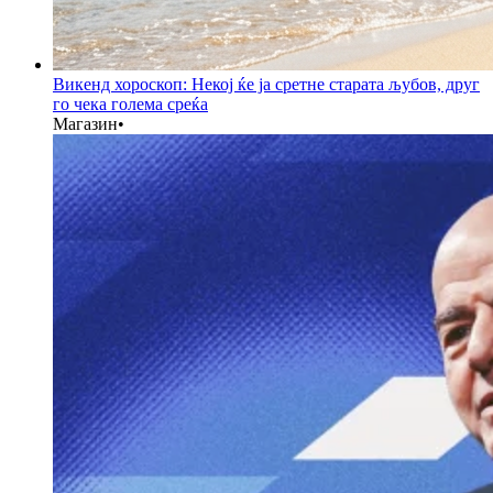
Викенд хороскоп: Некој ќе ја сретне старата љубов, друг
го чека голема среќа
Магазин
•