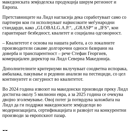
македонската земјоделска продукција ширум регионот и
Европа.
Претставниците на Лидл нагласија дека соработуваат само со
партнери кои ги исполнуваат највисоките меѓународни
стандарди, како „GLOBALG.A.P.“, „GRASP“ и „IFS“, кои
гарантираат безбедност, квалитет и социјална одговорност.
– Квалитетот е основа на нашата работа, а со локалните
производители сакаме долгорочни односи базирани на
доверба и транспарентност – рече Стефан Георгиев,
комерцијален директор на Лидл Северна Македонија.
Дополнителните критериуми вклучуваат соодветна испорака,
амбалажа, пакување и редовни анализи на пестициди, со цел
континуитет и сигурност во квалитетот.
Во 2024 година извозот на македонски производи преку Лидл
достигна околу 5 милиони евра, а за 2025 година се очекува
двојно зголемување. Овој потег ја потврдува заложбата на
Лидл да ги поддржи македонските земјоделци во
модернизацијата, сертификацијата и развојот на конкурентни
производи за европскиот пазар.