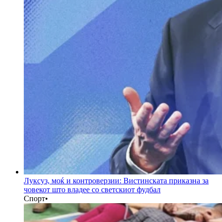
Луксуз, моќ и контроверзии: Вистинската приказна за
човекот што владее со светскиот фудбал
Спорт
•