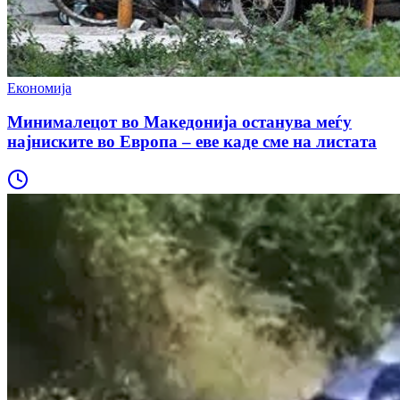
Економија
Минималецот во Македонија останува меѓу
најниските во Европа – еве каде сме на листата