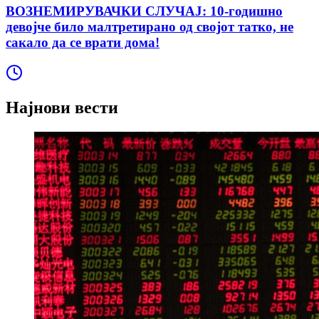
ВОЗНЕМИРУВАЧКИ СЛУЧАЈ: 10-годишно
девојче било малтретирано од својот татко, не
сакало да се врати дома!
Најнови вести