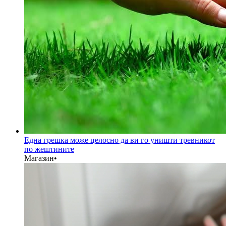
Една грешка може целосно да ви го уништи тревникот
по жештините
Магазин
•