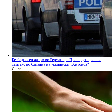
Безбедносен аларм во Германија: Пронајден дрон со
семтекс во близина на украински „Антонов“
Свет
•