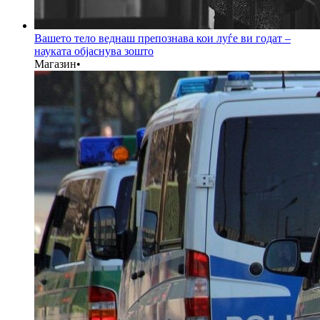
Вашето тело веднаш препознава кои луѓе ви годат –
науката објаснува зошто
Магазин
•