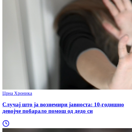
Црна Хроника
Случај што ја вознемири јавноста: 10-годишно
девојче побарало помош од дедо си