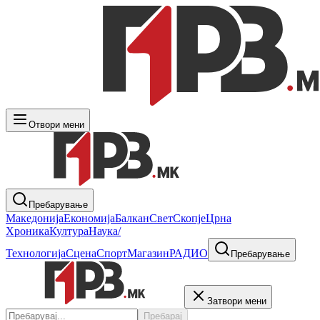
Отвори мени
Пребарување
Македонија
Економија
Балкан
Свет
Скопје
Црна
Хроника
Култура
Наука/
Технологија
Сцена
Спорт
Магазин
РАДИО
Пребарување
Затвори мени
Пребарај