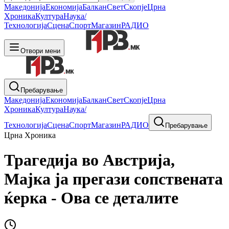
Македонија
Економија
Балкан
Свет
Скопје
Црна
Хроника
Култура
Наука/
Технологија
Сцена
Спорт
Магазин
РАДИО
Отвори мени
Пребарување
Македонија
Економија
Балкан
Свет
Скопје
Црна
Хроника
Култура
Наука/
Технологија
Сцена
Спорт
Магазин
РАДИО
Пребарување
Црна Хроника
Трагедија во Австрија,
Мајка ја прегази сопствената
ќерка - Ова се деталите