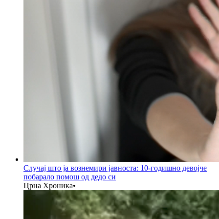
Случај што ја вознемири јавноста: 10-годишно девојче
побарало помош од дедо си
Црна Хроника
•