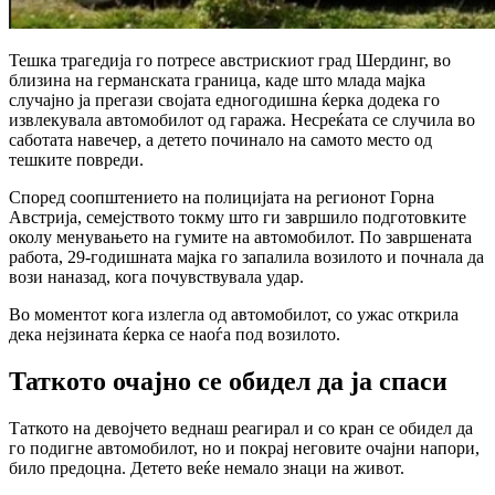
Тешка трагедија го потресе австрискиот град Шердинг, во
близина на германската граница, каде што млада мајка
случајно ја прегази својата едногодишна ќерка додека го
извлекувала автомобилот од гаража. Несреќата се случила во
саботата навечер, а детето починало на самото место од
тешките повреди.
Според соопштението на полицијата на регионот Горна
Австрија, семејството токму што ги завршило подготовките
околу менувањето на гумите на автомобилот. По завршената
работа, 29-годишната мајка го запалила возилото и почнала да
вози наназад, кога почувствувала удар.
Во моментот кога излегла од автомобилот, со ужас открила
дека нејзината ќерка се наоѓа под возилото.
Таткото очајно се обидел да ја спаси
Таткото на девојчето веднаш реагирал и со кран се обидел да
го подигне автомобилот, но и покрај неговите очајни напори,
било предоцна. Детето веќе немало знаци на живот.