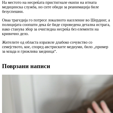
На местото на несреќата пристигнале екипи на итната
медицинска служба, но сите обиди за реанимација биле
безуспешни.
Оваа трагедија го потресе локалното население во Шердинг, а
полицијата соопшти дека ќе биде спроведена детална истрага,
иако станува збор за очигледна несреќа без елементи на
кривично дело.
Жителите од областа изразиле длабоко сочувство со
семејството, кое, според австриските медиуми, било „пример
за млада и грижлива заедница“.
Поврзани написи