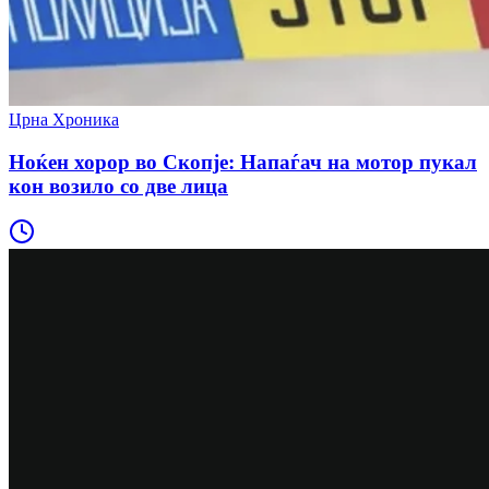
Црна Хроника
Ноќен хорор во Скопје: Напаѓач на мотор пукал
кон возило со две лица