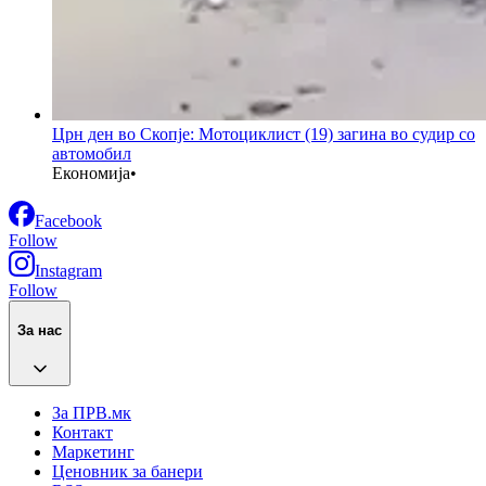
Црн ден во Скопје: Мотоциклист (19) загина во судир со
автомобил
Економија
•
Facebook
Follow
Instagram
Follow
За нас
За ПРВ.мк
Контакт
Маркетинг
Ценовник за банери