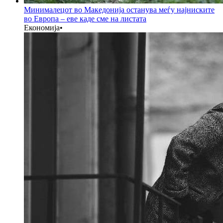
Минималецот во Македонија останува меѓу најниските
во Европа – еве каде сме на листата
Економија
•