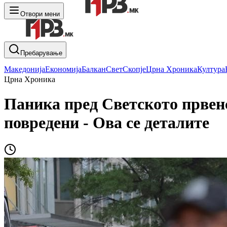
Отвори мени
Пребарување
Македонија
Економија
Балкан
Свет
Скопје
Црна Хроника
Култура
Црна Хроника
Паника пред Светското првенс
повредени - Ова се деталите