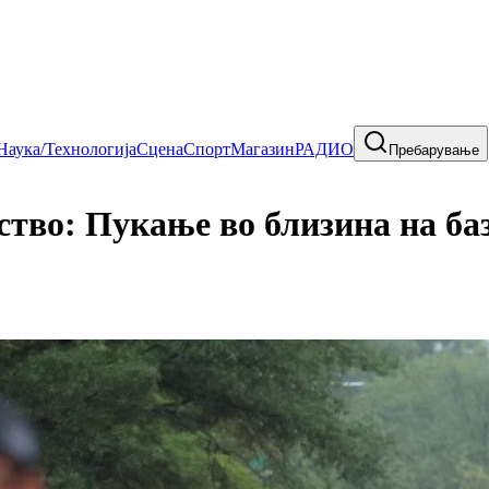
Наука/Технологија
Сцена
Спорт
Магазин
РАДИО
Пребарување
тво: Пукање во близина на баз