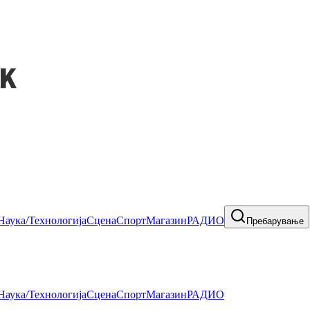
Наука/Технологија
Сцена
Спорт
Магазин
РАДИО
Пребарување
Наука/Технологија
Сцена
Спорт
Магазин
РАДИО