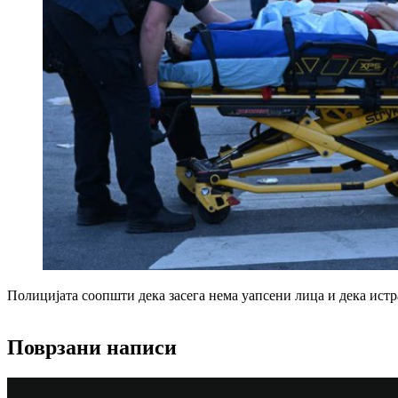
Полицијата соопшти дека засега нема уапсени лица и дека истра
Поврзани написи