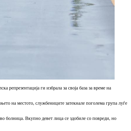
а репрезентација ги избрала за своја база за време на
њето на местото, службениците затекнале поголема група луѓе
о болница. Вкупно девет лица се здобиле со повреди, но