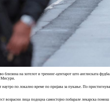
 близина на хотелот и тренинг-центарот што англиската фудбалск
а Мисури.
 наутро по локално време по пријава за пукање. По пристигнува
ст возрасни лица подоцна самостојно побарале лекарска помош в