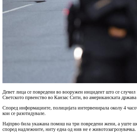
Девет лица се повредени во вооружен инцидент што се случил во
Светското првенство во Канзас Сити, во американската држав
Според информациите, полицијата интервенирала околу 4 часот
кои се разотидувале.
Најпрво била укажана помош на три повредени жени, а уште ше
според надлежните, ниту една од нив не е животозагрозувачка.