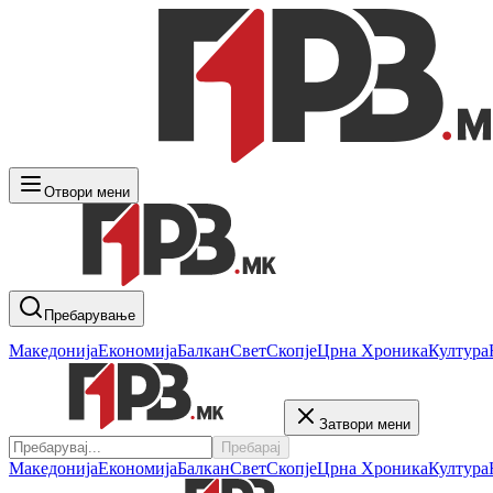
Отвори мени
Пребарување
Македонија
Економија
Балкан
Свет
Скопје
Црна Хроника
Култура
Затвори мени
Пребарај
Македонија
Економија
Балкан
Свет
Скопје
Црна Хроника
Култура