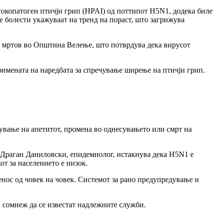
сокопатоген птичји грип (HPAI) од поттипот H5N1, додека биле
е болести
укажуваат на тренд на пораст, што загрижува
 мртов во Општина Велење, што потврдува дека вирусот
римената на наредбата за спречување ширење на птичји грип.
ување на апетитот, промена во однесувањето или смрт на
 Драган Даниловски, епидемиолог, истакнува дека H5N1 е
от за населението е низок.
ренос од човек на човек. Системот за рано предупредување и
и сомнеж да се известат надлежните служби.