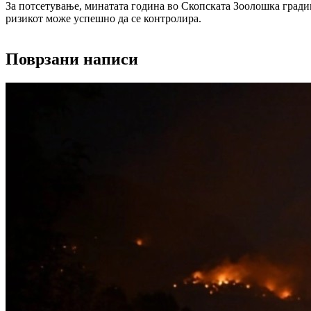
За потсетување, минатата година во
Скопската Зоолошка гради
ризикот може успешно да се контролира.
Поврзани написи