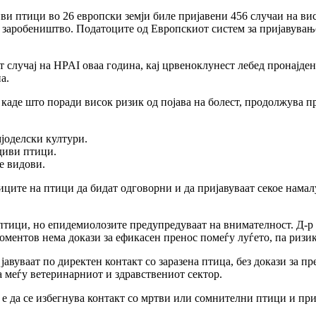
иви птици во
26 европски земји
биле пријавени
456 случаи на ви
о заробеништво. Податоците од
Европскиот систем за пријавувањ
 случај на HPAI оваа година, кај
црвеноклунест лебед
пронајден
а.
 каде што поради висок ризик од појава на болест, продолжува п
јоделски култури.
диви птици.
е видови.
иците на птици да бидат
одговорни
и да пријавуваат
секое намал
птици, но епидемиолозите предупредуваат на внимателност.
Д-р
оментов нема докази за ефикасен пренос помеѓу луѓето, па
ризик
 јавуваат по
директен контакт со заразена птица, без докази за п
а меѓу
ветеринарниот и здравствениот сектор.
 е да се избегнува контакт со мртви или сомнителни птици и пр