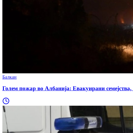
Балкан
Голем пожар во Албанија: Евакуирани семејства, 