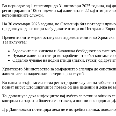
Во периодот од
1 септември до 31 октомври 2025 година, кај д
регистрирани и
106 епидемии кај живината
и
22 кај птиците в
ветеринарните служби.
На
30 октомври 2025 година, во
Словенија
бил потврден првиот
продолжува да се шири меѓу дивите птици во
Централна Европ
Превентивните мерки остануваат задолжителни и во
Хрватска,
Таа вклучува:
Задолжителна хигиена и биолошка безбедност во сите зем
Чување живина и птици во заробеништво без контакт со 
Одделно чување на водни птици (патки, гуски) од другит
Хрватското Министерство за земјоделство апелира до сопствен
животните
на надлежната ветеринарна служба.
Во нашата земја, засега
нема регистрирани случаи на заболени 
познат вирус што циркулира повеќе од две децении и дека
во м
Тој дополнува дека
инфекциите кај луѓето се ретки
и обично се
контрола на заразни болести е активен, а постои и координациј
Д-р Даниловски потенцира дека
не е потребна паника, доволно