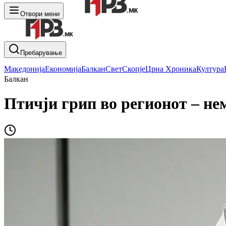
Отвори мени
Пребарување
Македонија
Економија
Балкан
Свет
Скопје
Црна Хроника
Култура
Балкан
Птичји грип во регионот – не