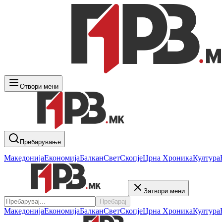
Отвори мени
Пребарување
Македонија
Економија
Балкан
Свет
Скопје
Црна Хроника
Култура
Затвори мени
Пребарај
Македонија
Економија
Балкан
Свет
Скопје
Црна Хроника
Култура