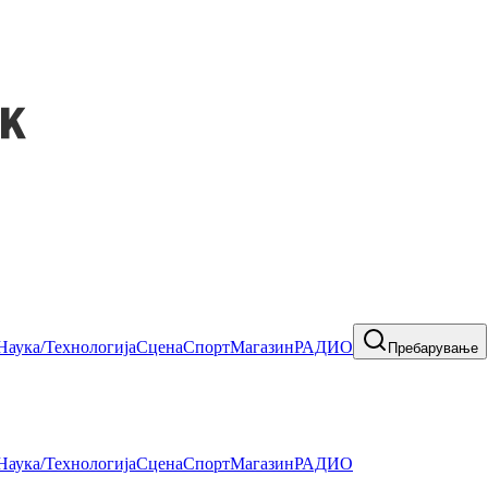
Наука/Технологија
Сцена
Спорт
Магазин
РАДИО
Пребарување
Наука/Технологија
Сцена
Спорт
Магазин
РАДИО