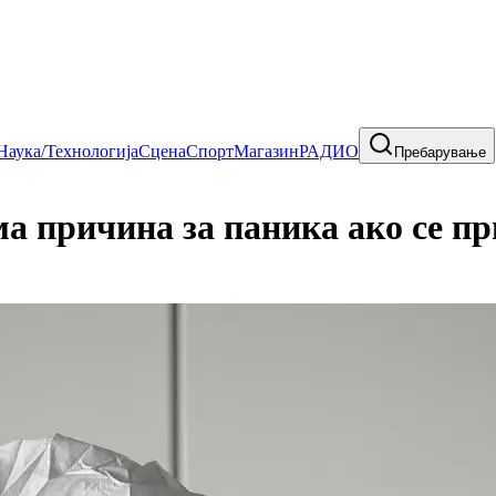
Наука/Технологија
Сцена
Спорт
Магазин
РАДИО
Пребарување
ма причина за паника ако се п