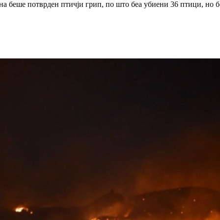
на
беше потврден птичји грип, по што беа убиени
36 птици, но 