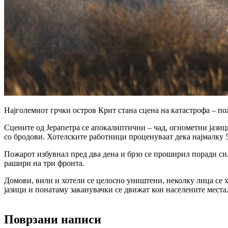
Најголемиот грчки остров Крит стана сцена на катастрофа – по
Сцените од Јерапетра се апокалиптични – чад, огнометни јазици
со бродови. Хотелските работници проценуваат дека најмалку 5
Пожарот избувнал пред два дена и брзо се проширил поради сил
рашири на три фронта.
Домови, вили и хотели се целосно уништени, неколку лица се 
јазици и понатаму заканувачки се движат кон населените места
Поврзани написи