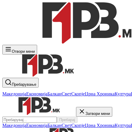
Отвори мени
Пребарување
Македонија
Економија
Балкан
Свет
Скопје
Црна Хроника
Култура
Затвори мени
Пребарај
Македонија
Економија
Балкан
Свет
Скопје
Црна Хроника
Култура