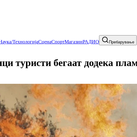
Наука/Технологија
Сцена
Спорт
Магазин
РАДИО
Пребарување
ци туристи бегаат додека плам