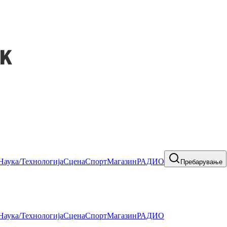
Наука/Технологија
Сцена
Спорт
Магазин
РАДИО
Пребарување
Наука/Технологија
Сцена
Спорт
Магазин
РАДИО