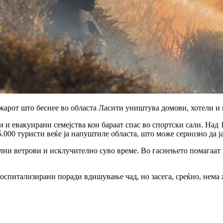
жарот што беснее во областа Ласити уништува домови, хотели и 
 и евакуирани семејства кои бараат спас во спортски сали. Над 1
.000 туристи веќе ја напуштиле областа, што може сериозно да ј
ни ветрови и исклучително суво време. Во гаснењето помагаат и
хоспитализирани поради вдишување чад, но засега, среќно, нема
.