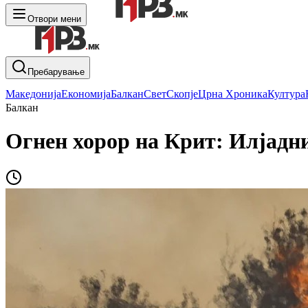
Отвори мени
Пребарување
Македонија
Економија
Балкан
Свет
Скопје
Црна Хроника
Култура
Балкан
Огнен хорор на Крит: Илјадни