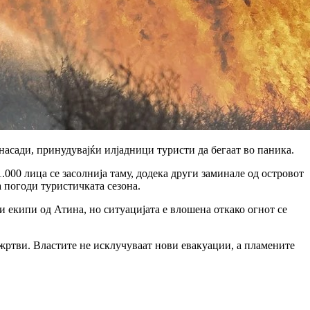
насади, принудувајќи илјадници туристи да бегаат во паника.
.000 лица се засолнија таму, додека други заминале од островот
а погоди туристичката сезона.
 екипи од Атина, но ситуацијата е влошена откако огнот се
 жртви. Властите не исклучуваат нови евакуации, а пламените