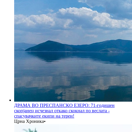
ДРАМА ВО ПРЕСПАНСКО ЕЗЕРО: 71-годишен
скопјанец исчезнал откако скокнал по веслата -
спасувачките екипи на терен!
Црна Хроника
•