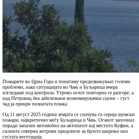
Пожарите во Црна Гора и понатаму предизвикуваат големи
проблеми, иако ситуацијата во Чањ и Буљарица вчера
изгледаше под контрола. Утрово огнот повторно се разгоре, а
над Петровац беа забележани вознемирувачки сцени – густ
чад ја прекри познатата плажа.
Од 11 август 2025 година земјата се соочува со серија шумски
пожари, најкритично меѓу Буљарица и Чањ. Оганот започнал
поради запален автомобил на автопатот кај местото Куфин, а
силните северни ветрови придонеле за брзото ширење низ
густата вегетација.