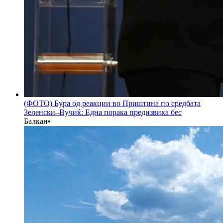
(ФОТО) Бура од реакции во Приштина по средбата
Зеленски–Вучиќ: Една порака предизвика бес
Балкан
•