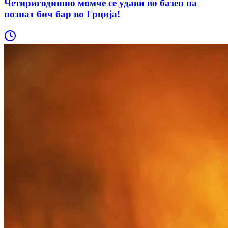
Четиригодишно момче се удави во базен на
познат бич бар во Грција!