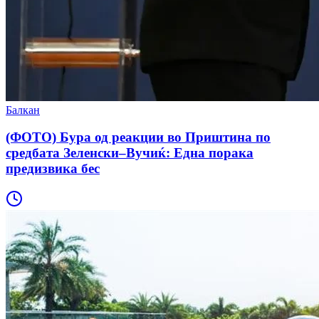
Балкан
(ФОТО) Бура од реакции во Приштина по
средбата Зеленски–Вучиќ: Една порака
предизвика бес