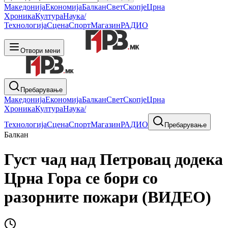
Македонија
Економија
Балкан
Свет
Скопје
Црна
Хроника
Култура
Наука/
Технологија
Сцена
Спорт
Магазин
РАДИО
Отвори мени
Пребарување
Македонија
Економија
Балкан
Свет
Скопје
Црна
Хроника
Култура
Наука/
Технологија
Сцена
Спорт
Магазин
РАДИО
Пребарување
Балкан
Густ чад над Петровац додека
Црна Гора се бори со
разорните пожари (ВИДЕО)