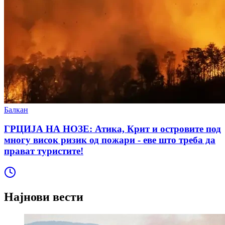
Балкан
ГРЦИЈА НА НОЗЕ: Атика, Крит и островите под
многу висок ризик од пожари - еве што треба да
прават туристите!
Најнови вести