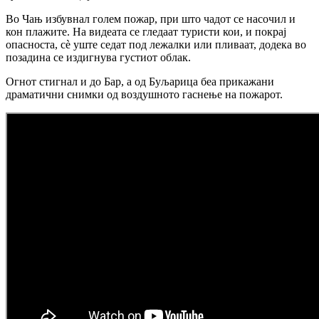
Во Чањ избувнал голем пожар, при што чадот се насочил и
кон плажите. На видеата се гледаат туристи кои, и покрај
опасноста, сè уште седат под лежалки или пливаат, додека во
позадина се издигнува густиот облак.
Огнот стигнал и до Бар, а од Буљарица беа прикажани
драматични снимки од воздушното гаснење на пожарот.