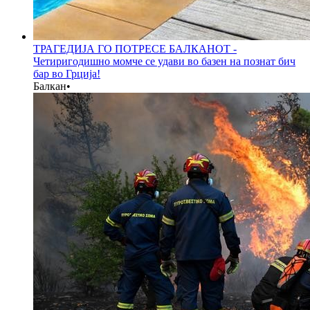
ТРАГЕДИЈА ГО ПОТРЕСЕ БАЛКАНОТ -
Четиригодишно момче се удави во базен на познат бич
бар во Грција!
Балкан
•