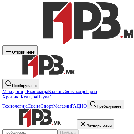
Отвори мени
Пребарување
Македонија
Економија
Балкан
Свет
Скопје
Црна
Хроника
Култура
Наука/
Технологија
Сцена
Спорт
Магазин
РАДИО
Пребарување
Затвори мени
Пребарај