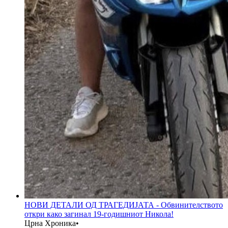
НОВИ ДЕТАЛИ ОД ТРАГЕДИЈАТА - Обвинителството
откри како загинал 19-годишниот Никола!
Црна Хроника
•